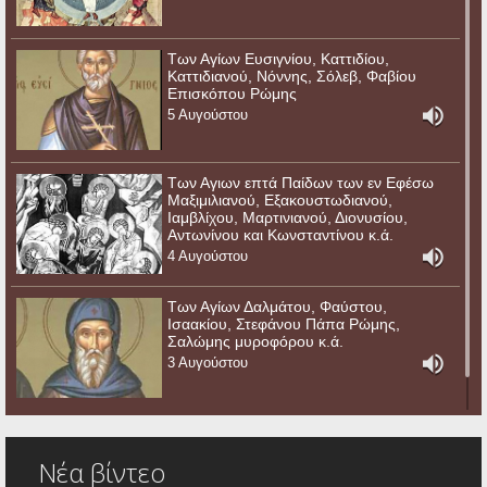
Των Αγίων Ευσιγνίου, Καττιδίου,
Καττιδιανού, Νόννης, Σόλεβ, Φαβίου
Επισκόπου Ρώμης
5 Αυγούστου
Των Αγιων επτά Παίδων των εν Εφέσω
Μαξιμιλιανού, Εξακουστωδιανού,
Ιαμβλίχου, Μαρτινιανού, Διονυσίου,
Αντωνίνου και Κωνσταντίνου κ.ά.
4 Αυγούστου
Των Αγίων Δαλμάτου, Φαύστου,
Ισαακίου, Στεφάνου Πάπα Ρώμης,
Σαλώμης μυροφόρου κ.ά.
3 Αυγούστου
Νέα βίντεο