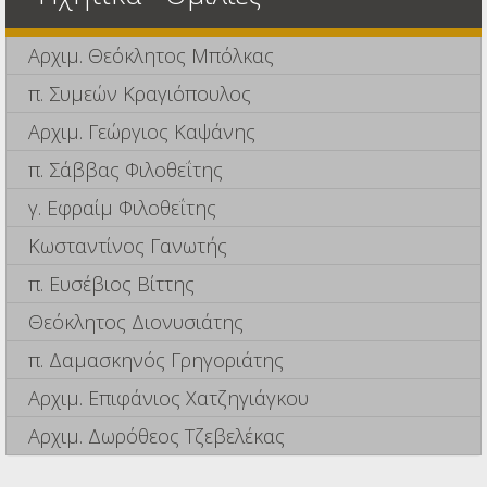
Αρχιμ. Θεόκλητος Μπόλκας
π. Συμεών Κραγιόπουλος
Αρχιμ. Γεώργιος Καψάνης
π. Σάββας Φιλοθεΐτης
γ. Εφραίμ Φιλοθεΐτης
Κωσταντίνος Γανωτής
π. Ευσέβιος Βίττης
Θεόκλητος Διονυσιάτης
π. Δαμασκηνός Γρηγοριάτης
Αρχιμ. Επιφάνιος Χατζηγιάγκου
Αρχιμ. Δωρόθεος Τζεβελέκας