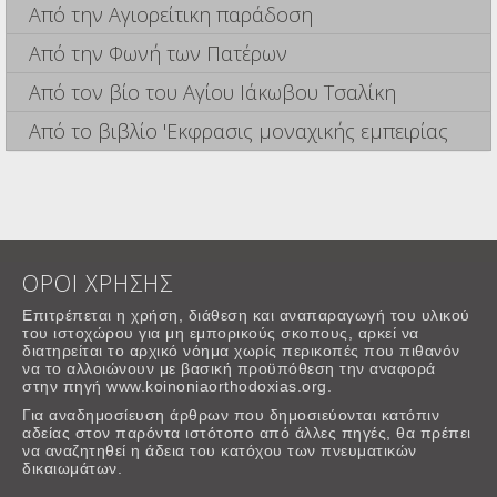
Από την Αγιορείτικη παράδοση
Από την Φωνή των Πατέρων
Από τον βίο του Αγίου Ιάκωβου Τσαλίκη
Από το βιβλίο 'Εκφρασις μοναχικής εμπειρίας
ΟΡΟΙ ΧΡΗΣΗΣ
Επιτρέπεται η χρήση, διάθεση και αναπαραγωγή του υλικού
του ιστοχώρου για μη εμπορικούς σκοπους, αρκεί να
διατηρείται το αρχικό νόημα χωρίς περικοπές που πιθανόν
να το αλλοιώνουν με βασική προϋπόθεση την αναφορά
στην πηγή www.koinoniaorthodoxias.org.
Για αναδημοσίευση άρθρων που δημοσιεύονται κατόπιν
αδείας στον παρόντα ιστότοπο από άλλες πηγές, θα πρέπει
να αναζητηθεί η άδεια του κατόχου των πνευματικών
δικαιωμάτων.