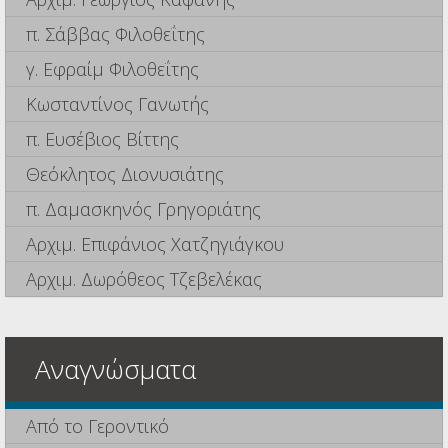
π. Σάββας Φιλοθεΐτης
γ. Εφραίμ Φιλοθεΐτης
Κωσταντίνος Γανωτής
π. Ευσέβιος Βίττης
Θεόκλητος Διονυσιάτης
π. Δαμασκηνός Γρηγοριάτης
Αρχιμ. Επιφάνιος Χατζηγιάγκου
Αρχιμ. Δωρόθεος Τζεβελέκας
Αναγνώσματα
Από το Γεροντικό