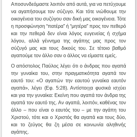
Αποσυνδεόμαστε λοιπόν από αυτά, για να πετύχουμε
να αγαπήσουμε τον σύζυγο. Και τότε νιώθουμε την
οικογένεια του συζύγου σαν δική μας οικογένεια. Τότε
η προσφώνηση “πατέρα” ή “μητέρα” προς τον πεθερό
και την πεθερά δεν είναι λόγος ευγενείας ή σχήμα
λόγου, αλλά γέννημα της αγάπης μας προς τον
σύζυγό μας και τους δικούς του. Σε τέτοιο βαθμό
αγαπούμε τον άλλο σαν ο άλλος να είμαστε εμείς.
Ο απόστολος Παύλος λέγει ότι ο άνδρας που αγαπά
την γυναίκα του, στην πραγματικότητα αγαπά τον
εαυτό του: «Ο αγαπών την εαυτού γυναίκα εαυτόν
αγαπά», λέγει (Εφ. 5:28). Αντίστοιχα φυσικά ισχύει
και για την γυναίκα: Εκείνη που αγαπά τον άνδρα της
αγαπά τον εαυτό της. Αν αγαπά, λοιπόν, καθένας τον
άλλο – που είναι ο εαυτός του – με την αγάπη του
Χριστού, τότε και ο Χριστός θα αγαπά και τους δύο,
και το ζεύγος θα ζη μέσα σε κοινωνία αληθινής
αγάπης.