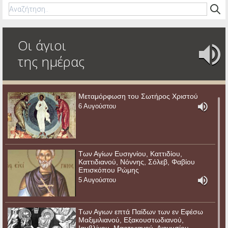
Οι άγιοι
της ημέρας
Μεταμόρφωση του Σωτήρος Χριστού
6 Αυγούστου
Των Αγίων Ευσιγνίου, Καττιδίου,
Καττιδιανού, Νόννης, Σόλεβ, Φαβίου
Επισκόπου Ρώμης
5 Αυγούστου
Των Αγιων επτά Παίδων των εν Εφέσω
Μαξιμιλιανού, Εξακουστωδιανού,