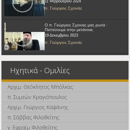
11 Φεβρουαρίου 2024
π. Γεώργιος Σχοινάς
Ο π. Γεώργιος Σχοινας μας ρωτά :
Πιστεύουμε στην μετάνοια;
19 Δεκεμβρίου 2023
π. Γεώργιος Σχοινάς
Ηχητικά - Ομιλίες
Αρχιμ. Θεόκλητος Μπόλκας
π. Συμεών Κραγιόπουλος
Αρχιμ. Γεώργιος Καψάνης
π. Σάββας Φιλοθεΐτης
γ. Εφραίμ Φιλοθεΐτης