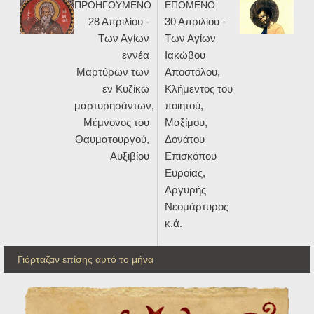
ΠΡΟΗΓΟΥΜΕΝΟ
ΕΠΟΜΕΝΟ
28 Απριλίου -
30 Απριλίου -
Των Αγίων
Των Αγίων
εννέα
Ιακώβου
Μαρτύρων των
Αποστόλου,
εν Κυζίκω
Κλήμεντος του
μαρτυρησάντων,
ποιητού,
Μέμνονος του
Μαξίμου,
Θαυματουργού,
Δονάτου
Αυξιβίου
Επισκόπου
Ευροίας,
Αργυρής
Νεομάρτυρος
κ.ά.
Γιόρταζαν επίσης αυτό το μήνα