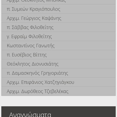
π. Συμεών Κραγιόπουλος
Αρχιμ. Γεώργιος Καψάνης
π. Σάββας Φιλοθεΐτης
γ. Εφραίμ Φιλοθεΐτης
Κωσταντίνος Γανωτής
π. Ευσέβιος Βίττης
Θεόκλητος Διονυσιάτης
π. Δαμασκηνός Γρηγοριάτης
Αρχιμ. Επιφάνιος Χατζηγιάγκου
Αρχιμ. Δωρόθεος Τζεβελέκας
Αναγνώσματα