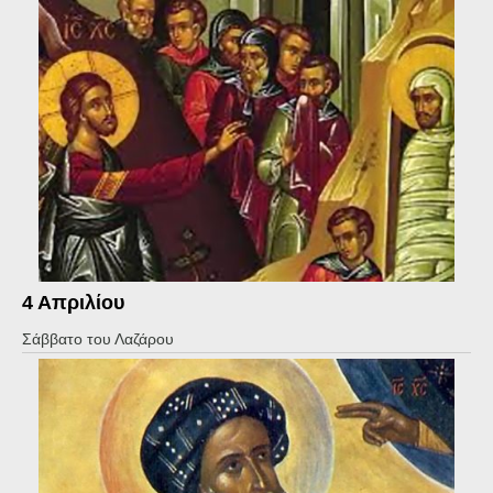
4 Απριλίου
Σάββατο του Λαζάρου