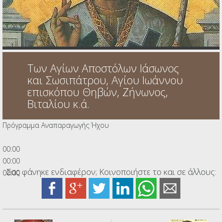
Ηχητικά
Των Αγίων Αποστόλων Ιάσωνος
και Σωσιπάτρου, Αγίου Ιωάννου
επισκόπου Θηβών, Ζήνωνος,
Βιταλίου κ.ά.
Πρόγραμμα Αναπαραγωγής Ήχου
00:00
00:00
Σας φάνηκε ενδιαφέρον; Κοινοποιήστε το και σε άλλους:
00:00