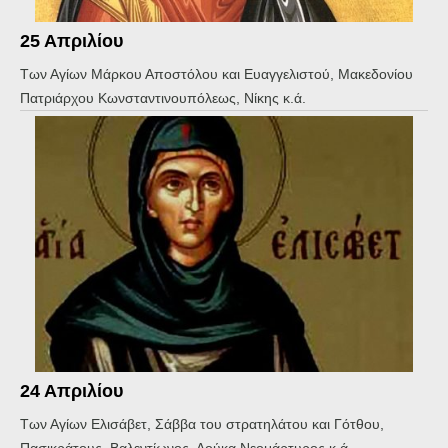
25 Απριλίου
Των Αγίων Μάρκου Αποστόλου και Ευαγγελιστού, Μακεδονίου
Πατριάρχου Κωνσταντινουπόλεως, Νίκης κ.ά.
24 Απριλίου
Των Αγίων Ελισάβετ, Σάββα του στρατηλάτου και Γότθου,
Πασικράτους, Βαλεντίωνος, Δούκα Νεομάρτυρος κ.ά.