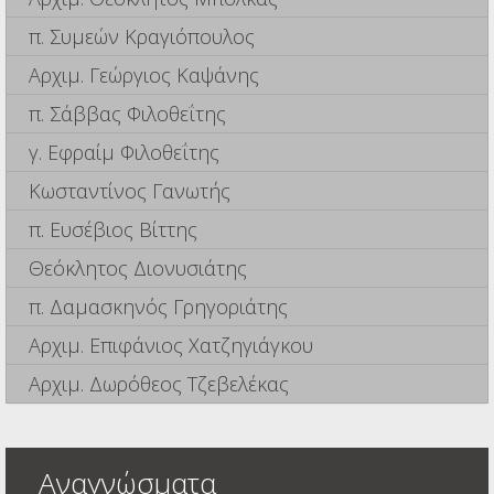
π. Συμεών Κραγιόπουλος
Αρχιμ. Γεώργιος Καψάνης
π. Σάββας Φιλοθεΐτης
γ. Εφραίμ Φιλοθεΐτης
Κωσταντίνος Γανωτής
π. Ευσέβιος Βίττης
Θεόκλητος Διονυσιάτης
π. Δαμασκηνός Γρηγοριάτης
Αρχιμ. Επιφάνιος Χατζηγιάγκου
Αρχιμ. Δωρόθεος Τζεβελέκας
Αναγνώσματα