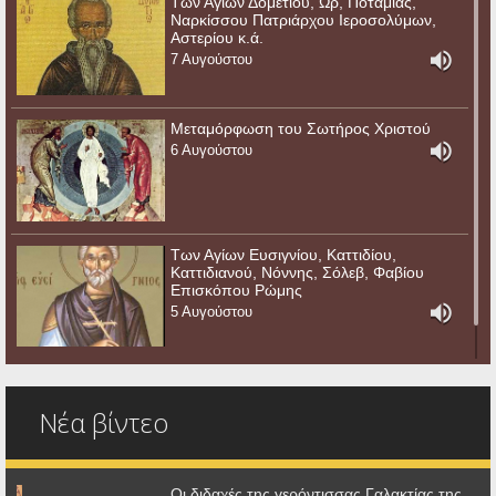
Των Αγίων Δομετίου, Ωρ, Ποταμίας,
Ναρκίσσου Πατριάρχου Ιεροσολύμων,
Αστερίου κ.ά.
7 Αυγούστου
Μεταμόρφωση του Σωτήρος Χριστού
6 Αυγούστου
Των Αγίων Ευσιγνίου, Καττιδίου,
Καττιδιανού, Νόννης, Σόλεβ, Φαβίου
Επισκόπου Ρώμης
5 Αυγούστου
Νέα βίντεο
Οι διδαχές της γερόντισσας Γαλακτίας της