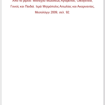
Από το βιβλίο: Μοναχού Μωυσέως Αγιορείτου, Οικογένεια,
Γονείς και Παιδιά. Ιερά Μητρόπολις Αιτωλίας και Ακαρνανίας,
Μεσολόγγι 2009, σελ. 92.