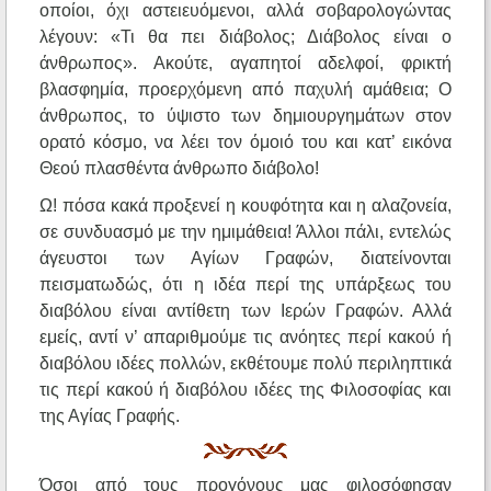
οποίοι, όχι αστειευόμενοι, αλλά σοβαρολογώντας
λέγουν: «Τι θα πει διάβολος; Διάβολος είναι ο
άνθρωπος». Ακούτε, αγαπητοί αδελφοί, φρικτή
βλασφημία, προερχόμενη από παχυλή αμάθεια; Ο
άνθρωπος, το ύψιστο των δημιουργημάτων στον
ορατό κόσμο, να λέει τον όμοιό του και κατ’ εικόνα
Θεού πλασθέντα άνθρωπο διάβολο!
Ω! πόσα κακά προξενεί η κουφότητα και η αλαζονεία,
σε συνδυασμό με την ημιμάθεια! Άλλοι πάλι, εντελώς
άγευστοι των Αγίων Γραφών, διατείνονται
πεισματωδώς, ότι η ιδέα περί της υπάρξεως του
διαβόλου είναι αντίθετη των Ιερών Γραφών. Αλλά
εμείς, αντί ν’ απαριθμούμε τις ανόητες περί κακού ή
διαβόλου ιδέες πολλών, εκθέτουμε πολύ περιληπτικά
τις περί κακού ή διαβόλου ιδέες της Φιλοσοφίας και
της Αγίας Γραφής.
Όσοι από τους προγόνους μας φιλοσόφησαν