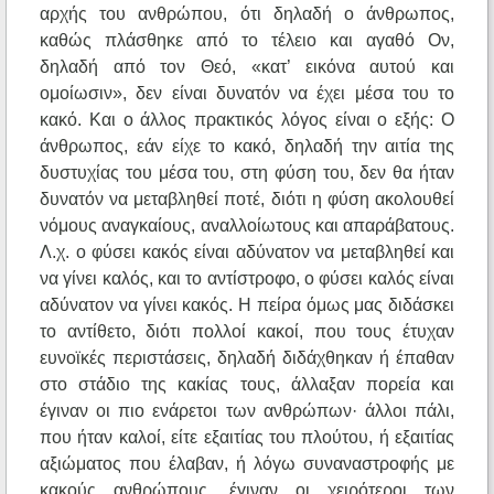
αρχής του ανθρώπου, ότι δηλαδή ο άνθρωπος,
καθώς πλάσθηκε από το τέλειο και αγαθό Ον,
δηλαδή από τον Θεό, «κατ’ εικόνα αυτού και
ομοίωσιν», δεν είναι δυνατόν να έχει μέσα του το
κακό. Και ο άλλος πρακτικός λόγος είναι ο εξής: Ο
άνθρωπος, εάν είχε το κακό, δηλαδή την αιτία της
δυστυχίας του μέσα του, στη φύση του, δεν θα ήταν
δυνατόν να μεταβληθεί ποτέ, διότι η φύση ακολουθεί
νόμους αναγκαίους, αναλλοίωτους και απαράβατους.
Λ.χ. ο φύσει κακός είναι αδύνατον να μεταβληθεί και
να γίνει καλός, και το αντίστροφο, ο φύσει καλός είναι
αδύνατον να γίνει κακός. Η πείρα όμως μας διδάσκει
το αντίθετο, διότι πολλοί κακοί, που τους έτυχαν
ευνοϊκές περιστάσεις, δηλαδή διδάχθηκαν ή έπαθαν
στο στάδιο της κακίας τους, άλλαξαν πορεία και
έγιναν οι πιο ενάρετοι των ανθρώπων· άλλοι πάλι,
που ήταν καλοί, είτε εξαιτίας του πλούτου, ή εξαιτίας
αξιώματος που έλαβαν, ή λόγω συναναστροφής με
κακούς ανθρώπους, έγιναν οι χειρότεροι των