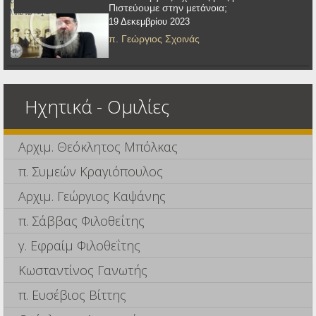
Πιστεύουμε στην μετάνοια;
19 Δεκεμβρίου 2023
π. Γεώργιος Σχοινάς
Ηχητικά - Ομιλίες
Αρχιμ. Θεόκλητος Μπόλκας
π. Συμεών Κραγιόπουλος
Αρχιμ. Γεώργιος Καψάνης
π. Σάββας Φιλοθεΐτης
γ. Εφραίμ Φιλοθεΐτης
Κωσταντίνος Γανωτής
π. Ευσέβιος Βίττης