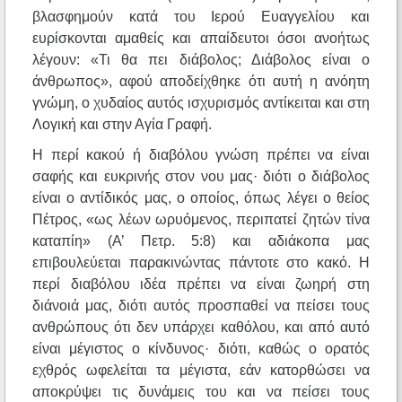
βλασφημούν κατά του Ιερού Ευαγγελίου και
ευρίσκονται αμαθείς και απαίδευτοι όσοι ανοήτως
λέγουν: «Τι θα πει διάβολος; Διάβολος είναι ο
άνθρωπος», αφού αποδείχθηκε ότι αυτή η ανόητη
γνώμη, ο χυδαίος αυτός ισχυρισμός αντίκειται και στη
Λογική και στην Αγία Γραφή.
Η περί κακού ή διαβόλου γνώση πρέπει να είναι
σαφής και ευκρινής στον νου μας· διότι ο διάβολος
είναι ο αντίδικός μας, ο οποίος, όπως λέγει ο θείος
Πέτρος, «ως λέων ωρυόμενος, περιπατεί ζητών τίνα
καταπίη» (Α’ Πετρ. 5:8) και αδιάκοπα μας
επιβουλεύεται παρακινώντας πάντοτε στο κακό. Η
περί διαβόλου ιδέα πρέπει να είναι ζωηρή στη
διάνοιά μας, διότι αυτός προσπαθεί να πείσει τους
ανθρώπους ότι δεν υπάρχει καθόλου, και από αυτό
είναι μέγιστος ο κίνδυνος· διότι, καθώς ο ορατός
εχθρός ωφελείται τα μέγιστα, εάν κατορθώσει να
αποκρύψει τις δυνάμεις του και να πείσει τους