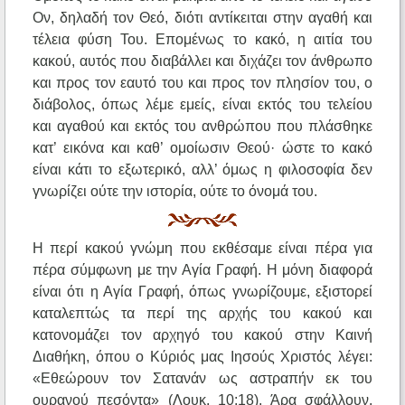
Ον, δηλαδή τον Θεό, διότι αντίκειται στην αγαθή και
τέλεια φύση Του. Επομένως το κακό, η αιτία του
κακού, αυτός που διαβάλλει και διχάζει τον άνθρωπο
και προς τον εαυτό του και προς τον πλησίον του, ο
διάβολος, όπως λέμε εμείς, είναι εκτός του τελείου
και αγαθού και εκτός του ανθρώπου που πλάσθηκε
κατ’ εικόνα και καθ’ ομοίωσιν Θεού· ώστε το κακό
είναι κάτι το εξωτερικό, αλλ’ όμως η φιλοσοφία δεν
γνωρίζει ούτε την ιστορία, ούτε το όνομά του.
Η περί κακού γνώμη που εκθέσαμε είναι πέρα για
πέρα σύμφωνη με την Αγία Γραφή. Η μόνη διαφορά
είναι ότι η Αγία Γραφή, όπως γνωρίζουμε, εξιστορεί
καταλεπτώς τα περί της αρχής του κακού και
κατονομάζει τον αρχηγό του κακού στην Καινή
Διαθήκη, όπου ο Κύριός μας Ιησούς Χριστός λέγει:
«Εθεώρουν τον Σατανάν ως αστραπήν εκ του
ουρανού πεσόντα» (Λουκ. 10:18). Άρα σφάλλουν,