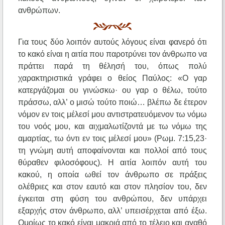
ανθρώπων.
Για τους δύο λοιπόν αυτούς λόγους είναι φανερό ότι
το κακό είναι η αιτία που παροτρύνει τον άνθρωπο να
πράττει παρά τη θέλησή του, όπως πολύ
χαρακτηριστικά γράφει ο θείος Παύλος: «Ο γαρ
κατεργάζομαι ου γινώσκω· ου γαρ ο θέλω, τούτο
πράσσω, αλλ’ ο μισώ τούτο ποιώ… βλέπω δε έτερον
νόμον εν τοις μέλεσί μου αντιστρατευόμενον τω νόμω
του νοός μου, και αιχμαλωτίζοντά με τω νόμω της
αμαρτίας, τω όντι εν τοις μέλεσί μου» (Ρωμ. 7:15,23·
τη γνώμη αυτή αποφαίνονται και πολλοί από τους
θύραθεν φιλοσόφους). Η αιτία λοιπόν αυτή του
κακού, η οποία ωθεί τον άνθρωπο σε πράξεις
ολέθριες και στον εαυτό και στον πλησίον του, δεν
έγκειται στη φύση του ανθρώπου, δεν υπάρχει
εξαρχής στον άνθρωπο, αλλ’ υπεισέρχεται από έξω.
Ομοίως το κακό είναι μακριά από το τέλειο και αγαθό