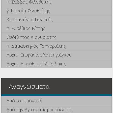
π. Σάββας Φιλοθεΐτης
γ. Εφραίμ Φιλοθεΐτης
Κωσταντίνος Γανωτής
π. Ευσέβιος Βίττης
Θεόκλητος Διονυσιάτης
π. Δαμασκηνός Γρηγοριάτης
Αρχιμ. Επιφάνιος Χατζηγιάγκου
Αρχιμ. Δωρόθεος Τζεβελέκας
Αναγνώσματα
Από το Γεροντικό
Από την Αγιορείτικη παράδοση