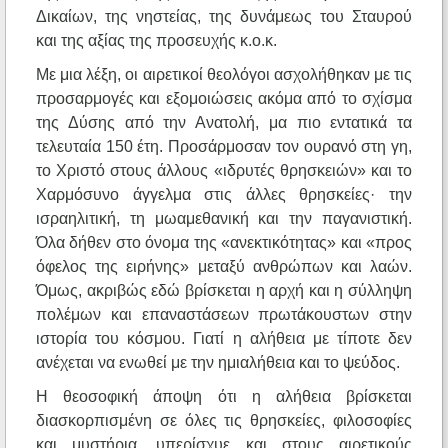
Δικαίων, της νηστείας, της δυνάμεως του Σταυρού
και της αξίας της προσευχής κ.ο.κ.
Με μια λέξη, οι αιρετικοί θεολόγοι ασχολήθηκαν με τις
προσαρμογές και εξομοιώσεις ακόμα από το σχίσμα
της Δύσης από την Ανατολή, μα πιο εντατικά τα
τελευταία 150 έτη. Προσάρμοσαν τον ουρανό στη γη,
το Χριστό στους άλλους «ιδρυτές θρησκειών» και το
Χαρμόσυνο άγγελμα στις άλλες θρησκείες· την
ισραηλιτική, τη μωαμεθανική και την παγανιστική.
Όλα δήθεν στο όνομα της «ανεκτικότητας» και «προς
όφελος της ειρήνης» μεταξύ ανθρώπων και λαών.
Όμως, ακριβώς εδώ βρίσκεται η αρχή και η σύλληψη
πολέμων και επαναστάσεων πρωτάκουστων στην
ιστορία του κόσμου. Γιατί η αλήθεια με τίποτε δεν
ανέχεται να ενωθεί με την ημιαλήθεια και το ψεύδος.
Η θεοσοφική άποψη ότι η αλήθεια βρίσκεται
διασκορπισμένη σε όλες τις θρησκείες, φιλοσοφίες
και μυστήρια, υπερίσχυε και στους αιρετικούς