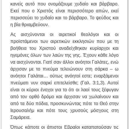
κανείς αυτό που ονομάζουμε χυδαίο και βάρβαρο.
Εκεί που ο Χριστός είναι περισσότερο απών, εκεί
περισσεύει το χυδαίο και το βάρβαρο. Το ψεύδος και
η βία θριαμβεύουν.
Ας αισχύνονται οι αιρετικοί θεολόγοι και οι
προϊστάμενοι των αιρετικών εκκλησιών που με τη
βοήθεια του Χριστού αναδείχθηκαν κυρίαρχοι και
ηγεμόνες όλων των λαών της γης. Έχουν κάθε λόγο
να αισχύνονται. Γιατί σαν άλλοι ανόητοι Γαλάτες, ενώ
άρχισαν με το πνεύμα τελειώνουν στη σάρκα – ω
ανόητοι Γαλάται… ούτως ανόητοί εστε; εναρξάμενοι
πνεύματι νυν σαρκί επιτελείσθε; (Γαλ. 3:1,3). Αυτοί
είναι οι κύριοι ένοχοι για το ότι οι λαοί τους ξέφυγαν
από τον ορθό δρόμο και άρχισαν να χωλαίνουν και
από τα δύο πόδια, προσκυνώντας πότε το Θεό στην
Ιερουσαλήμ και πότε τους χρυσούς μόσχους στη
Σαμάρεια.
Όπως κάποτε οι άπιστοι Εβραίοι καταπατούσαν τις