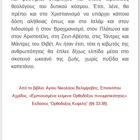
θεολόγους του δυτικού κόσμου. Έτσι, λένε, θα
πρέπει και στο Χριστιανισμό να υπάρχει κάποια
δόση αλήθειας όπως και στο Ισλάμ και στον
Ινδουϊσμό ή στον Βραχμανισμό, στον Πλάτωνα και
στον Αριστοτέλη, στη Ζεντ-Αβέστα, στις Τάντρες και
Μάντρες του Θιβέτ. Αν ήταν έτσι, τότε η κιβωτός της
ανθρωπότητας θα έπλεε δίχως ελπίδα μέσα στο
σκοτεινό ωκεανό της ζωής, χωρίς πυξίδα και
καπετάνιο.
Από το βιβλίο: Αγίου Νικολάου Βελιμίροβιτς, Επισκόπου
Αχρίδος, «Εμπνευσμένα κείμενα Ορθοδόξου πνευματικότητος».
Εκδόσεις “Ορθόδοξος Κυψέλη” (§§ 33-38).