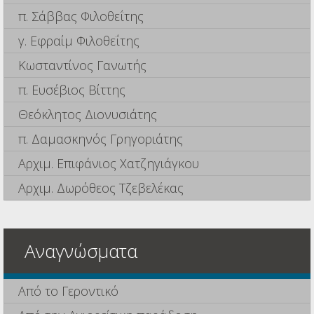
π. Σάββας Φιλοθεΐτης
γ. Εφραίμ Φιλοθεΐτης
Κωσταντίνος Γανωτής
π. Ευσέβιος Βίττης
Θεόκλητος Διονυσιάτης
π. Δαμασκηνός Γρηγοριάτης
Αρχιμ. Επιφάνιος Χατζηγιάγκου
Αρχιμ. Δωρόθεος Τζεβελέκας
Αναγνώσματα
Από το Γεροντικό