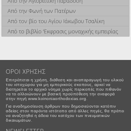
Από την Αγιορείτικη παράδοση
Από την Φωνή των Πατέρων
Από τον βίο του Αγίου Ιάκωβου Τσαλίκη
Από το βιβλίο 'Εκφρασις μοναχικής εμπειρίας
ΟΡΟΙ ΧΡΗΣΗΣ
Επιτρέπεται η χρήση, διάθεση και αναπαραγωγή του υλικού
του ιστοχώρου για μη εμπορικούς σκοπους, αρκεί να
διατηρείται το αρχικό νόημα χωρίς περικοπές που πιθανόν
να το αλλοιώνουν με βασική προϋπόθεση την αναφορά
στην πηγή www.koinoniaorthodoxias.org.
Για αναδημοσίευση άρθρων που δημοσιεύονται κατόπιν
αδείας στον παρόντα ιστότοπο από άλλες πηγές, θα πρέπει
να αναζητηθεί η άδεια του κατόχου των πνευματικών
δικαιωμάτων.