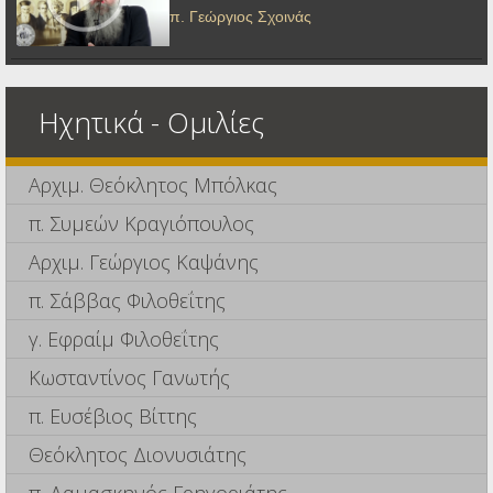
π. Γεώργιος Σχοινάς
Ηχητικά - Ομιλίες
Αρχιμ. Θεόκλητος Μπόλκας
π. Συμεών Κραγιόπουλος
Αρχιμ. Γεώργιος Καψάνης
π. Σάββας Φιλοθεΐτης
γ. Εφραίμ Φιλοθεΐτης
Κωσταντίνος Γανωτής
π. Ευσέβιος Βίττης
Θεόκλητος Διονυσιάτης