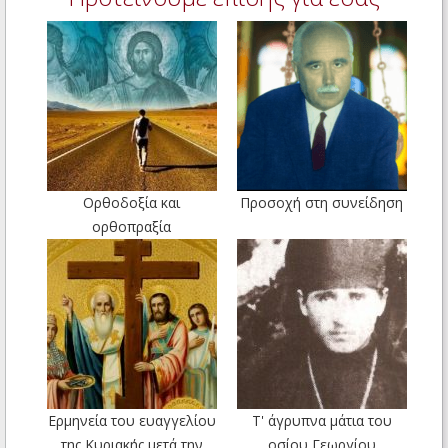
Ορθοδοξία και
Προσοχή στη συνείδηση
ορθοπραξία
Ερμηνεία του ευαγγελίου
Τ' άγρυπνα μάτια του
της Κυριακής μετά την
οσίου Γεωργίου