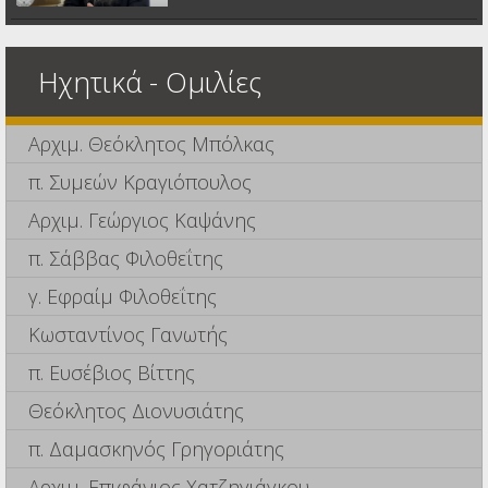
Ηχητικά - Ομιλίες
Αρχιμ. Θεόκλητος Μπόλκας
π. Συμεών Κραγιόπουλος
Αρχιμ. Γεώργιος Καψάνης
π. Σάββας Φιλοθεΐτης
γ. Εφραίμ Φιλοθεΐτης
Κωσταντίνος Γανωτής
π. Ευσέβιος Βίττης
Θεόκλητος Διονυσιάτης
π. Δαμασκηνός Γρηγοριάτης
Αρχιμ. Επιφάνιος Χατζηγιάγκου