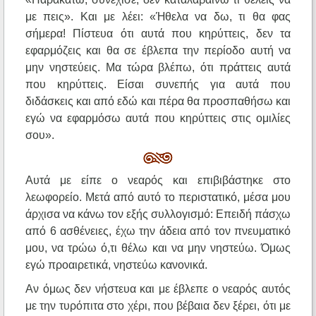
με πεις». Και με λέει: «Ήθελα να δω, τι θα φας
σήμερα! Πίστευα ότι αυτά που κηρύττεις, δεν τα
εφαρμόζεις και θα σε έβλεπα την περίοδο αυτή να
μην νηστεύεις. Μα τώρα βλέπω, ότι πράττεις αυτά
που κηρύττεις. Είσαι συνεπής για αυτά που
διδάσκεις και από εδώ και πέρα θα προσπαθήσω και
εγώ να εφαρμόσω αυτά που κηρύττεις στις ομιλίες
σου».
Αυτά με είπε ο νεαρός και επιβιβάστηκε στο
λεωφορείο. Μετά από αυτό το περιστατικό, μέσα μου
άρχισα να κάνω τον εξής συλλογισμό: Επειδή πάσχω
από 6 ασθένειες, έχω την άδεια από τον πνευματικό
μου, να τρώω ό,τι θέλω και να μην νηστεύω. Όμως
εγώ προαιρετικά, νηστεύω κανονικά.
Αν όμως δεν νήστευα και με έβλεπε ο νεαρός αυτός
με την τυρόπιτα στο χέρι, που βέβαια δεν ξέρει, ότι με