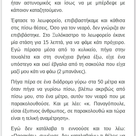
ήταν αστυνομικός και ίσως να με μπέρδεψε με
κάποιον καταζητούμενο.
Έφτασε το λεωφορείο, επιβιβαστήκαμε και κάθισα
στις πίσω θέσεις. Όσο για τον νεαρό, δεν γνώριζα αν
επιβιβάστηκε. Στο Ξυλόκαστρο το λεωφορείο έκανε
μία στάση για 15 λεπτά, για να φάμε κάτι πρόχειρο.
Εγώ πέρασα μέσα από το κυλικείο, πήγα στην
τουαλέτα και στη συνέχεια βγήκα έξω, είχε ένα
υπόστεγο και εκεί έβγαλα από τη σακούλα που είχα
μαζί μου κάτι να φάω (2 μπανάνες).
Πήγα πέρα σε ένα διάδρομο γύρω στα 50 μέτρα και
όταν πήγα να γυρίσω πίσω, βλέπω ακριβώς από
πίσω μου, στο ένα μέτρο, αυτόν τον νεαρό που με
παρακολουθούσε. Και με λέει: «κ. Παναγόπουλε,
είσαι έξυπνος άνθρωπος, σε παρακολουθώ και τώρα
είναι η τελική αναμέτρηση».
Εγώ δεν κατάλαβα τι εννοούσε και του λέω:
«Παρακάτω, συνέχισε, δεν καταλαβαίνω τι θέλεις να