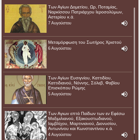
Των Αγίων Δομετίου, Ωρ, Ποταμίας,
Ναρκίσσου Πατριάρχου Ιεροσολύμων,
Αστερίου κ.ά.
7 Αυγούστου
Μεταμόρφωση του Σωτήρος Χριστού
6 Αυγούστου
Των Αγίων Ευσιγνίου, Καττιδίου,
Καττιδιανού, Νόννης, Σόλεβ, Φαβίου
Επισκόπου Ρώμης
5 Αυγούστου
Των Αγιων επτά Παίδων των εν Εφέσω
Μαξιμιλιανού, Εξακουστωδιανού,
Ιαμβλίχου, Μαρτινιανού, Διονυσίου,
Αντωνίνου και Κωνσταντίνου κ.ά.
4 Αυγούστου