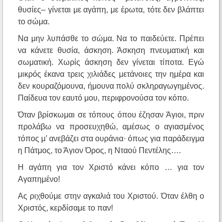
θυσίες– γίνεται με αγάπη, με έρωτα, τότε δεν βλάπτει
το σώμα.
Να μην λυπάσθε το σώμα. Να το παιδεύετε. Πρέπει
να κάνετε θυσία, άσκηση. Άσκηση πνευματική και
σωματική. Χωρίς άσκηση δεν γίνεται τίποτα. Εγώ
μικρός έκανα τρεις χιλιάδες μετάνοιες την ημέρα και
δεν κουραζόμουνα, ήμουνα πολύ σκληραγωγημένος.
Παίδευα τον εαυτό μου, περιφρονούσα τον κόπο.
Όταν βρίσκωμαι σε τόπους όπου έζησαν Άγιοι, πριν
προλάβω να προσευχηθώ, αμέσως ο αγιασμένος
τόπος μ’ ανεβάζει στα ουράνια· όπως για παράδειγμα
η Πάτμος, το Άγιον Όρος, η Νταού Πεντέλης….
Η αγάπη για τον Χριστό κάνει κόπο … για τον
Αγαπημένο!
Ας ριχθούμε στην αγκαλιά του Χριστού. Όταν έλθη ο
Χριστός, κερδίσαμε το παν!