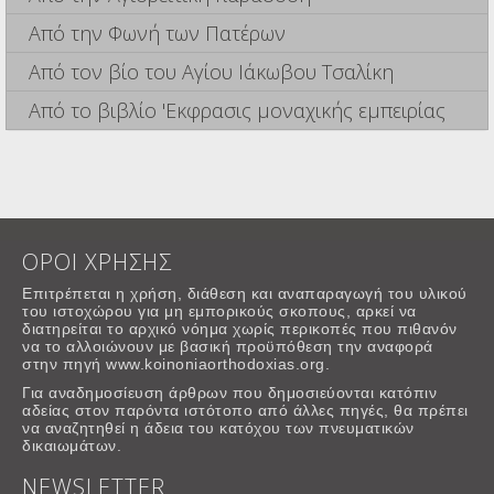
Από την Φωνή των Πατέρων
Από τον βίο του Αγίου Ιάκωβου Τσαλίκη
Από το βιβλίο 'Εκφρασις μοναχικής εμπειρίας
ΟΡΟΙ ΧΡΗΣΗΣ
Επιτρέπεται η χρήση, διάθεση και αναπαραγωγή του υλικού
του ιστοχώρου για μη εμπορικούς σκοπους, αρκεί να
διατηρείται το αρχικό νόημα χωρίς περικοπές που πιθανόν
να το αλλοιώνουν με βασική προϋπόθεση την αναφορά
στην πηγή www.koinoniaorthodoxias.org.
Για αναδημοσίευση άρθρων που δημοσιεύονται κατόπιν
αδείας στον παρόντα ιστότοπο από άλλες πηγές, θα πρέπει
να αναζητηθεί η άδεια του κατόχου των πνευματικών
δικαιωμάτων.
NEWSLETTER