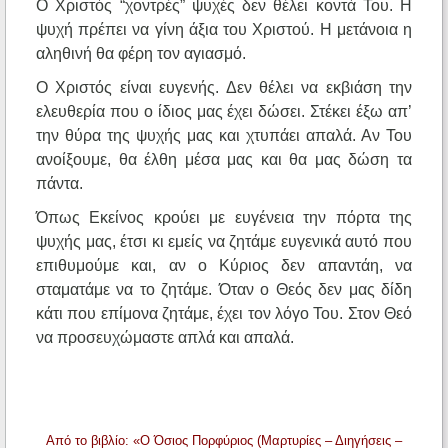
Ο Χριστός “χοντρές” ψυχές δεν θέλει κοντά Του. Η
ψυχή πρέπει να γίνη άξια του Χριστού. Η μετάνοια η
αληθινή θα φέρη τον αγιασμό.
Ο Χριστός είναι ευγενής. Δεν θέλει να εκβιάση την
ελευθερία που ο ίδιος μας έχει δώσει. Στέκει έξω απ’
την θύρα της ψυχής μας και χτυπάει απαλά. Αν Του
ανοίξουμε, θα έλθη μέσα μας και θα μας δώση τα
πάντα.
Όπως Εκείνος κρούει με ευγένεια την πόρτα της
ψυχής μας, έτσι κι εμείς να ζητάμε ευγενικά αυτό που
επιθυμούμε και, αν ο Κύριος δεν απαντάη, να
σταματάμε να το ζητάμε. Όταν ο Θεός δεν μας δίδη
κάτι που επίμονα ζητάμε, έχει τον λόγο Του. Στον Θεό
να προσευχώμαστε απλά και απαλά.
Από το βιβλίο: «Ο Όσιος Πορφύριος (Μαρτυρίες – Διηγήσεις –