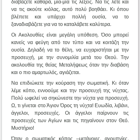
διαβάζετε καθαρά, μία-μία τις λέξεις. Να τις λέτε και
να τις ακούτε κιόλας, αυτό πολύ βοηθάει. Κι όπου
βλέπετε και υπάρχει πολλή ουσία, να το
ξαναδιαβάζετε για να το καταλάβετε καλύτερα.
Οι Ακολουθίες είναι μεγάλη υπόθεση. Όσο μπορεί
κανείς να φεύγη από τον τύπο και να κοιτάζη την
ουσία. Δηλαδή να το θέλη, να ευχαριστήται με την
προσευχή, με την συνομιλία μετά του Θεού. Την
ακολουθία της θείας Μεταλήψεως όταν την διαβάση
και ο πιο αμαρτωλός, αγιάζεται.
Να επιδιώκετε την κούραση την σωματική. Κι όταν
λέμε κόπο, εννοούμε και την προσευχή της νύχτας.
Πολύ ωφελεί να σηκώνεστε την νύχτα για προσευχή.
Ω, τι γίνεται στο Άγιον Όρος τη νύχτα! Ευωδία, λιβάνι,
άγγελοι, προσευχές. Οι άγγελοι παίρνουν τις
προσευχές των Αγίων και τις πηγαίνουν στον Θεό.
Μυστήριο!
Όταν ο σωματικός κόπος –μετάνοιες, αγρυπνίες,