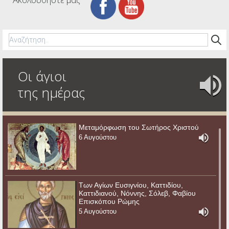
Οι άγιοι
της ημέρας
Μεταμόρφωση του Σωτήρος Χριστού
6 Αυγούστου
Των Αγίων Ευσιγνίου, Καττιδίου,
Καττιδιανού, Νόννης, Σόλεβ, Φαβίου
Επισκόπου Ρώμης
5 Αυγούστου