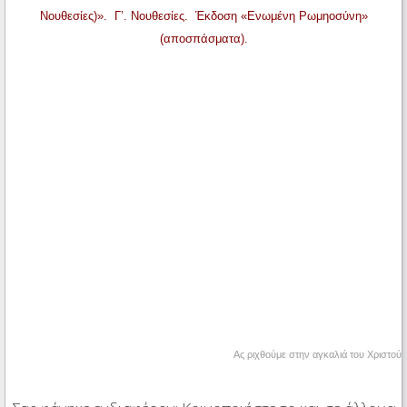
Νουθεσίες)». Γ’. Νουθεσίες. Έκδοση «Ενωμένη Ρωμηοσύνη»
(αποσπάσματα).
Ας ριχθούμε στην αγκαλιά του Χριστού