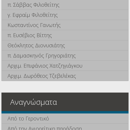
π. Σάββας Φιλοθεΐτης
γ. Εφραίμ Φιλοθεΐτης
Κωσταντίνος Γανωτής
π. Ευσέβιος Βίττης
Θεόκλητος Διονυσιάτης
π. Δαμασκηνός Γρηγοριάτης
Αρχιμ. Επιφάνιος Χατζηγιάγκου
Αρχιμ. Δωρόθεος Τζεβελέκας
Αναγνώσματα
Από το Γεροντικό
Από την Αγιορείτικη παράδοση