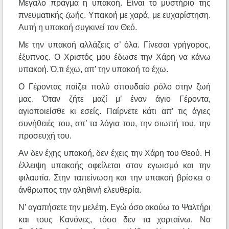
Μεγάλο πράγμα η υπακοή. Είναι το μυστήριο της
πνευματικής ζωής. Υπακοή με χαρά, με ευχαρίστηση.
Αυτή η υπακοή συγκινεί τον Θεό.
Με την υπακοή αλλάζεις σ’ όλα. Γίνεσαι γρήγορος,
έξυπνος. Ο Χριστός μου έδωσε την Χάρη να κάνω
υπακοή. Ό,τι έχω, απ’ την υπακοή το έχω.
Ο Γέροντας παίζει πολύ σπουδαίο ρόλο στην ζωή
μας. Όταν ζήτε μαζί μ’ έναν άγιο Γέροντα,
αγιοποιείσθε κι εσείς. Παίρνετε κάτι απ’ τις άγιες
συνήθειές του, απ’ τα λόγια του, την σιωπή του, την
προσευχή του.
Αν δεν έχης υπακοή, δεν έχεις την Χάρη του Θεού. Η
έλλειψη υπακοής οφείλεται στον εγωισμό και την
φιλαυτία. Στην ταπείνωση και την υπακοή βρίσκει ο
άνθρωπος την αληθινή ελευθερία.
Ν’ αγαπήσετε την μελέτη. Εγώ όσο ακούω το Ψαλτήρι
και τους Κανόνες, τόσο δεν τα χορταίνω. Να