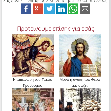
Σας φάνηκε ενδιαφέρον; Κοινοποιήστε το και σε άλλους:
Προτείνουμε επίσης για εσάς
Η ταπείνωση του Τιμίου
Μόνο η αγάπη του Θεού
Προδρόμου
μάς σώζει