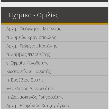
Ηχητικά - Ομιλίες
Αρχιμ. Θεόκλητος Μπόλκας
π. Συμεών Κραγιόπουλος
Αρχιμ. Γεώργιος Καψάνης
π. Σάββας Φιλοθεΐτης
γ. Εφραίμ Φιλοθεΐτης
Κωσταντίνος Γανωτής
π. Ευσέβιος Βίττης
Θεόκλητος Διονυσιάτης
π. Δαμασκηνός Γρηγοριάτης
Αρχιμ. Επιφάνιος Χατζηγιάγκου