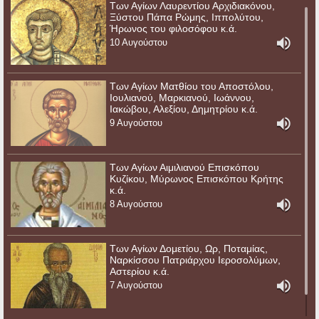
Των Αγίων Λαυρεντίου Αρχιδιακόνου,
Ξύστου Πάπα Ρώμης, Ιππολύτου,
Ήρωνος του φιλοσόφου κ.ά.
10 Αυγούστου
Των Αγίων Ματθίου του Αποστόλου,
Ιουλιανού, Μαρκιανού, Ιωάννου,
Ιακώβου, Αλεξίου, Δημητρίου κ.ά.
9 Αυγούστου
Των Αγίων Αιμιλιανού Επισκόπου
Κυζίκου, Μύρωνος Επισκόπου Κρήτης
κ.ά.
8 Αυγούστου
Των Αγίων Δομετίου, Ωρ, Ποταμίας,
Ναρκίσσου Πατριάρχου Ιεροσολύμων,
Αστερίου κ.ά.
7 Αυγούστου