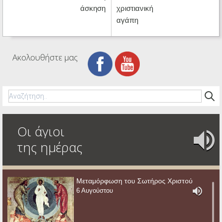
άσκηση
χριστιανική
αγάπη
Ακολουθήστε μας
Οι άγιοι
της ημέρας
Μεταμόρφωση του Σωτήρος Χριστού
6 Αυγούστου