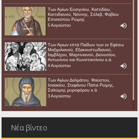
Των Αγίων Ευσιγνίου, Καττιδίου,
Καττιδιανού, Νόννης, Σόλεβ, Φαβίου
Επισκόπου Ρώμης
5 Αυγούστου
Των Αγιων επτά Παίδων των εν Εφέσω
Μαξιμιλιανού, Εξακουστωδιανού,
Ιαμβλίχου, Μαρτινιανού, Διονυσίου,
Αντωνίνου και Κωνσταντίνου κ.ά.
4 Αυγούστου
Των Αγίων Δαλμάτου, Φαύστου,
Ισαακίου, Στεφάνου Πάπα Ρώμης,
Σαλώμης μυροφόρου κ.ά.
3 Αυγούστου
Νέα βίντεο