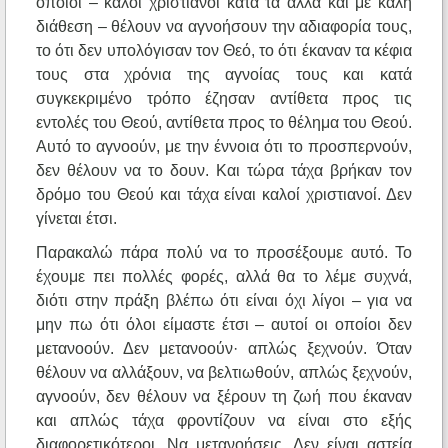
οποίοι – καλοί χριστιανοί κατά τα άλλα και με καλή
διάθεση – θέλουν να αγνοήσουν την αδιαφορία τους,
το ότι δεν υπολόγισαν τον Θεό, το ότι έκαναν τα κέφια
τους στα χρόνια της αγνοίας τους και κατά
συγκεκριμένο τρόπο έζησαν αντίθετα προς τις
εντολές του Θεού, αντίθετα προς το θέλημα του Θεού.
Αυτό το αγνοούν, με την έννοια ότι το προσπερνούν,
δεν θέλουν να το δουν. Και τώρα τάχα βρήκαν τον
δρόμο του Θεού και τάχα είναι καλοί χριστιανοί. Δεν
γίνεται έτσι.
Παρακαλώ πάρα πολύ να το προσέξουμε αυτό. Το
έχουμε πει πολλές φορές, αλλά θα το λέμε συχνά,
διότι στην πράξη βλέπω ότι είναι όχι λίγοι – για να
μην πω ότι όλοι είμαστε έτσι – αυτοί οι οποίοι δεν
μετανοούν. Δεν μετανοούν· απλώς ξεχνούν. Όταν
θέλουν να αλλάξουν, να βελτιωθούν, απλώς ξεχνούν,
αγνοούν, δεν θέλουν να ξέρουν τη ζωή που έκαναν
και απλώς τάχα φροντίζουν να είναι στο εξής
διαφορετικότεροι. Να μετανοήσεις. Δεν είναι αστεία