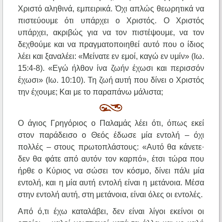
Χριστό αληθινά, εμπειρικά. Όχι απλώς θεωρητικά να
πιστεύουμε ότι υπάρχει ο Χριστός. Ο Χριστός
υπάρχει, ακριβώς για να τον πιστέψουμε, να τον
δεχθούμε και να πραγματοποιηθεί αυτό που ο ίδιος
λέει και ξαναλέει: «Μείνατε εν εμοί, καγώ εν υμίν» (Ιω.
15:4-8). «Εγώ ήλθον ίνα ζωήν έχωσι και περισσόν
έχωσι» (Ιω. 10:10). Τη ζωή αυτή που δίνει ο Χριστός
την έχουμε; Και με το παραπάνω μάλιστα;
Ο άγιος Γρηγόριος ο Παλαμάς λέει ότι, όπως εκεί
στον παράδεισο ο Θεός έδωσε μία εντολή – όχι
πολλές – στους πρωτοπλάστους: «Αυτό θα κάνετε·
δεν θα φάτε από αυτόν τον καρπό», έτσι τώρα που
ήρθε ο Κύριος να σώσει τον κόσμο, δίνει πάλι μία
εντολή, και η μία αυτή εντολή είναι η μετάνοια. Μέσα
στην εντολή αυτή, στη μετάνοια, είναι όλες οι εντολές.
Από ό,τι έχω καταλάβει, δεν είναι λίγοι εκείνοι οι