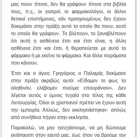
μας πουν τίποτε, δεν θα γράψουν τίποτε στα βιβλία
τους, π.χ., οι γιατροί, οι φαρμακολόγοι, οι άλλοι
θετικοί επιστήμονες, εάν προηγουμένως δεν έχουν
δοκιμάσει στην πράξη αυτό το οποίο θα πουν, αυτό
το οποίο θα γράψουν. Το βλέπουν, το ξαναβλέπουν
ότι αυτή η ασθένεια έτσι και έτσι είναι, η άλλη
ασθένεια έτσι και έτσι, ή θεραπεύεται με αυτό το
φάρμακο ή με εκείνο το φάρμακο. Και άλλα πειράματα
που κάνουν.
Έτσι και ο άγιος Γρηγόριος ο Παλαμάς δοκίμασε
στην πράξη ακριβώς αυτό: «Είδομεν το φως το
αληθινόν, ελάβομεν πνεύμα επουράνιον». Δεν
λέγεται αυτός ο ύμνος τυχαία στο τέλος της κάθε
Λειτουργίας. Όλοι οι χριστιανοί πρέπει να έχουν αυτή
την εμπειρία. Αλλιώς, δεν εκκλησιάστηκαν· απλώς
από συνήθεια πήγαν στην εκκλησία.
Παρακαλώ, να μην ησυχάσουμε, να μη δώσουμε
ανάπαυση στον εαυτό μας, έως ότου να βρούμε τον