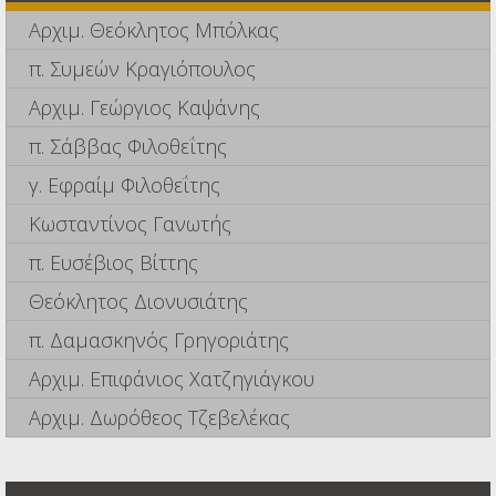
Αρχιμ. Θεόκλητος Μπόλκας
π. Συμεών Κραγιόπουλος
Αρχιμ. Γεώργιος Καψάνης
π. Σάββας Φιλοθεΐτης
γ. Εφραίμ Φιλοθεΐτης
Κωσταντίνος Γανωτής
π. Ευσέβιος Βίττης
Θεόκλητος Διονυσιάτης
π. Δαμασκηνός Γρηγοριάτης
Αρχιμ. Επιφάνιος Χατζηγιάγκου
Αρχιμ. Δωρόθεος Τζεβελέκας