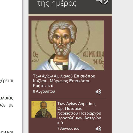
της ημέρας
Των Αγίων Αιμιλιανού Επισκόπου
ρει τι
Κυζίκου, Μύρωνος Επισκόπου
Κρήτης κ.ά.
8 Αυγούστου
αλαιάς
Των Αγίων Δομετίου,
ζει με
Ωρ, Ποταμίας,
Ναρκίσσου Πατριάρχου
Ιεροσολύμων, Αστερίου
κ.ά.
7 Αυγούστου
λον και