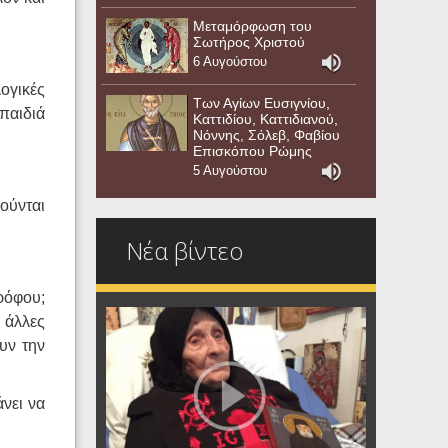
Μεταμόρφωση του
Σωτήρος Χριστού
6 Αυγούστου
ογικές
Των Αγίων Ευσιγνίου,
παιδιά
Καττιδίου, Καττιδιανού,
Νόννης, Σόλεβ, Φαβίου
Επισκόπου Ρώμης
5 Αυγούστου
ούνται
Νέα βίντεο
ρόφου;
 άλλες
υν την
άνει να