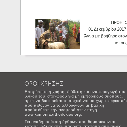
ΠΡΟΗΓ
01 Δεκεμβρίου 2017 
Άννα με βοήθησε στο
με του
ΟΡΟΙ ΧΡΗΣΗΣ
Επιτρέπεται η χρήση, διάθεση και αναπαραγωγή του
υλικού του ιστοχώρου για μη εμπορικούς σκοπους,
αρκεί να διατηρείται το αρχικό νόημα χωρίς περικοπέ
που πιθανόν να το αλλοιώνουν με βασική
προϋπόθεση την αναφορά στην πηγή
www.koinoniaorthodoxias.org.
Για αναδημοσίευση άρθρων που δημοσιεύονται
κατόπιν αδείας στον παρόντα ιστότοπο από άλλες