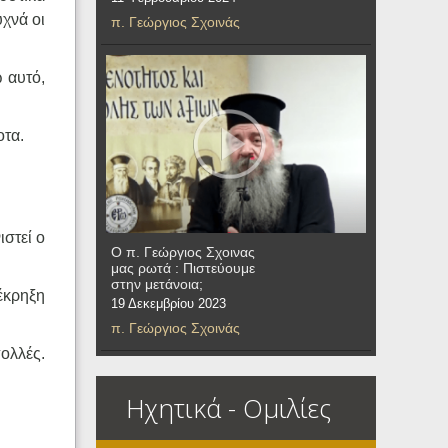
υχνά οι
π. Γεώργιος Σχοινάς
 αυτό,
οτα.
ιστεί ο
Ο π. Γεώργιος Σχοινας
μας ρωτά : Πιστεύουμε
στην μετάνοια;
έκρηξη
19 Δεκεμβρίου 2023
π. Γεώργιος Σχοινάς
ολλές.
Ηχητικά - Ομιλίες
.