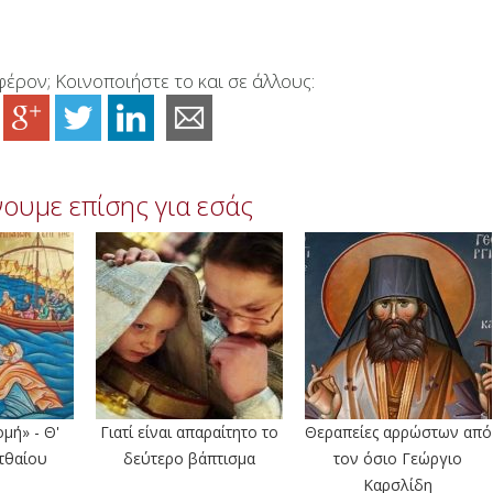
έρον; Κοινοποιήστε το και σε άλλους:
ουμε επίσης για εσάς
μή» - Θ'
Γιατί είναι απαραίτητο το
Θεραπείες αρρώστων από
τθαίου
δεύτερο βάπτισμα
τον όσιο Γεώργιο
Καρσλίδη