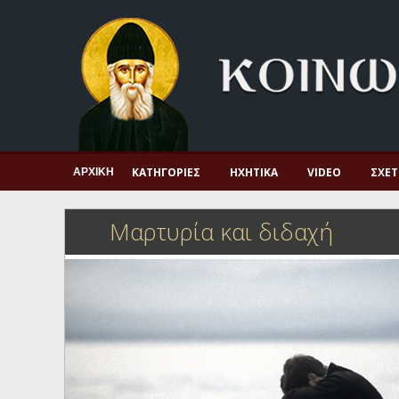
Αρχική
Πνευματική ζωή
Μαρτυρία και διδαχή
Λατρεία και προσευχή
Πατερικό ανθολόγιο
ΚΑΤΗΓΟΡΊΕΣ
ΗΧΗΤΙΚΆ
VIDEO
ΣΧΕΤ
ΑΡΧΙΚΉ
Αγιολόγιο – Εορτολόγιο
Μαρτυρία και διδαχή
Γέροντες
Η πίστη στην εποχή μας
Ορθόδοξη οικογένεια
Ορθόδοξο προσκυνητάριο
Σκέψεις-προβληματισμοί