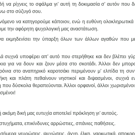
 να ρίχνεις το σφάλμα γι’ αυτή τη δοκιμασία σ’ αυτόν που δε
άνω στο σύζυγό σου.
νόμενο να κατηγορούμε κάποιον, ενώ η ευθύνη ολοκληρωτικά 
ουμε την αφόρητη ψυχολογική μας αναστάτωση.
να εκμηδενίσει την ύπαρξη όλων των άλλων αγαθών που μ
λλά συχνά υποφέρει απ’ αυτό που στερήθηκε και δεν βλέπει γύ
κια για να δουν και ζουν μέσα στο σκοτάδι. Άλλοι δεν μπορ
ρόνια στο αναπηρικό καροτσάκι περιμένουν μ’ ελπίδα τη συν
κη και πλάτη πεθαίνουν νηστικοί και διψασμένοι, συχνά ε
που δύσκολα θεραπεύονται. Άλλοι ορφανοί, άλλοι χωρισμένοι,
ισμένοι!
ή ακόμη δική μας ευτυχία αποτελεί πρόκληση γι’ αυτούς.
στυχήματα, επικίνδυνες αρρώστιες, σπάνιες παθήσεις.
ς σήμερα νευρώσεις, ψυχώσεις, άγχη, έλκη, ναρκωτικά, αποκρο