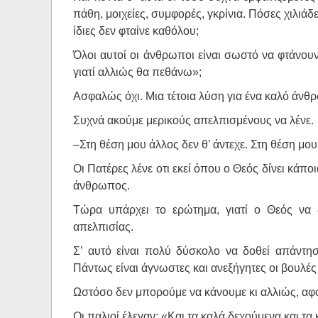
πάθη, μοιχείες, συμφορές, γκρίνια. Πόσες χιλιά
ίδιες δεν φταίνε καθόλου;
Όλοι αυτοί οι άνθρωποι είναι σωστό να φτάνου
γιατί αλλιώς θα πεθάνω»;
Ασφαλώς όχι. Μια τέτοια λύση για ένα καλό άνθρω
Συχνά ακούμε μερικούς απελπισμένους να λένε.
–Στη θέση μου άλλος δεν θ’ άντεχε. Στη θέση μου
Οι Πατέρες λένε οτι εκεί όπου ο Θεός δίνει κάποι
άνθρωπος.
Τώρα υπάρχει το ερώτημα, γιατί ο Θεός να 
απελπισίας.
Σ’ αυτό είναι πολύ δύσκολο να δοθεί απάντηση
Πάντως είναι άγνωστες και ανεξήγητες οι βουλές
Ωστόσο δεν μπορούμε να κάνουμε κι αλλιώς, αφο
Οι παλιοί έλεγαν: «Και τα καλά δεχούμενα και τ