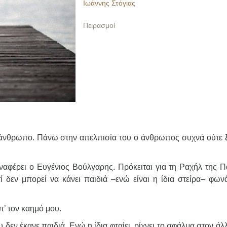
Ιωάννης Στόγιας
Πειρασμοί
 άνθρωπο. Πάνω στην απελπισία του ο άνθρωπος συχνά ούτε ξέ
αφέρει ο Ευγένιος Βούλγαρης. Πρόκειται για τη Ραχήλ της Π
 δεν μπορεί να κάνει παιδιά –ενώ είναι η ίδια στείρα– φωνά
π’ τον καημό μου.
 δεν έκανε παιδιά. Ενώ η ίδια φταίει, ρίχνει το σφάλμα στον άλ