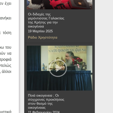
ν έχει
Οι διδαχές της
ανήκει
γερόντισσας Γαλακτίας
της Κρήτης για την
οικογένεια
19 Μαρτίου 2025
ε τόση
Ράδιο Χρηστότητα
ρω του
ούν να
τροφιά
ντελώς
 άλλοι
Ποιά οικογενεια ; Οι
σύγχρονες προκλήσεις
στον θεσμό της
οικογένειας
υστικά
11 Φεβρουαρίου 2024