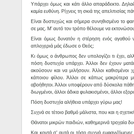
Υπάρχει όμως και κάτι άλλο απαράδεκτο. Δηλαδή
καμία ευθύνη. Ρίχνεις τη σκιά της απελπισίας π
Είναι δυστυχώς και σήμερα συνηθισμένο το φαι
σε μας. Μ’ αυτό τον τρόπο θέλουμε να εκτονώσ
Είναι όμως δυνατόν η στέρηση ενός αγαθού 
απλοχεριά μάς έδωσε ο Θεός;
Κι όμως ο άνθρωπος δεν υπολογίζει τι έχει, α
πόση δυστυχία υπάρχει. Άλλοι δεν έχουν ματά
ακούσουν και να μιλήσουν. Άλλοι καθισμένοι χ
κάποιου φίλου. Άλλοι σε κάπως μακρύτερα μή
αβοήθητοι. Άλλοι υποφέρουν από δύσκολα πάθη 
διωγμένοι, άλλοι άδικα φυλακισμένοι, άλλοι εξορ
Πόση δυστυχία αλήθεια υπάρχει γύρω μας!
Συχνά σε τέτοιο βαθμό μάλιστα, που και η σχετικ
Θάνατοι μικρών παιδιών, καθημερινά τροχαία δυ
Και κοντά σ’ αυτά οι τόσο συχνά εμφανιζόμενε