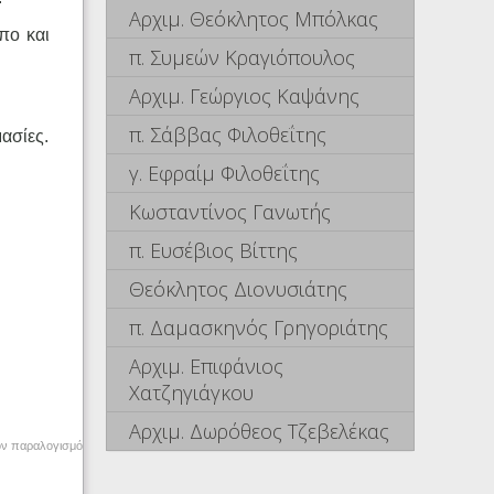
Αρχιμ. Θεόκλητος Μπόλκας
πο και
π. Συμεών Κραγιόπουλος
Αρχιμ. Γεώργιος Καψάνης
π. Σάββας Φιλοθεΐτης
μασίες.
γ. Εφραίμ Φιλοθεΐτης
Κωσταντίνος Γανωτής
π. Ευσέβιος Βίττης
Θεόκλητος Διονυσιάτης
π. Δαμασκηνός Γρηγοριάτης
Αρχιμ. Επιφάνιος
Χατζηγιάγκου
Αρχιμ. Δωρόθεος Τζεβελέκας
τον παραλογισμό