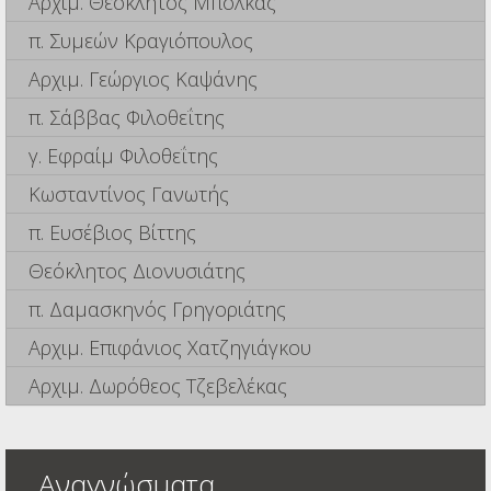
Αρχιμ. Θεόκλητος Μπόλκας
π. Συμεών Κραγιόπουλος
Αρχιμ. Γεώργιος Καψάνης
π. Σάββας Φιλοθεΐτης
γ. Εφραίμ Φιλοθεΐτης
Κωσταντίνος Γανωτής
π. Ευσέβιος Βίττης
Θεόκλητος Διονυσιάτης
π. Δαμασκηνός Γρηγοριάτης
Αρχιμ. Επιφάνιος Χατζηγιάγκου
Αρχιμ. Δωρόθεος Τζεβελέκας
Αναγνώσματα