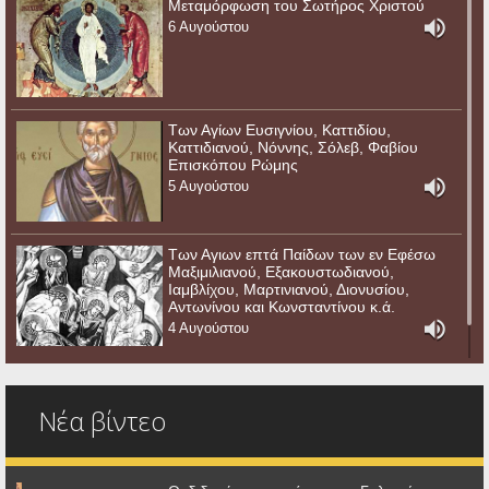
Μεταμόρφωση του Σωτήρος Χριστού
6 Αυγούστου
Των Αγίων Ευσιγνίου, Καττιδίου,
Καττιδιανού, Νόννης, Σόλεβ, Φαβίου
Επισκόπου Ρώμης
5 Αυγούστου
Των Αγιων επτά Παίδων των εν Εφέσω
Μαξιμιλιανού, Εξακουστωδιανού,
Ιαμβλίχου, Μαρτινιανού, Διονυσίου,
Αντωνίνου και Κωνσταντίνου κ.ά.
4 Αυγούστου
Νέα βίντεο