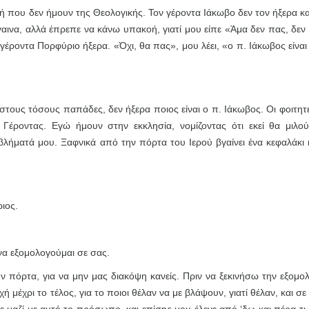
ική που δεν ήμουν της Θεολογικής. Τον γέροντα Ιάκωβο δεν τον ήξερα κ
αινα, αλλά έπρεπε να κάνω υπακοή, γιατί μου είπε «Άμα δεν πας, δεν
έροντα Πορφύριο ήξερα. «Όχι, θα πας», μου λέει, «ο π. Ιάκωβος είναι
ους τόσους παπάδες, δεν ήξερα ποιος είναι ο π. Ιάκωβος. Οι φοιτητέ
Γέροντας. Εγώ ήμουν στην εκκλησία, νομίζοντας ότι εκεί θα μιλού
λήματά μου. Ξαφνικά από την πόρτα του Ιερού βγαίνει ένα κεφαλάκι 
ιος.
 να εξομολογούμαι σε σας.
ν πόρτα, για να μην μας διακόψη κανείς. Πριν να ξεκινήσω την εξομο
μέχρι το τέλος, για το ποιοι θέλαν να με βλάψουν, γιατί θέλαν, και σε 