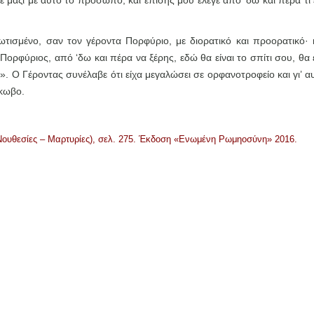
ξε μαζί με αυτό το πρόσωπο, και επίσης μου έλεγε από ‘δω και πέρα τι
τισμένο, σαν τον γέροντα Πορφύριο, με διορατικό και προορατικό· 
Πορφύριος, από ‘δω και πέρα να ξέρης, εδώ θα είναι το σπίτι σου, θα 
…». Ο Γέροντας συνέλαβε ότι είχα μεγαλώσει σε ορφανοτροφείο και γι’ α
άκωβο.
 Νουθεσίες – Μαρτυρίες), σελ. 275. Έκδοση «Ενωμένη Ρωμηοσύνη» 2016.