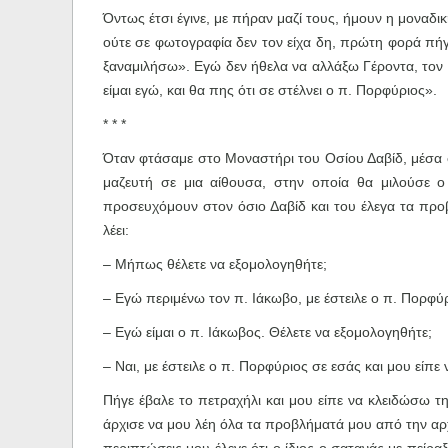
Όντως έτσι έγινε, με πήραν μαζί τους, ήμουν η μοναδ
ούτε σε φωτογραφία δεν τον είχα δη, πρώτη φορά πήγ
ξαναμιλήσω». Εγώ δεν ήθελα να αλλάξω Γέροντα, τον γ
είμαι εγώ, και θα πης ότι σε στέλνει ο π. Πορφύριος».
* * *
Όταν φτάσαμε στο Μοναστήρι του Οσίου Δαβίδ, μέσα στ
μαζευτή σε μια αίθουσα, στην οποία θα μιλούσε ο 
προσευχόμουν στον όσιο Δαβίδ και του έλεγα τα προβ
λέει:
– Μήπως θέλετε να εξομολογηθήτε;
– Εγώ περιμένω τον π. Ιάκωβο, με έστειλε ο π. Πορφύρ
– Εγώ είμαι ο π. Ιάκωβος. Θέλετε να εξομολογηθήτε;
– Ναι, με έστειλε ο π. Πορφύριος σε εσάς και μου είπε
Πήγε έβαλε το πετραχήλι και μου είπε να κλειδώσω τη
άρχισε να μου λέη όλα τα προβλήματά μου από την αρχή 