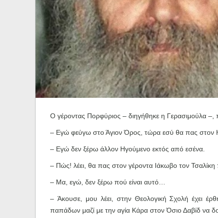
Ηχητικά
Ο γέροντας Πορφύριος – διηγήθηκε η Γερασιμούλα –, π
– Εγώ φεύγω στο Άγιον Όρος, τώρα εσύ θα πας στον 
– Εγώ δεν ξέρω άλλον Ηγούμενο εκτός από εσένα.
– Πώς! λέει, θα πας στον γέροντα Ιάκωβο τον Τσαλίκη 
– Μα, εγώ, δεν ξέρω πού είναι αυτό…
– Άκουσε, μου λέει, στην Θεολογική Σχολή έχει έρ
παπάδων μαζί με την αγία Κάρα στον Όσιο Δαβίδ να δο