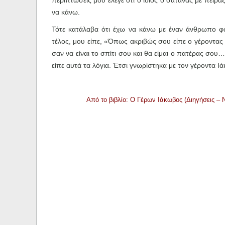
περιπτώσεις μου έλεγε ότι ο ίδιος ο σατανάς με πείρα
να κάνω.
Τότε κατάλαβα ότι έχω να κάνω με έναν άνθρωπο φω
τέλος, μου είπε, «Όπως ακριβώς σου είπε ο γέροντας 
σαν να είναι το σπίτι σου και θα είμαι ο πατέρας σου
είπε αυτά τα λόγια. Έτσι γνωρίστηκα με τον γέροντα Ι
Από το βιβλίο: Ο Γέρων Ιάκωβος (Διηγήσεις –