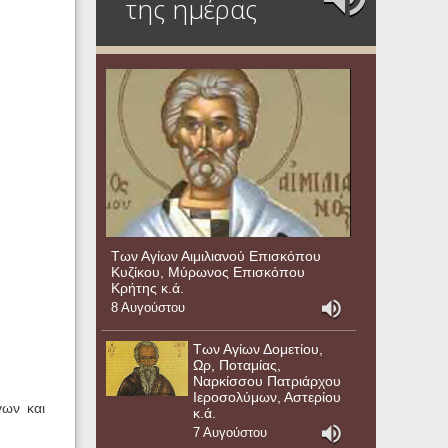
της ημέρας
Των Αγίων Αιμιλιανού Επισκόπου
Κυζίκου, Μύρωνος Επισκόπου
Κρήτης κ.ά.
8 Αυγούστου
Των Αγίων Δομετίου,
Ωρ, Ποταμίας,
Ναρκίσσου Πατριάρχου
Ιεροσολύμων, Αστερίου
γων και
κ.ά.
7 Αυγούστου