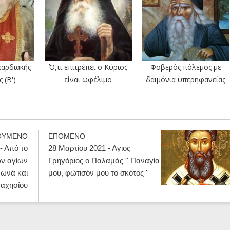
καρδιακής
Ό,τι επιτρέπει ο Κύριος
Φοβερός πόλεμος με
 (Β')
είναι ωφέλιμο
δαιμόνια υπερηφανείας
ΟΥΜΕΝΟ
ΕΠΟΜΕΝΟ
- Από το
28 Μαρτίου 2021 - Αγιος
ν αγίων
Γρηγόριος ο Παλαμάς '' Παναγία
Ιωνά και
μου, φώτισόν μου το σκότος ''
αχησίου