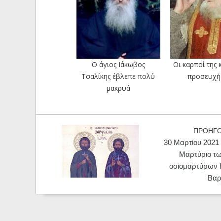
Ο άγιος Ιάκωβος
Οι καρποί της 
Τσαλίκης έβλεπε πολύ
προσευχής
μακρυά
ΠΡΟΗΓ
30 Μαρτίου 2021 
Μαρτύριο τω
οσιομαρτύρων 
Βαρ