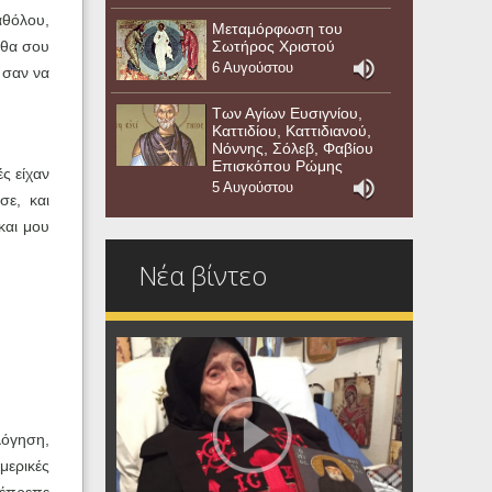
αθόλου,
Μεταμόρφωση του
Σωτήρος Χριστού
 θα σου
6 Αυγούστου
 σαν να
Των Αγίων Ευσιγνίου,
Καττιδίου, Καττιδιανού,
Νόννης, Σόλεβ, Φαβίου
Επισκόπου Ρώμης
ς είχαν
5 Αυγούστου
σε, και
και μου
Νέα βίντεο
λόγηση,
μερικές