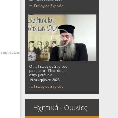
π. Γεώργιος Σχοινάς
ος φωτισμένος
Ο π. Γεώργιος Σχοινας
μας ρωτά : Πιστεύουμε
στην μετάνοια;
19 Δεκεμβρίου 2023
π. Γεώργιος Σχοινάς
Ηχητικά - Ομιλίες