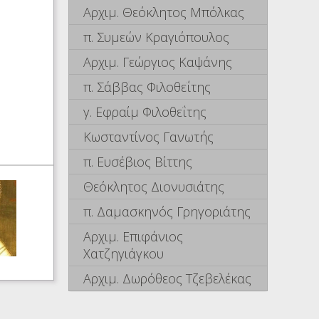
Αρχιμ. Θεόκλητος Μπόλκας
π. Συμεών Κραγιόπουλος
Αρχιμ. Γεώργιος Καψάνης
π. Σάββας Φιλοθεΐτης
γ. Εφραίμ Φιλοθεΐτης
Κωσταντίνος Γανωτής
π. Ευσέβιος Βίττης
Θεόκλητος Διονυσιάτης
π. Δαμασκηνός Γρηγοριάτης
Αρχιμ. Επιφάνιος
Χατζηγιάγκου
Αρχιμ. Δωρόθεος Τζεβελέκας