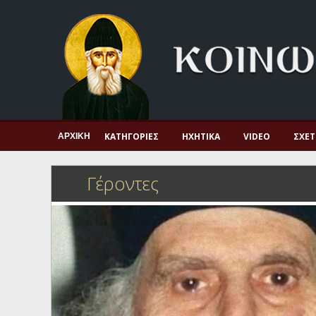
Αρχική
Πνευματική ζωή
Μαρτυρία και διδαχή
Λατρεία και προσευχή
Πατερικό ανθολόγιο
ΚΑΤΗΓΟΡΊΕΣ
ΗΧΗΤΙΚΆ
VIDEO
ΣΧΕΤ
ΑΡΧΙΚΉ
Αγιολόγιο – Εορτολόγιο
Γέροντες
Γέροντες
Η πίστη στην εποχή μας
Ορθόδοξη οικογένεια
Ορθόδοξο προσκυνητάριο
Σκέψεις-προβληματισμοί