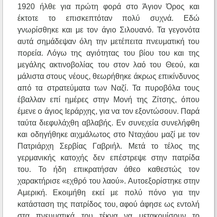
1920 ήλθε για πρώτη φορά στο Άγιον Όρος και
έκτοτε το επισκεπτόταν πολύ συχνά. Εδώ
γνωρίσθηκε και με τον άγιο Σιλουανό. Τα γεγονότα
αυτά σημάδεψαν όλη την μετέπειτα πνευματική του
πορεία. Λόγω της αγιότητας του βίου του και της
μεγάλης ακτινοβολίας του στον λαό του Θεού, και
μάλιστα στους νέους, θεωρήθηκε άκρως επικίνδυνος
από τα στρατεύματα των Ναζί. Τα πυροβόλα τους
έβαλλαν επί ημέρες στην Μονή της Ζίτσης, όπου
έμενε ο άγιος Ιεράρχης, για να τον εξοντώσουν. Παρά
ταύτα διεφυλάχθη αβλαβής. Εν συνεχεία συνελήφθη
και οδηγήθηκε αιχμάλωτος στο Νταχάου μαζί με τον
Πατριάρχη Σερβίας Γαβριήλ. Μετά το τέλος της
γερμανικής κατοχής δεν επέστρεψε στην πατρίδα
του. Το ήδη επικρατήσαν άθεο καθεστώς τον
χαρακτήρισε «εχθρό του λαού». Αυτοεξορίστηκε στην
Αμερική. Εκοιμήθη εκεί με πολύ πόνο για την
κατάσταση της πατρίδος του, αφού άφησε ως εντολή
στα πνευματικά του τέκνα να μετακομίσουν το