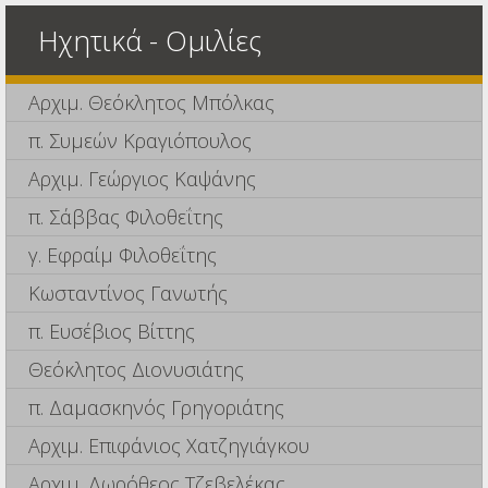
Ηχητικά - Ομιλίες
Αρχιμ. Θεόκλητος Μπόλκας
π. Συμεών Κραγιόπουλος
Αρχιμ. Γεώργιος Καψάνης
π. Σάββας Φιλοθεΐτης
γ. Εφραίμ Φιλοθεΐτης
Κωσταντίνος Γανωτής
π. Ευσέβιος Βίττης
Θεόκλητος Διονυσιάτης
π. Δαμασκηνός Γρηγοριάτης
Αρχιμ. Επιφάνιος Χατζηγιάγκου
Αρχιμ. Δωρόθεος Τζεβελέκας