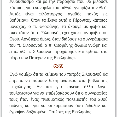
ενθουσιασμό και με την παρρησία που θα μιλούσε
κάποιος για έναν φίλο του: «Εγώ γνωρίζω τον Θεό.
Αυτός είναι φιλόστοργος, αγαθός, ταχύς εις
βοήθειαν». Όταν τα έλεγε αυτά ο Γέροντας, κάποιος
μοναχός, ο π. Θεοφάνης, τα άκουγε με φόβο και
σκεπτόταν ότι ο Σιλουανός έχει χάσει τον φόβο του
Θεού. Αργότερα όμως, όταν διάβασε τα συγγράμματα
του π. Σιλουανού, ο π. Θεοφάνης άλλαξε γνώμη και
είπε: «Ο π. Σιλουανός προχώρησε και έφθασε στα
μέτρα των Πατέρων της Εκκλησίας».
Εγώ νομίζω ότι τα κείμενα του πατρός Σιλουανού θα
έπρεπε να πάρουν θέση ανάμεσα στα βιβλία της
ψυχολογίας. Αν και για κανένα άλλο λόγο,
τουλάχιστον για να επιβεβαιώσουν ότι ο συγγραφέας
τους ήταν ένας πνευματικός πολεμιστής του 20ού
αιώνος και για να επικυρώσουν όσα δίδαξαν και
έγραψαν δοξασμένοι Πατέρες της Εκκλησίας.