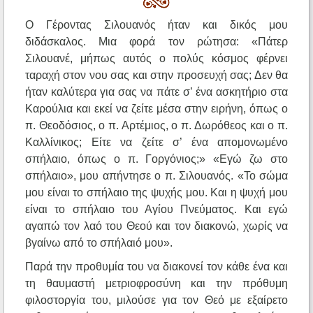
Ο Γέροντας Σιλουανός ήταν και δικός μου
διδάσκαλος. Μια φορά τον ρώτησα: «Πάτερ
Σιλουανέ, μήπως αυτός ο πολύς κόσμος φέρνει
ταραχή στον νου σας και στην προσευχή σας; Δεν θα
ήταν καλύτερα για σας να πάτε σ’ ένα ασκητήριο στα
Καρούλια και εκεί να ζείτε μέσα στην ειρήνη, όπως ο
π. Θεοδόσιος, ο π. Αρτέμιος, ο π. Δωρόθεος και ο π.
Καλλίνικος; Είτε να ζείτε σ’ ένα απομονωμένο
σπήλαιο, όπως ο π. Γοργόνιος;» «Εγώ ζω στο
σπήλαιο», μου απήντησε ο π. Σιλουανός. «Το σώμα
μου είναι το σπήλαιο της ψυχής μου. Και η ψυχή μου
είναι το σπήλαιο του Αγίου Πνεύματος. Και εγώ
αγαπώ τον λαό του Θεού και τον διακονώ, χωρίς να
βγαίνω από το σπήλαιό μου».
Παρά την προθυμία του να διακονεί τον κάθε ένα και
τη θαυμαστή μετριοφροσύνη και την πρόθυμη
φιλοστοργία του, μιλούσε για τον Θεό με εξαίρετο