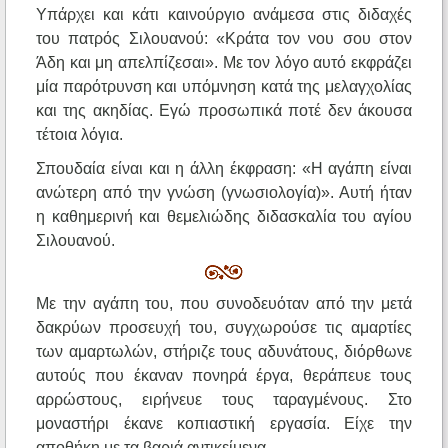
Υπάρχει και κάτι καινούργιο ανάμεσα στις διδαχές
του πατρός Σιλουανού: «Κράτα τον νου σου στον
Άδη και μη απελπίζεσαι». Με τον λόγο αυτό εκφράζει
μία παρότρυνση και υπόμνηση κατά της μελαγχολίας
και της ακηδίας. Εγώ προσωπικά ποτέ δεν άκουσα
τέτοια λόγια.
Σπουδαία είναι και η άλλη έκφραση: «Η αγάπη είναι
ανώτερη από την γνώση (γνωσιολογία)». Αυτή ήταν
η καθημερινή και θεμελιώδης διδασκαλία του αγίου
Σιλουανού.
Με την αγάπη του, που συνοδευόταν από την μετά
δακρύων προσευχή του, συγχωρούσε τις αμαρτίες
των αμαρτωλών, στήριζε τους αδυνάτους, διόρθωνε
αυτούς που έκαναν πονηρά έργα, θεράπευε τους
αρρώστους, ειρήνευε τους ταραγμένους. Στο
μοναστήρι έκανε κοπιαστική εργασία. Είχε την
αποθήκη με τα βαριά αντικείμενα.