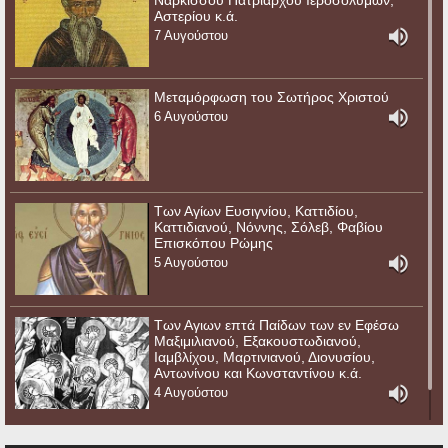
Αστερίου κ.ά.
7 Αυγούστου
Μεταμόρφωση του Σωτήρος Χριστού
6 Αυγούστου
Των Αγίων Ευσιγνίου, Καττιδίου,
Καττιδιανού, Νόννης, Σόλεβ, Φαβίου
Επισκόπου Ρώμης
5 Αυγούστου
Των Αγιων επτά Παίδων των εν Εφέσω
Μαξιμιλιανού, Εξακουστωδιανού,
Ιαμβλίχου, Μαρτινιανού, Διονυσίου,
Αντωνίνου και Κωνσταντίνου κ.ά.
4 Αυγούστου