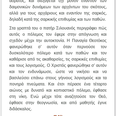
αόρατος, και διεξάγεται όχι μόνον εναντίον των
δαιμονικών δυνάμεων των αρχόντων του σκότους,
αλλά για τους αρχάριους και εναντίον της σαρκός,
δηλαδή κατά της σαρκικής επιθυμίας και των παθών.
Στα γραπτά του ο πατήρ Σιλουανός περιγράφει πώς
αυτός ο πόλεμος τον έφερε στην απόγνωση και
σχεδόν μέχρι την αυτοκτονία. Η Παναγία Θεοτόκος
φανερώθηκε σ’ αυτόν όταν περνούσε τον
δυσκολότερο πόλεμο κατά των παθών και τον
καθάρισε από τις ακαθαρσίες, τις σαρκικές επιθυμίες
και τους λογισμούς. Ο Χριστός φανερώθηκε σ’ αυτόν
και τον ενδυνάμωσε, ώστε να νικήσει και να
βασιλεύσει επάνω στους γήινους λογισμούς και τα
πονηρά πνεύματα. Και έτσι πέρασε ένα τέταρτο
αιώνος με δυνατό και κοπιαστικό πόλεμο, έφθασε
στη νίκη. Ενώ μέχρι τότε αναζητούσε τον Θεό,
έφθασε στην θεογνωσία, και από μαθητής έγινε
διδάσκαλος.