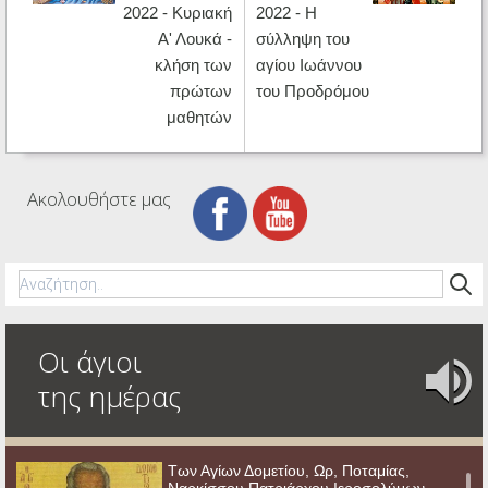
2022 - Κυριακή
2022 - Η
Α' Λουκά -
σύλληψη του
κλήση των
αγίου Ιωάννου
πρώτων
του Προδρόμου
μαθητών
Ακολουθήστε μας
Οι άγιοι
της ημέρας
Των Αγίων Δομετίου, Ωρ, Ποταμίας,
Ναρκίσσου Πατριάρχου Ιεροσολύμων,