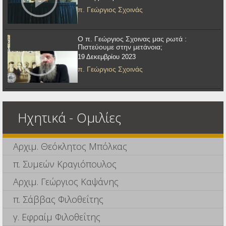
π. Γεώργιος Σχοινάς
Ο π. Γεώργιος Σχοινας μας ρωτά :
Πιστεύουμε στην μετάνοια;
19 Δεκεμβρίου 2023
π. Γεώργιος Σχοινάς
Ηχητικά - Ομιλίες
Αρχιμ. Θεόκλητος Μπόλκας
π. Συμεών Κραγιόπουλος
Αρχιμ. Γεώργιος Καψάνης
π. Σάββας Φιλοθεΐτης
γ. Εφραίμ Φιλοθεΐτης