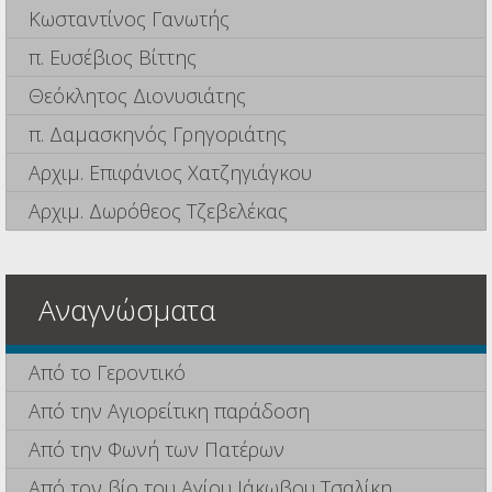
Κωσταντίνος Γανωτής
π. Ευσέβιος Βίττης
Θεόκλητος Διονυσιάτης
π. Δαμασκηνός Γρηγοριάτης
Αρχιμ. Επιφάνιος Χατζηγιάγκου
Αρχιμ. Δωρόθεος Τζεβελέκας
Αναγνώσματα
Από το Γεροντικό
Από την Αγιορείτικη παράδοση
Από την Φωνή των Πατέρων
Από τον βίο του Αγίου Ιάκωβου Τσαλίκη