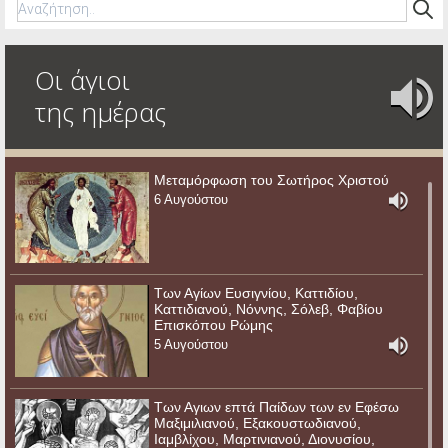
Οι άγιοι
της ημέρας
Μεταμόρφωση του Σωτήρος Χριστού
6 Αυγούστου
Των Αγίων Ευσιγνίου, Καττιδίου,
Καττιδιανού, Νόννης, Σόλεβ, Φαβίου
Επισκόπου Ρώμης
5 Αυγούστου
Των Αγιων επτά Παίδων των εν Εφέσω
Μαξιμιλιανού, Εξακουστωδιανού,
Ιαμβλίχου, Μαρτινιανού, Διονυσίου,