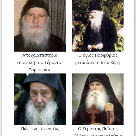
Αποχαιρετιστήρια
Ο άγιος Πορφύριος
επιστολή του Γέροντος
μεταδίδει τη θεία Χάρη
Πορφυρίου
Πώς είναι δυνατόν;
Ο Γέροντας Παΐσιος
Ολάρου για την αληθινή