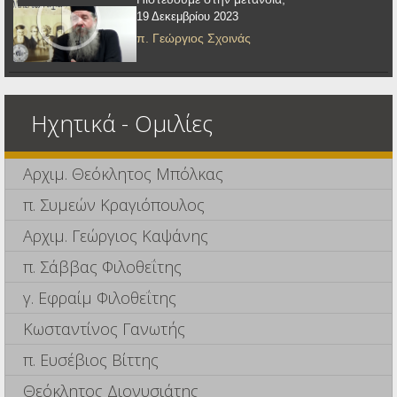
19 Δεκεμβρίου 2023
π. Γεώργιος Σχοινάς
Ηχητικά - Ομιλίες
Αρχιμ. Θεόκλητος Μπόλκας
π. Συμεών Κραγιόπουλος
Αρχιμ. Γεώργιος Καψάνης
π. Σάββας Φιλοθεΐτης
γ. Εφραίμ Φιλοθεΐτης
Κωσταντίνος Γανωτής
π. Ευσέβιος Βίττης
Θεόκλητος Διονυσιάτης