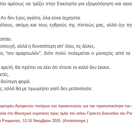
πει αμέσως να τρέξει στην Εκκλησία για εξομολόγηση και αγι
Αν δεν έχεις αγάπη, όλα είναι άχρηστα.
 όλους, ακόμη και τους εχθρούς της πίστεώς μας, αλλά όχι τ
απάει.
οσευχή, αλλά η δυνατότερη απ’ όλες τις άλλες.
λος “τον αμαρτωλόν”, διότι πολύ πολεμιέται ο μοναχός από τ
ρετή, θα πρέπει να λέει ότι τίποτε το καλό δεν έκανε.
ετές.
 δεύτερη φορά.
ς, αλλά θα με τιμωρήσει γιατί δεν μετανόησα.
αρτυρίες Αγιορειτών πατέρων και προσκυνητών για την προσωπικότητα του 
ιλία στο Μοναχικό συμπόσιο προς τιμήν τού οσίου Γέροντα Διονυσίου του Ρ
ιο Ρουμανίας, 12-15 Νοεμβρίου 2015. (Απόσπασμα.)