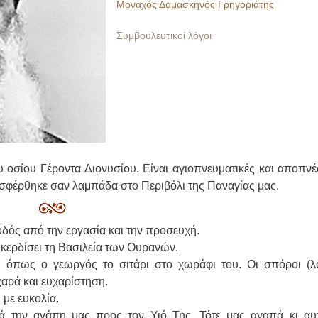
Μοναχός Δαμασκηνός Γρηγοριάτης
Συμβουλευτικοί λόγοι
 οσίου Γέροντα Διονυσίου. Είναι αγιοπνευματικές και αποπνέ
φέρθηκε σαν λαμπάδα στο Περιβόλι της Παναγίας μας.
 οδός από την εργασία και την προσευχή.
κερδίσει τη Βασιλεία των Ουρανών.
 όπως ο γεωργός το σιτάρι στο χωράφι του. Οι σπόροι (λο
αρά και ευχαρίστηση.
 με ευκολία.
λά την αγάπη μας προς τον Υιό Της. Τότε μας αγαπά κι αυ