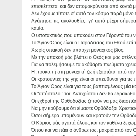
επισκέπτεται και δεν απομακρύνεται από κοντά μ
Δεν έχουμε τίποτε σ’ αυτό τον κόσμο παρά μόνο τ
Αγάπησα τις ακολουθίες, γι’ αυτό μέχρι σήμερ
καμία.
Ο υποτακτικός που υπακούει στον Γέροντά του να 
Το Άγιον Όρος είναι ο Παράδεισος του Θεού επί τ
Χωρίς υπακοή δεν υπάρχει μοναχικός βίος.
Με την υπακοή μάς βλέπει ο Θεός και μας στέλν
Για να πολεμήσουμε τα ακάθαρτα πνεύματα χρει
Η προκοπή στη μοναχική ζωή εξαρτάται από την
Οι κρατούντες της γης είναι οι υπεύθυνοι για τι
Το Άγιον Όρος είναι για τους βαπτισμένους μία κ
Οι “απόστολοι” του Αντιχρίστου δεν θα εδραιωθο
Οι εχθροί της Ορθοδοξίας ζητούν να μας διασπά
Να μην κρύβουμε ότι είμαστε Ορθόδοξοι Χριστιαν
Όσοι σήμερα υπομένουν και κρατούν την Ορθοδοξ
Ο Κύριος μάς αγαπά όλους και τον καθένα ξεχω
Όπου και να πάει ο άνθρωπος, μακριά από τον Θ