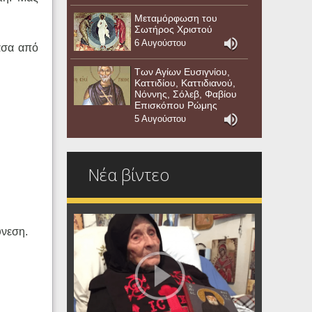
Μεταμόρφωση του
Σωτήρος Χριστού
6 Αυγούστου
ίασα από
Των Αγίων Ευσιγνίου,
Καττιδίου, Καττιδιανού,
Νόννης, Σόλεβ, Φαβίου
Επισκόπου Ρώμης
5 Αυγούστου
Νέα βίντεο
ύνεση.