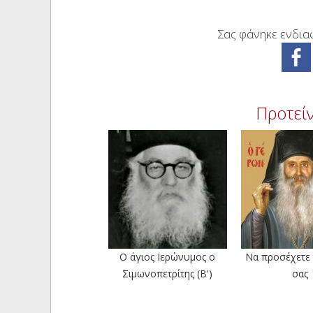
Σας φάνηκε ενδιαφ
Προτείν
Ο άγιος Ιερώνυμος ο
Να προσέχετε
Σιμωνοπετρίτης (Β')
σας