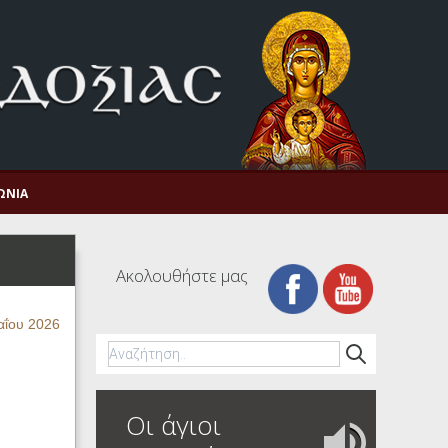
ΩΝΊΑ
Ακολουθήστε μας
αΐου 2026
α
Οι άγιοι