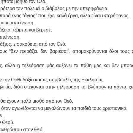
δήποτε βοηθό τον Θεό.
ότερα τον πολεμεί ο διάβολος με την υπερηφάνεια.
αρά ένας “άγιος” που έχει καλά έργα, αλλά είναι υπερήφανος.
χουμε ταπείνωση.
ζεται τζάμπα και βερεσέ.
ταπείνωση.
νάξιος, εισακούεται από τον Θεό.
ους “δεν πειράζει, δεν βαριέσαι”, απομακρύνονται όλοι τους
ες, αλλά η τηλεόραση μάς αυξάνει τα πάθη μας και δεν μπορ
ν την Ορθοδοξία και τις συμβουλές της Εκκλησίας.
ηλικία, διότι στέκονται στην τηλεόραση και βλέπουν τα πάντα, χ
 θα έχουν πολύ μισθό από τον Θεό.
 όταν αγωνίζονται να μεγαλώνουν τα παιδιά τους χριστιανικά.
ν.
ν Θεού.
 ανθρώπου στον Θεό.