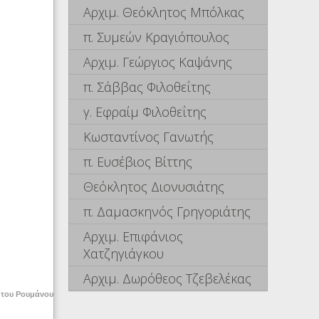
Αρχιμ. Θεόκλητος Μπόλκας
π. Συμεών Κραγιόπουλος
Αρχιμ. Γεώργιος Καψάνης
π. Σάββας Φιλοθεΐτης
γ. Εφραίμ Φιλοθεΐτης
Κωσταντίνος Γανωτής
π. Ευσέβιος Βίττης
Θεόκλητος Διονυσιάτης
π. Δαμασκηνός Γρηγοριάτης
Αρχιμ. Επιφάνιος
Χατζηγιάγκου
Αρχιμ. Δωρόθεος Τζεβελέκας
 του Ρουμάνου