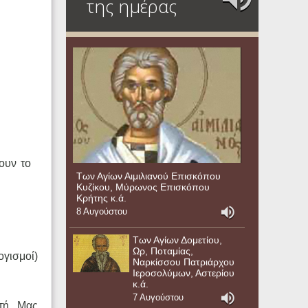
της ημέρας
ουν το
Των Αγίων Αιμιλιανού Επισκόπου
Κυζίκου, Μύρωνος Επισκόπου
Κρήτης κ.ά.
8 Αυγούστου
Των Αγίων Δομετίου,
Ωρ, Ποταμίας,
γισμοί)
Ναρκίσσου Πατριάρχου
Ιεροσολύμων, Αστερίου
κ.ά.
7 Αυγούστου
τή. Μας