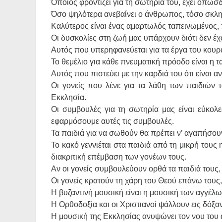
Όποιος φροντίζει για τη σωτηρία του, έχει οπωσ
Όσο ψηλότερα ανεβαίνει ο άνθρωπος, τόσο σκληρ
Καλύτερος είναι ένας αμαρτωλός ταπεινωμένος, π
Οι δυσκολίες στη ζωή μας υπάρχουν διότι δεν έ
Αυτός που υπερηφανεύεται για τα έργα του κουρά
Το θεμέλιο για κάθε πνευματική πρόοδο είναι η 
Αυτός που πιστεύει με την καρδιά του ότι είναι α
Οι γονείς που λένε για τα λάθη των παιδιών τ
Εκκλησία.
Οι συμβουλές για τη σωτηρία μας είναι εύκολ
εφαρμόσουμε αυτές τις συμβουλές.
Τα παιδιά για να σωθούν θα πρέπει ν’ αγαπήσου
Το κακό γεννιέται στα παιδιά από τη μικρή τους 
διακριτική επέμβαση των γονέων τους.
Αν οι γονείς συμβουλεύουν ορθά τα παιδιά τους,
Οι γονείς κρατούν τη χάρη του Θεού επάνω τους,
Η βυζαντινή μουσική είναι η μουσική των αγγέλω
Η Ορθοδοξία και οι Χριστιανοί ψάλλουν εις δόξα
Η μουσική της Εκκλησίας ανυψώνει τον νου του