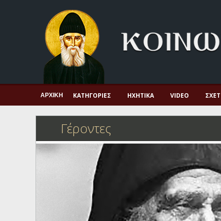
Αρχική
Πνευματική ζωή
Μαρτυρία και διδαχή
Λατρεία και προσευχή
Πατερικό ανθολόγιο
ΚΑΤΗΓΟΡΊΕΣ
ΗΧΗΤΙΚΆ
VIDEO
ΣΧΕΤ
ΑΡΧΙΚΉ
Αγιολόγιο – Εορτολόγιο
Γέροντες
Γέροντες
Η πίστη στην εποχή μας
Ορθόδοξη οικογένεια
Ορθόδοξο προσκυνητάριο
Σκέψεις-προβληματισμοί