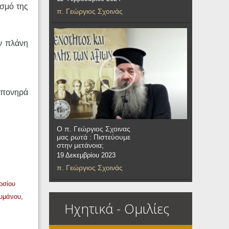
ασμό της
π. Γεώργιος Σχοινάς
ην πλάνη
α πονηρά
Ο π. Γεώργιος Σχοινας
μας ρωτά : Πιστεύουμε
στην μετάνοια;
19 Δεκεμβρίου 2023
π. Γεώργιος Σχοινάς
οσίου
ουμάνου,
Ηχητικά - Ομιλίες