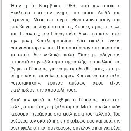
Ήταν η 1η Νοεμβρίου 1986, κατά την οποία η
Εκκλησία τιμά την μνήμη του οσίου Δαβίδ του
Γέροντος. Μέσα στο υγρό φθινοπωρινό απόγευμα
κατέβαινα με λαχτάρα από τις Καρυές προς το κελλί
του Γέροντος, την Παναγούδα. Λίγο πιο κάτω από
την μονή Κουτλουμουσίου, δύο σκυλιά έγιναν
«συνοδοιπόροι» μου. Προπορεύονταν στο μονοπάτι,
το οποίο δεν γνώριζα καλά. Όταν με οδήγησαν
μπροστά στην εξώπορτα της αυλής του κελλιού και
βγήκε ο Γέροντας για να με υποδεχθεί, τους είπε με
νόημα «άντε, πηγαίνετε τώρα». Και εκείνα, σαν καλοί
«υποτακτικοί», έφυγαν αμέσως, αφού είχαν
εκπληρώσει την αποστολή τους.
Αυτή την φορά με δέχθηκε ο Γέροντας μέσα στο
κελλί, όπου έκαιγε η ξυλόσομπα. Μετά το «κλασικό»
κέρασμα, περάσαμε στο εκκλησάκι του κελλιού. Του
ανέφερα τον σκοπό της επισκέψεώς μου και μετά την
ανεπιφύλακτη και συγχρόνως συγκλονιστική για μένα