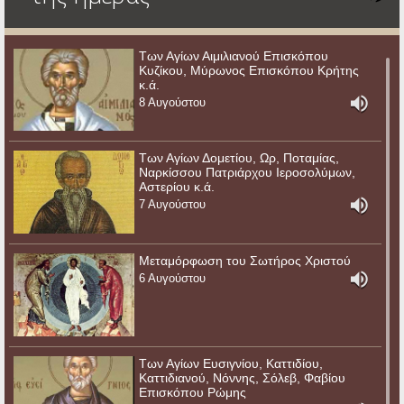
Των Αγίων Αιμιλιανού Επισκόπου
Κυζίκου, Μύρωνος Επισκόπου Κρήτης
κ.ά.
8 Αυγούστου
Των Αγίων Δομετίου, Ωρ, Ποταμίας,
Ναρκίσσου Πατριάρχου Ιεροσολύμων,
Αστερίου κ.ά.
7 Αυγούστου
Μεταμόρφωση του Σωτήρος Χριστού
6 Αυγούστου
Των Αγίων Ευσιγνίου, Καττιδίου,
Καττιδιανού, Νόννης, Σόλεβ, Φαβίου
Επισκόπου Ρώμης