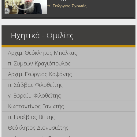
π. Γεώργιος Σχοινάς
Ηχητικά - Ομιλίες
Αρχιμ. Θεόκλητος Μπόλκας
π. Συμεών Κραγιόπουλος
Αρχιμ. Γεώργιος Καψάνης
π. Σάββας Φιλοθεΐτης
γ. Εφραίμ Φιλοθεΐτης
Κωσταντίνος Γανωτής
π. Ευσέβιος Βίττης
Θεόκλητος Διονυσιάτης