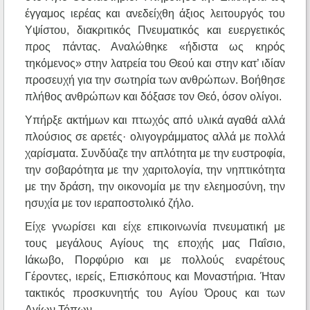
έγγαμος ιερέας και ανεδείχθη άξιος λειτουργός του
Υψίστου, διακριτικός Πνευματικός και ευεργετικός
προς πάντας. Αναλώθηκε «ήδιστα ως κηρός
τηκόμενος» στην λατρεία του Θεού και στην κατ’ ιδίαν
προσευχή για την σωτηρία των ανθρώπων. Βοήθησε
πλήθος ανθρώπων και δόξασε τον Θεό, όσον ολίγοι.
Υπήρξε ακτήμων και πτωχός από υλικά αγαθά αλλά
πλούσιος σε αρετές· ολιγογράμματος αλλά με πολλά
χαρίσματα. Συνδύαζε την απλότητα με την ευστροφία,
την σοβαρότητα με την χαριτολογία, την νηπτικότητα
με την δράση, την οικονομία με την ελεημοσύνη, την
ησυχία με τον ιεραποστολικό ζήλο.
Είχε γνωρίσει και είχε επικοινωνία πνευματική με
τους μεγάλους Αγίους της εποχής μας Παΐσιο,
Ιάκωβο, Πορφύριο και με πολλούς εναρέτους
Γέροντες, ιερείς, Επισκόπους και Μοναστήρια. Ήταν
τακτικός προσκυνητής του Αγίου Όρους και των
Αγίων Τόπων.