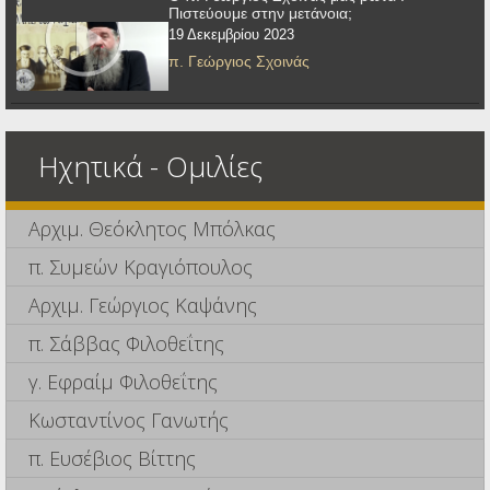
Πιστεύουμε στην μετάνοια;
19 Δεκεμβρίου 2023
π. Γεώργιος Σχοινάς
Ηχητικά - Ομιλίες
Αρχιμ. Θεόκλητος Μπόλκας
π. Συμεών Κραγιόπουλος
Αρχιμ. Γεώργιος Καψάνης
π. Σάββας Φιλοθεΐτης
γ. Εφραίμ Φιλοθεΐτης
Κωσταντίνος Γανωτής
π. Ευσέβιος Βίττης