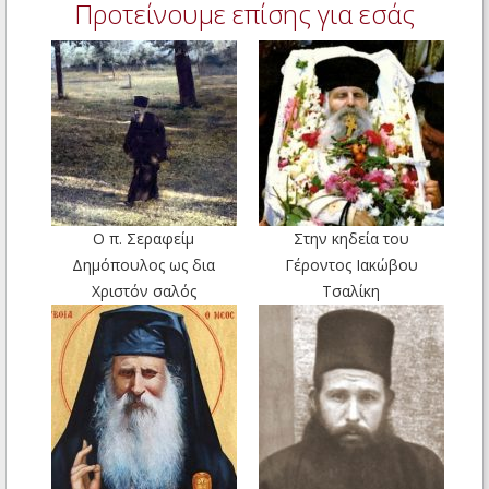
Προτείνουμε επίσης για εσάς
Ο π. Σεραφείμ
Στην κηδεία του
Δημόπουλος ως δια
Γέροντος Ιακώβου
Χριστόν σαλός
Τσαλίκη