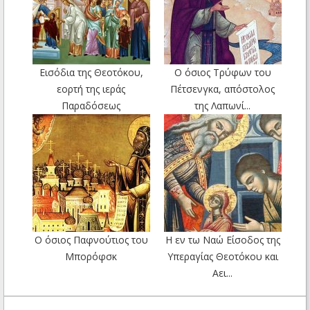
Εισόδια της Θεοτόκου,
Ο όσιος Τρύφων του
εορτή της ιεράς
Πέτσενγκα, απόστολος
Παραδόσεως
της Λαπωνί...
Ο όσιος Παφνούτιος του
Η εν τω Ναώ Είσοδος της
Μπορόφσκ
Υπεραγίας Θεοτόκου και
Αει...