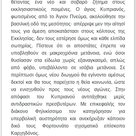
θέτοντας ένα νέο και σοβαρό ζήτημα στους
εκκλησιαστικούς ποιμένες. Ο άγιος Κυπριανός,
φωτισμένος από το Άγιον Πνεύμα, ακολούθησε την
βασιλική οδό της μεσότητος· απέρριψε μεν την αίτησί
τους για άμεση αποκατάστασι στους κόλπους της
Εκκλησίας, δεν τους εστέρησε όμως και κάθε ελπίδα
σωτηρίας. Πίστευε ότι οι αποστάτες έπρεπε να
υποβληθούν σε μακροχρόνια μετάνοια, ενώ όσοι
θυσίασαν στα είδωλα χωρίς εξαναγκασμό, απλώς
από φόβο, υπεβάλλοντο σε ισόβια μετάνοια. Σε
περίπτωσι όμως νέου διωγμού θα εγίνοντο αμέσως
δεκτοί και θα τους παρείχετο η θεία κοινωνία, ώστε
να ενισχυθούν προς τους νέους αγώνες. Στην
απόφασι του Κυπριανού αντιτάχθηκε μερίς
αντιδραστικών πρεσβυτέρων. Με επικεφαλής τον
διάκονο Φηλικίσσιμο τον κατηγόρησαν για
υπερβολική αυστηρότητα και ανεκήρυξαν κάποιον
δικό τους Φορτουνάτο σχισματικό επίσκοπο
Καρχηδόνος.