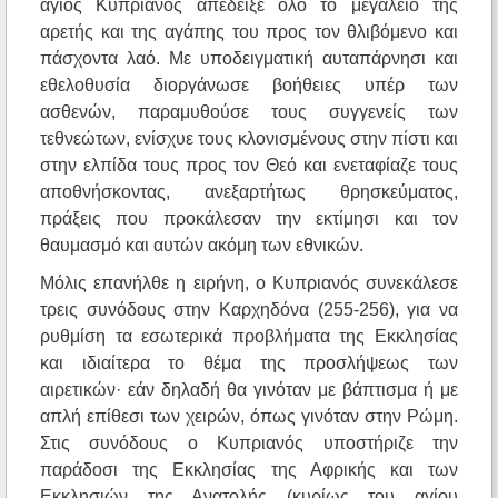
άγιος Κυπριανός απέδειξε όλο το μεγαλείο της
αρετής και της αγάπης του προς τον θλιβόμενο και
πάσχοντα λαό. Με υποδειγματική αυταπάρνησι και
εθελοθυσία διοργάνωσε βοήθειες υπέρ των
ασθενών, παραμυθούσε τους συγγενείς των
τεθνεώτων, ενίσχυε τους κλονισμένους στην πίστι και
στην ελπίδα τους προς τον Θεό και ενεταφίαζε τους
αποθνήσκοντας, ανεξαρτήτως θρησκεύματος,
πράξεις που προκάλεσαν την εκτίμησι και τον
θαυμασμό και αυτών ακόμη των εθνικών.
Μόλις επανήλθε η ειρήνη, ο Κυπριανός συνεκάλεσε
τρεις συνόδους στην Καρχηδόνα (255-256), για να
ρυθμίση τα εσωτερικά προβλήματα της Εκκλησίας
και ιδιαίτερα το θέμα της προσλήψεως των
αιρετικών· εάν δηλαδή θα γινόταν με βάπτισμα ή με
απλή επίθεσι των χειρών, όπως γινόταν στην Ρώμη.
Στις συνόδους ο Κυπριανός υποστήριζε την
παράδοσι της Εκκλησίας της Αφρικής και των
Εκκλησιών της Ανατολής (κυρίως του αγίου