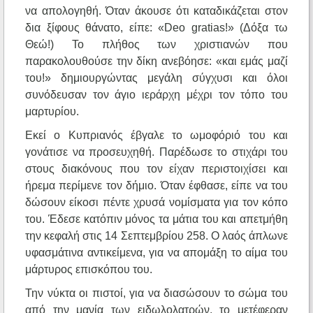
να απολογηθή. Όταν άκουσε ότι καταδικάζεται στον
δια ξίφους θάνατο, είπε: «Deo gratias!» (Δόξα τω
Θεώ!) Το πλήθος των χριστιανών που
παρακολουθούσε την δίκη ανεβόησε: «και εμάς μαζί
του!» δημιουργώντας μεγάλη σύγχυσι και όλοι
συνόδευσαν τον άγιο ιεράρχη μέχρι τον τόπο του
μαρτυρίου.
Εκεί ο Κυπριανός έβγαλε το ωμοφόριό του και
γονάτισε να προσευχηθή. Παρέδωσε το στιχάρι του
στους διακόνους που τον είχαν περιστοιχίσει και
ήρεμα περίμενε τον δήμιο. Όταν έφθασε, είπε να του
δώσουν είκοσι πέντε χρυσά νομίσματα για τον κόπο
του. Έδεσε κατόπιν μόνος τα μάτια του και απετμήθη
την κεφαλή στις 14 Σεπτεμβρίου 258. Ο λαός άπλωνε
υφασμάτινα αντικείμενα, για να απομάξη το αίμα του
μάρτυρος επισκόπου του.
Την νύκτα οι πιστοί, για να διασώσουν το σώμα του
από την μανία των ειδωλολατρών, το μετέφεραν