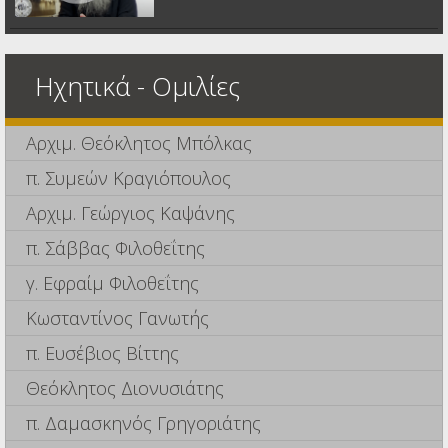
Ηχητικά - Ομιλίες
Αρχιμ. Θεόκλητος Μπόλκας
π. Συμεών Κραγιόπουλος
Αρχιμ. Γεώργιος Καψάνης
π. Σάββας Φιλοθεΐτης
γ. Εφραίμ Φιλοθεΐτης
Κωσταντίνος Γανωτής
π. Ευσέβιος Βίττης
Θεόκλητος Διονυσιάτης
π. Δαμασκηνός Γρηγοριάτης