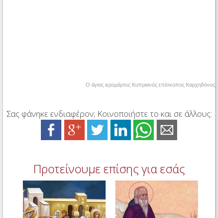
Ο άγιος ιερομάρτυς Κυπριανός επίσκοπος Καρχηδόνος
Σας φάνηκε ενδιαφέρον; Κοινοποιήστε το και σε άλλους:
Προτείνουμε επίσης για εσάς