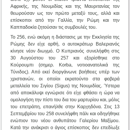
Αφρικής, της Νουμιδίας και της Μαυριτανίας τον
θεωρούσαν ως τον πρώτο μεταξύ τους, αλλά και
επίσκοποι από την Γαλλία, την Ρώμη και την
Καππαδοκία ζητούσαν τις συμβουλές του.
Το 256, ενώ ακόμη η διάστασις με την Εκκλησία της
Ρώμης δεν είχε αρθή, ο αυτοκράτωρ Βαλεριανός
κίνησε νέον διωγμό. Ο Κυπριανός συνελήφθη στις
30 Αυγούστου του 257 και εξορίσθηκε στο
Κούρουμπι (σημερ. Korba, νοτιοανατολικά της
Τύνιδος). Από εκεί διοργάνωνε βοήθειες υπέρ των
χριστιανών, οι οποίοι εκρατούντο στα φοβερά
μεταλλεία του Σιγίου (Sigus) της Νουμιδίας. Ύστερα
από αποκάλυψι εγνώρισε ότι είχε φθάσει η ώρα να
ομολογήση την πίστι του δια του μαρτυρίου και, μόλις
του επετράπη, επανήλθε στην Καρχηδόνα. Στις 13
Σεπτεμβρίου του 258 συνελήφθη πάλι και οδηγήθηκε
ενώπιον του νέου ανθυπάτου Γαλερίου Μαξίμου.
Κατά την ανάκρισι ο άγιος επίσκοπος δεν επεδίωξε