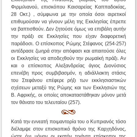
Φιρμιλιανού, επισκόπου Καισαρείας Καππαδοκίας,
28 Οκτ.) , σύμφωνα με την οποία όσοι αιρετικοί
επιθυμούσαν να γίνουν μέλη της Εκκλησίας έπρεπε
να βαπτισθούν. Δεν ζητούσε όμως να επιβάλη αυτήν
την πράξι σε Εκκλησίες που είχαν διαφορετική
παράδοσι. Ο επίσκοπος Ρώμης Στέφανος (254-257)
αντέδρασε ζωηρά στην απόφασι και απαιτούσε όλες
οι Εκκλησίες να αποδεχθούν την ρωμαϊκή πράξι. Αν
και ο επίσκοπος Αλεξανδρείας άγιος Διονύσιος
επενέβη προς συμβιβασμόν, η αδιάλλακτη στάσις
του Στεφάνου επέφερε ρήξι των εκκλησιαστικών
σχέσεων μεταξύ της Ρώμης και των Εκκλησιών της
Β. Αφρικής, οι οποίες αποκαταστάθηκαν μόνον μετά
τον θάνατο του τελευταίου (257).
Κατά την εννεατή ποιμαντορία του ο Κυπριανός τόσο
διέλαμψε στον επισκοπικό θρόνο της Καρχηδόνος,
ώστε όχι μόνον οι εκατόν τριάντα επίσκοποι της