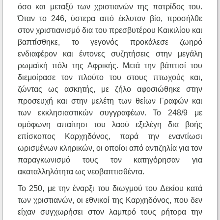
όσο και μεταξύ των χριστιανών της πατρίδος του.
Όταν το 246, ύστερα από έκλυτον βίο, προσήλθε
στον χριστιανισμό δια του πρεσβυτέρου Καικιλίου και
βαπτίσθηκε, το γεγονός προκάλεσε ζωηρό
ενδιαφέρον και έντονες συζητήσεις στην μεγάλη
ρωμαϊκή πόλι της Αφρικής. Μετά την βάπτισί του
διεμοίρασε τον πλούτο του στους πτωχούς και,
ζώντας ως ασκητής, με ζήλο αφοσιώθηκε στην
προσευχή και στην μελέτη των θείων Γραφών και
των εκκλησιαστικών συγγραφέων. Το 248/9 με
ομόφωνη απαίτησι του λαού εξελέγη δια βοής
επίσκοπος Καρχηδόνος, παρά την εναντίωσι
ωρισμένων κληρικών, οι οποίοι από αντιζηλία για τον
παραγκωνισμό τους τον κατηγόρησαν για
ακαταλληλότητα ως νεοβαπτισθέντα.
Το 250, με την έναρξι του διωγμού του Δεκίου κατά
των χριστιανών, οι εθνικοί της Καρχηδόνος, που δεν
είχαν συγχωρήσει στον λαμπρό τους ρήτορα την