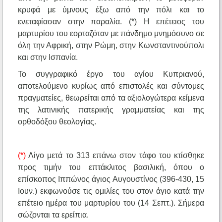
κρυφά με ύμνους έξω από την πόλι και το
ενεταφίασαν στην παραλία. (*) Η επέτειος του
μαρτυρίου του εορταζόταν με πάνδημο μνημόσυνο σε
όλη την Αφρική, στην Ρώμη, στην Κωνσταντινούπολι
και στην Ισπανία.
Το συγγραφικό έργο του αγίου Κυπριανού,
αποτελούμενο κυρίως από επιστολές και σύντομες
πραγματείες, θεωρείται από τα αξιολογώτερα κείμενα
της λατινικής πατερικής γραμματείας και της
ορθοδόξου θεολογίας.
(*)
Λίγο μετά το 313 επάνω στον τάφο του κτίσθηκε
προς τιμήν του επτάκλιτος βασιλική, όπου ο
επίσκοπος Ιππώνος άγιος Αυγουστίνος (396-430, 15
Ιουν.) εκφωνούσε τις ομιλίες του στον άγιο κατά την
επέτειο ημέρα του μαρτυρίου του (14 Σεπτ.). Σήμερα
σώζονται τα ερείπια.