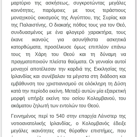
μαρτύριο της ασκήσεως, συγκροτώντας μεγάλες
κοινότητες, παρόμοιες με τους τεράστιους
μοναχικούς οικισμούς της Αιγύπτου, της Συρίας και
της Παλαιστίνης. Ο διακαής πόθος τους για τον Θεό,
συνδυασμένος με ένα φλογερό χαρακτήρα, τους
έκανε ικανούς για ασυνήθιστα ασκητικά
κατορθώματα, προσέλκυσε όμως επιπλέον επάνω
τους τη Χάρη του Θεού και τη δύναμη να
πραγματοποιούν πλείστα θαύματα. Οι γενναίοι αυτοί
μοναχοί αποτέλεσαν την καρδιά της Εκκλησίας της
Ιρλανδίας και συνέβαλαν τα μέγιστα στη διάδοση και
εμβάθυνση του χριστιανισμού σε ολόκληρη τη Δύση
κατά την περίοδο εκείνη. Μεταξύ αυτών μία εξαιρετική
μορφή υπήρξε εκείνη του οσίου Κολομβανού, του
ακάματου ζηλωτή των εντολών του Θεού.
Γεννημένος περί το 540 στην επαρχία Λέινστερ της
νοτιοανατολικής Ιρλανδίας, ο Κολομβανός έδειξε
μεγάλες ικανότητες στις θύραθεν επιστήμες, που