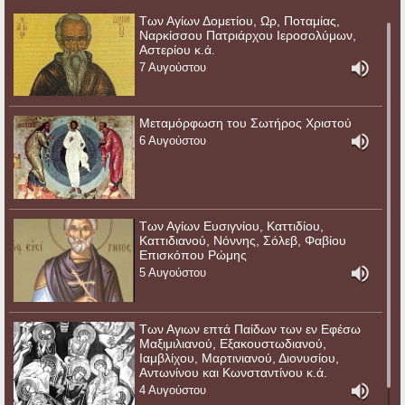
Των Αγίων Δομετίου, Ωρ, Ποταμίας,
Ναρκίσσου Πατριάρχου Ιεροσολύμων,
Αστερίου κ.ά.
7 Αυγούστου
Μεταμόρφωση του Σωτήρος Χριστού
6 Αυγούστου
Των Αγίων Ευσιγνίου, Καττιδίου,
Καττιδιανού, Νόννης, Σόλεβ, Φαβίου
Επισκόπου Ρώμης
5 Αυγούστου
Των Αγιων επτά Παίδων των εν Εφέσω
Μαξιμιλιανού, Εξακουστωδιανού,
Ιαμβλίχου, Μαρτινιανού, Διονυσίου,
Αντωνίνου και Κωνσταντίνου κ.ά.
4 Αυγούστου