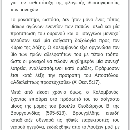
για την καθυπόταξη της φλογερής ιδιοσυγκρασίας
των μοναχών.
Το μοναστήρι, ωστόσο, δεν ήταν μόνο ένας τόπος
βίαιων αγώνων εναντίον των παθών, αλλά και μία
προτύπωση του ουρανού και οι ισάγγελοι μοναχοί
τελούσαν εκεί μία ασίγαστη δοξολογία προς τον
Κύριο της Δόξης. Ο Κολομβανός είχε οργανώσει τον
βίο των τριών αδελφοτήτων του με τέτοιο τρόπο,
ώστε οι μοναχοί να τελούν νυχθημερόν μία συνεχή
λατρεία, εναλλασσόμενοι κατά ομάδες. Εφάρμοσαν
έτσι κατά λέξη την προτροπή του Αποστόλου:
«Αδιαλείπτως προσεύχεσθε» (Α’ Θεσ. 5:17).
Μετά από είκοσι χρόνια όμως, ο Κολομβανός,
έχοντας επισύρει στο πρόσωπό του το ασίγαστο
μίσος της μάμης του βασιλέα Θεοδώριχου Β’ της
Βουργουνδίας (595-613), Βρουγχίλδης, επειδή
καταδίκαζε σθεναρά τις ηθικές παρεκτροπές του
νεαρού ηγεμόνα, εκδιώχθηκε από το Λουξέιγ μαζί με