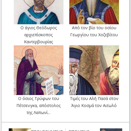
Ο άγιος Θεόδωρος
Από τον βίο του οσίου
αρχιεπίσκοπος
Γεωργίου του Χοζεβίτου
Καντερβουρίας
Ο όσιος Τρύφων του
Τιμές του Αλή Πασά στον
Πέτσενγκα, απόστολος
Άγιο Κοσμά τον Αιτωλό
της Λαπωνί...