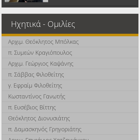
Ηχητικά - Ομιλίες
Αρχιμ. Θεόκλητος Μπόλκας
π. Συμεών Κραγιόπουλος
Αρχιμ. Γεώργιος Καψάνης
π. Σάββας Φιλοθεΐτης
γ. Εφραίμ Φιλοθεΐτης
Κωσταντίνος Γανωτής
π. Ευσέβιος Βίττης
Θεόκλητος Διονυσιάτης
π. Δαμασκηνός Γρηγοριάτης