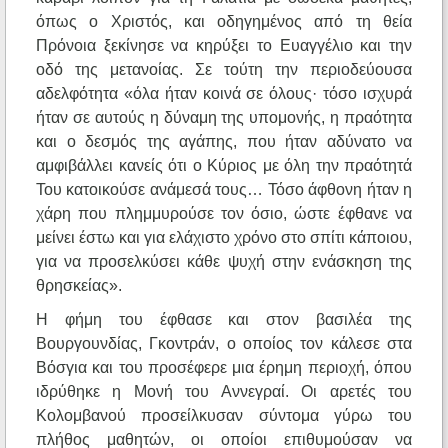
όπως ο Χριστός, και οδηγημένος από τη θεία
Πρόνοια ξεκίνησε να κηρύξει το Ευαγγέλιο και την
οδό της μετανοίας. Σε τούτη την περιοδεύουσα
αδελφότητα «όλα ήταν κοινά σε όλους· τόσο ισχυρά
ήταν σε αυτούς η δύναμη της υπομονής, η πραότητα
και ο δεσμός της αγάπης, που ήταν αδύνατο να
αμφιβάλλει κανείς ότι ο Κύριος με όλη την πραότητά
Του κατοικούσε ανάμεσά τους… Τόσο άφθονη ήταν η
χάρη που πλημμυρούσε τον όσιο, ώστε έφθανε να
μείνει έστω και για ελάχιστο χρόνο στο σπίτι κάποιου,
για να προσελκύσει κάθε ψυχή στην ενάσκηση της
θρησκείας».
Η φήμη του έφθασε και στον βασιλέα της
Βουργουνδίας, Γκοντράν, ο οποίος τον κάλεσε στα
Βόσγια και του προσέφερε μια έρημη περιοχή, όπου
ιδρύθηκε η Μονή του Αννεγραί. Οι αρετές του
Κολομβανού προσείλκυσαν σύντομα γύρω του
πλήθος μαθητών, οι οποίοι επιθυμούσαν να