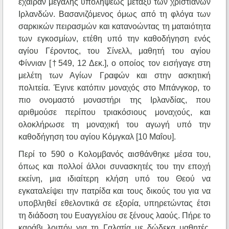
έχαιραν μεγάλης υπολήψεως μεταξύ των χριστιανών
Ιρλανδών. Βασανιζόμενος όμως από τη φλόγα των
σαρκικών πειρασμών και κατανοώντας τη ματαιότητα
των εγκοσμίων, ετέθη υπό την καθοδήγηση ενός
αγίου Γέροντος, του Σίνελλ, μαθητή του αγίου
Φίννιαν [†549, 12 Δεκ.], ο οποίος τον εισήγαγε στη
μελέτη των Αγίων Γραφών και στην ασκητική
πολιτεία. Έγινε κατόπιν μοναχός στο Μπάνγκορ, το
πιο ονομαστό μοναστήρι της Ιρλανδίας, που
αριθμούσε περίπου τριακόσιους μοναχούς, και
ολοκλήρωσε τη μοναχική του αγωγή υπό την
καθοδήγηση του αγίου Κόμγκαλ [10 Μαΐου].
Περί το 590 ο Κολομβανός αισθάνθηκε μέσα του,
όπως και πολλοί άλλοι συνασκητές του την εποχή
εκείνη, μια ιδιαίτερη κλήση υπό του Θεού να
εγκαταλείψει την πατρίδα και τους δικούς του για να
υποβληθεί εθελοντικά σε εξορία, υπηρετώντας έτσι
τη διάδοση του Ευαγγελίου σε ξένους λαούς. Πήρε το
καράβι λοιπόν για τη Γαλατία με δώδεκα μαθητές,