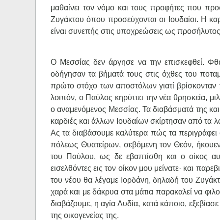
μαθαίνει τον νόμο και τους προφήτες που προ
Ζυγάκτου όπου προσεύχονται οι Ιουδαίοι. Η καρ
είναι συνεπής στις υποχρεώσεις ως προσήλυτος 
Ο Μεσσίας δεν άργησε να την επισκεφθεί. Φθ
οδήγησαν τα βήματά τους στις όχθες του ποταμ
πρώτο στόχο των αποστόλων γιατί βρίσκονταν π
λοιπόν, ο Παύλος κηρύττει την νέα θρησκεία, μι
ο αναμενόμενος Μεσσίας. Τα διαβάσματά της και
καρδιές και άλλων Ιουδαίων σκίρτησαν από τα λό
Ας τα διαβάσουμε καλύτερα πώς τα περιγράφει 
πόλεως Θυατείρων, σεβόμενη τον Θεόν, ήκουεν,
του Παύλου, ως δε εβαπτίσθη και ο οίκος αυτ
εισελθόντες εις τον οίκον μου μείνατε· και παρε
του νέου θα λέγαμε Ιορδάνη, δηλαδή του Ζυγάκτ
χαρά και με δάκρυα στα μάτια παρακαλεί να φιλ
διαβάζουμε, η αγία Λυδία, κατά κάποιο, εξεβίασ
της οικογενείας της.