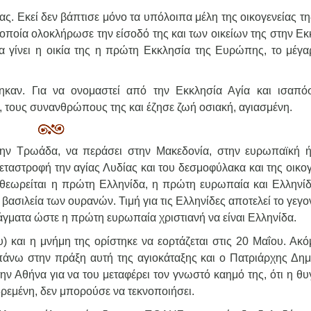
ίας. Εκεί δεν βάπτισε μόνο τα υπόλοιπα μέλη της οικογενείας τ
η οποία ολοκλήρωσε την είσοδό της και των οικείων της στην Ε
α γίνει η οικία της η πρώτη Εκκλησία της Ευρώπης, το μέγα
θηκαν. Για να ονομαστεί από την Εκκλησία Αγία και ισαπό
α, τους συνανθρώπους της και έζησε ζωή οσιακή, αγιασμένη.
ν Τρωάδα, να περάσει στην Μακεδονία, στην ευρωπαϊκή ή
εταστροφή την αγίας Λυδίας και του δεσμοφύλακα και της οικο
α θεωρείται η πρώτη Ελληνίδα, η πρώτη ευρωπαία και Ελληνί
βασιλεία των ουρανών. Τιμή για τις Ελληνίδες αποτελεί το γεγο
άγματα ώστε η πρώτη ευρωπαία χριστιανή να είναι Ελληνίδα.
 και η μνήμη της ορίστηκε να εορτάζεται στις 20 Μαΐου. Ακό
πάνω στην πράξη αυτή της αγιοκάταξης και ο Πατριάρχης Δημ
ν Αθήνα για να του μεταφέρει τον γνωστό καημό της, ότι η θυ
νδρεμένη, δεν μπορούσε να τεκνοποιήσει.