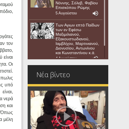
Νόννης, Σόλεβ, Φαβίου
οταμού
Επισκόπου Ρώμης
πόδιο,
5 Αυγούστου
Των Αγιων επτά Παίδων
των εν Εφέσω
Μαξιμιλιανού,
ργάτες
Εξακουστωδιανού,
αν τον
Ιαμβλίχου, Μαρτινιανού,
Διονυσίου, Αντωνίνου
ββατο,
και Κωνσταντίνου κ.ά.
ύ είναι
4 Αυγούστου
τα. Οι
τιστεί.
Νέα βίντεο
όπωλις
ις υπό
είναι,
τα νερά
ση και
. Όπως
πα μέλη