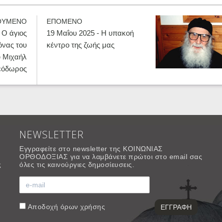
ΟΥΜΕΝΟ
ΕΠΟΜΕΝΟ
 Ο άγιος
19 Μαΐου 2025 - Η υπακοή
όνας του
κέντρο της ζωής μας
υ Μιχαήλ
εόδωρος
NEWSLETTER
Εγγραφείτε στο newsletter της ΚΟΙΝΩΝΙΑΣ
ΟΡΘΟΔΟΞΙΑΣ για να λαμβάνετε πρώτοι στο email σας
ς
όλες τις καινούργιες δημοσίευσεις.
Αποδοχή
όρων χρήσης