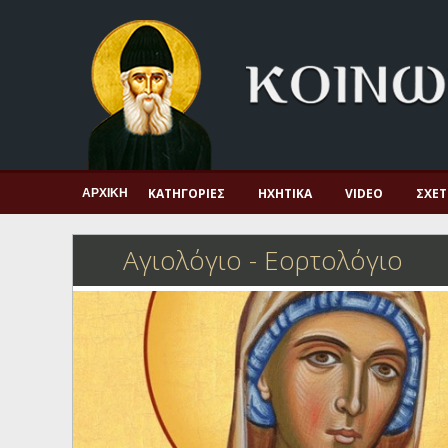
Αρχική
Πνευματική ζωή
Μαρτυρία και διδαχή
Λατρεία και προσευχή
Πατερικό ανθολόγιο
ΚΑΤΗΓΟΡΊΕΣ
ΗΧΗΤΙΚΆ
VIDEO
ΣΧΕΤ
ΑΡΧΙΚΉ
Αγιολόγιο – Εορτολόγιο
Αγιολόγιο - Εορτολόγιο
Γέροντες
Η πίστη στην εποχή μας
Ορθόδοξη οικογένεια
Ορθόδοξο προσκυνητάριο
Σκέψεις-προβληματισμοί