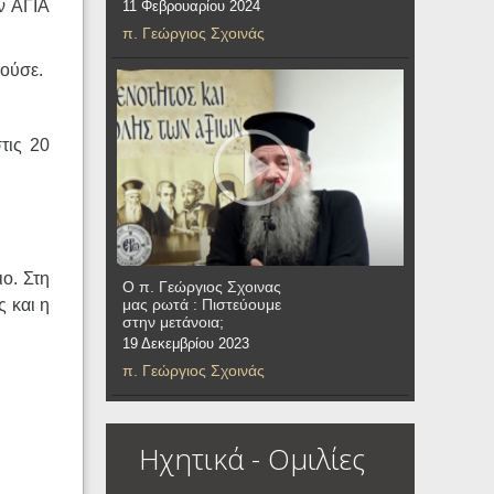
ν ΑΓΙΑ
11 Φεβρουαρίου 2024
π. Γεώργιος Σχοινάς
ρούσε.
τις 20
ιο. Στη
Ο π. Γεώργιος Σχοινας
μας ρωτά : Πιστεύουμε
ς και η
στην μετάνοια;
19 Δεκεμβρίου 2023
π. Γεώργιος Σχοινάς
Ηχητικά - Ομιλίες