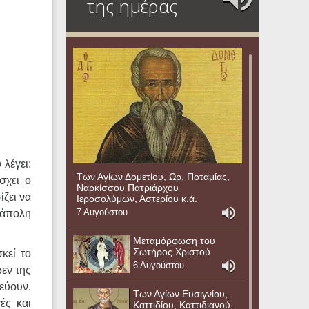
της ημέρας
λέγει:
Των Αγίων Δομετίου, Ωρ, Ποταμίας,
σχει ο
Ναρκίσσου Πατριάρχου
ζει να
Ιεροσολύμων, Αστερίου κ.ά.
7 Αυγούστου
εάπολη
Μεταμόρφωση του
Σωτήρος Χριστού
κεί το
6 Αυγούστου
εν της
εύουν.
Των Αγίων Ευσιγνίου,
ές και
Καττιδίου, Καττιδιανού,