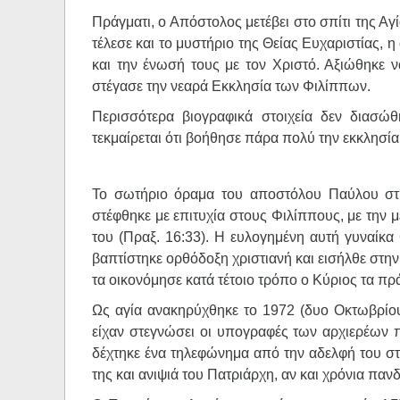
Πράγματι, ο Απόστολος μετέβει στο σπίτι της Αγ
τέλεσε και το μυστήριο της Θείας Ευχαριστίας, 
και την ένωσή τους με τον Χριστό. Αξιώθηκε ν
στέγασε την νεαρά Εκκλησία των Φιλίππων.
Περισσότερα βιογραφικά στοιχεία δεν διασώ
τεκμαίρεται ότι βοήθησε πάρα πολύ την εκκλησί
Το σωτήριο όραμα του αποστόλου Παύλου στη
στέφθηκε με επιτυχία στους Φιλίππους, με την μ
του (Πραξ. 16:33). Η ευλογημένη αυτή γυναίκ
βαπτίστηκε ορθόδοξη χριστιανή και εισήλθε στην 
τα οικονόμησε κατά τέτοιο τρόπο ο Κύριος τα πρ
Ως αγία ανακηρύχθηκε το 1972 (δυο Οκτωβρίου)
είχαν στεγνώσει οι υπογραφές των αρχιερέων 
δέχτηκε ένα τηλεφώνημα από την αδελφή του στη
της και ανιψιά του Πατριάρχη, αν και χρόνια πα