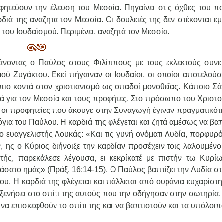
φητεύουν την έλευση του Μεσσία. Πηγαίνει στις όχθες του π
διά της αναζητά τον Μεσσία. Οι δουλειές της δεν στέκονται εμ
του Ιουδαϊσμού. Περιμένει, αναζητά τον Μεσσία.
άνοντας ο Παύλος στους Φιλίππους με τους εκλεκτούς συνε
ού Ζυγάκτου. Εκεί πήγαιναν οι Ιουδαίοι, οι οποίοι αποτελούσ
ιο κοντά στον χριστιανισμό ως οπαδοί μονοθεΐας. Κάποιο Σά
λά για τον Μεσσία και τους προφήτες. Στο πρόσωπο του Χριστο
 οι προφητείες που άκουγε στην Συναγωγή έγιναν πραγματικότη
για του Παύλου. Η καρδιά της φλέγεται και ζητά αμέσως να βαπ
ο ευαγγελιστής Λουκάς: «Και τις γυνή ονόματι Λυδία, πορφυρ
 ης ο Κύριος διήνοιξε την καρδίαν προσέχειν τοις λαλουμένο
ής, παρεκάλεσε λέγουσα, ει κεκρίκατέ με πιστήν τω Κυρίω 
βιάσατο ημάς» (Πράξ. 16:14-15). Ο Παύλος βαπτίζει την Λυδία σ
ου. Η καρδιά της φλέγεται και πάλλεται από ουράνια ευχαρίστη
οξενήσει στο σπίτι της αυτούς που την οδήγησαν στην σωτηρία
ε να επισκεφθούν το σπίτι της και να βαπτιστούν και τα υπόλοι