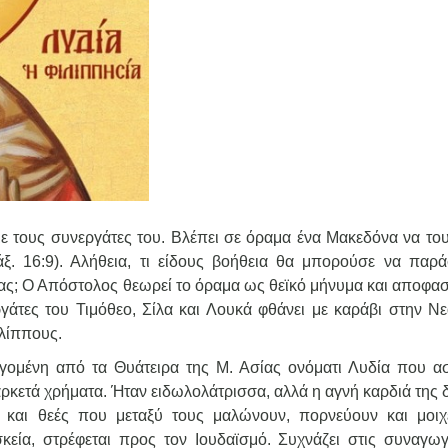
τους συνεργάτες του. Βλέπει σε όραμα ένα Μακεδόνα να του 
ξ. 16:9). Αλήθεια, τι είδους βοήθεια θα μπορούσε να παρά
ς; Ο Απόστολος θεωρεί το όραμα ως θεϊκό μήνυμα και αποφασί
γάτες του Τιμόθεο, Σίλα και Λουκά φθάνει με καράβι στην Ν
ιλίππους.
γομένη από τα Θυάτειρα της Μ. Ασίας ονόματι Λυδία που ασ
ρκετά χρήματα. Ήταν ειδωλολάτρισσα, αλλά η αγνή καρδιά της δ
ς και θεές που μεταξύ τους μαλώνουν, πορνεύουν και μοιχ
κεία, στρέφεται προς τον Ιουδαϊσμό. Συχνάζει στις συναγωγ