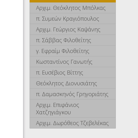
Αρχιμ. Θεόκλητος Μπόλκας
π. Συμεών Κραγιόπουλος
Αρχιμ. Γεώργιος Καψάνης
π. Σάββας Φιλοθεΐτης
γ. Εφραίμ Φιλοθεΐτης
Κωσταντίνος Γανωτής
π. Ευσέβιος Βίττης
Θεόκλητος Διονυσιάτης
π. Δαμασκηνός Γρηγοριάτης
Αρχιμ. Επιφάνιος
Χατζηγιάγκου
Αρχιμ. Δωρόθεος Τζεβελέκας