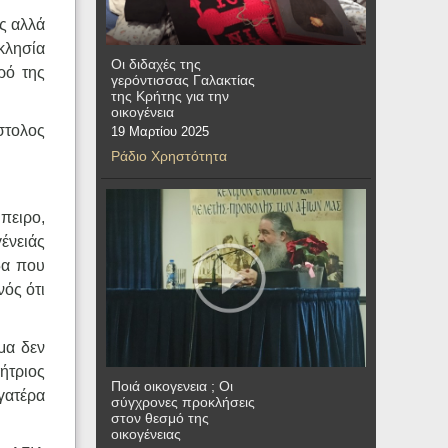
ης αλλά
κκλησία
Οι διδαχές της
ρό της
γερόντισσας Γαλακτίας
της Κρήτης για την
οικογένεια
στολος
19 Μαρτίου 2025
Ράδιο Χρηστότητα
πειρο,
γένειάς
δα που
νός ότι
μα δεν
ήτριος
Ποιά οικογενεια ; Οι
γατέρα
σύγχρονες προκλήσεις
στον θεσμό της
οικογένειας