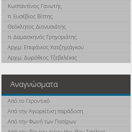
Κωσταντίνος Γανωτής
π. Ευσέβιος Βίττης
Θεόκλητος Διονυσιάτης
π. Δαμασκηνός Γρηγοριάτης
Αρχιμ. Επιφάνιος Χατζηγιάγκου
Αρχιμ. Δωρόθεος Τζεβελέκας
Αναγνώσματα
Από το Γεροντικό
Από την Αγιορείτικη παράδοση
Από την Φωνή των Πατέρων
Από τον βίο του Αγίου Ιάκωβου Τσαλίκη