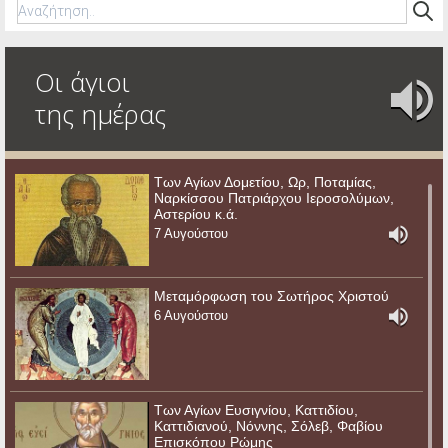
Οι άγιοι
της ημέρας
Των Αγίων Δομετίου, Ωρ, Ποταμίας,
Ναρκίσσου Πατριάρχου Ιεροσολύμων,
Αστερίου κ.ά.
7 Αυγούστου
Μεταμόρφωση του Σωτήρος Χριστού
6 Αυγούστου
Των Αγίων Ευσιγνίου, Καττιδίου,
Καττιδιανού, Νόννης, Σόλεβ, Φαβίου
Επισκόπου Ρώμης