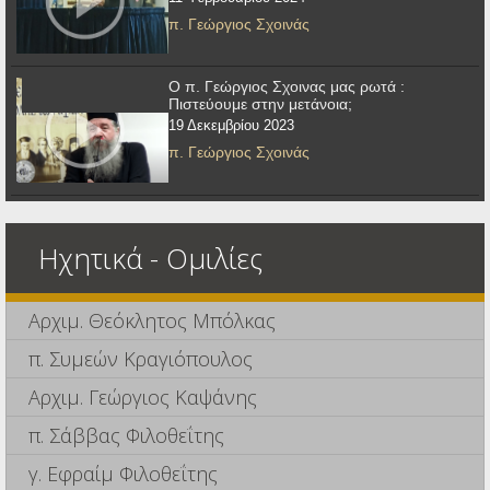
π. Γεώργιος Σχοινάς
Ο π. Γεώργιος Σχοινας μας ρωτά :
Πιστεύουμε στην μετάνοια;
19 Δεκεμβρίου 2023
π. Γεώργιος Σχοινάς
Ηχητικά - Ομιλίες
Αρχιμ. Θεόκλητος Μπόλκας
π. Συμεών Κραγιόπουλος
Αρχιμ. Γεώργιος Καψάνης
π. Σάββας Φιλοθεΐτης
γ. Εφραίμ Φιλοθεΐτης