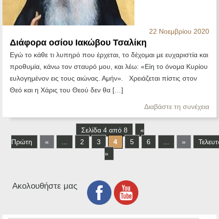
22 Νοεμβρίου 2020
Διάφορα οσίου Ιακώβου Τσαλίκη
Εγώ το κάθε τι λυπηρό που έρχεται, το δέχομαι με ευχαριστία και
προθυμία, κάνω τον σταυρό μου, και λέω: «Είη το όνομα Κυρίου
ευλογημένον εις τους αιώνας. Αμήν». Χρειάζεται πίστις στον
Θεό και η Χάρις του Θεού δεν θα […]
Διαβάστε τη συνέχεια
Σελίδα 4 από 8
«
Πρώτη
«
...
2
3
4
5
6
...
»
Τελευτ
»
Ακολουθήστε μας