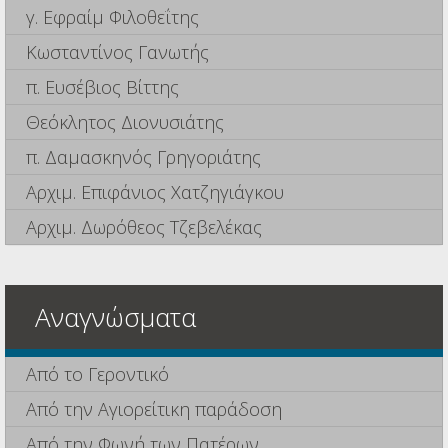
γ. Εφραίμ Φιλοθεΐτης
Κωσταντίνος Γανωτής
π. Ευσέβιος Βίττης
Θεόκλητος Διονυσιάτης
π. Δαμασκηνός Γρηγοριάτης
Αρχιμ. Επιφάνιος Χατζηγιάγκου
Αρχιμ. Δωρόθεος Τζεβελέκας
Αναγνώσματα
Από το Γεροντικό
Από την Αγιορείτικη παράδοση
Από την Φωνή των Πατέρων