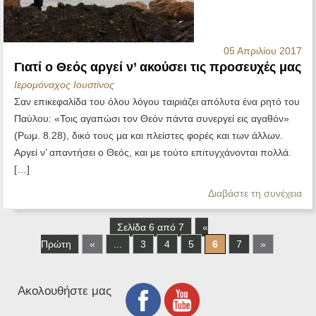
05 Απριλίου 2017
Γιατί ο Θεός αργεί ν’ ακούσει τις προσευχές μας
Ιερομόναχος Ιουστίνος
Σαν επικεφαλίδα του όλου λόγου ταιριάζει απόλυτα ένα ρητό του
Παύλου: «Τοις αγαπώσι τον Θεόν πάντα συνεργεί εις αγαθόν»
(Ρωμ. 8.28), δικό τους μα και πλείστες φορές και των άλλων.
Αργεί ν’ απαντήσει ο Θεός, και με τούτο επιτυγχάνονται πολλά.
[…]
Διαβάστε τη συνέχεια
Σελίδα 6 από 7
«
Πρώτη
«
...
3
4
5
6
7
»
Ακολουθήστε μας