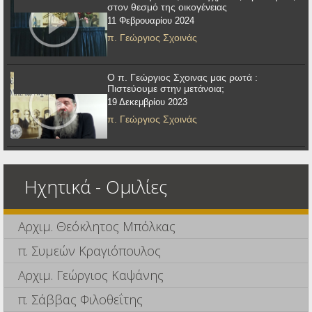
στον θεσμό της οικογένειας
11 Φεβρουαρίου 2024
π. Γεώργιος Σχοινάς
Ο π. Γεώργιος Σχοινας μας ρωτά :
Πιστεύουμε στην μετάνοια;
19 Δεκεμβρίου 2023
π. Γεώργιος Σχοινάς
Ηχητικά - Ομιλίες
Αρχιμ. Θεόκλητος Μπόλκας
π. Συμεών Κραγιόπουλος
Αρχιμ. Γεώργιος Καψάνης
π. Σάββας Φιλοθεΐτης