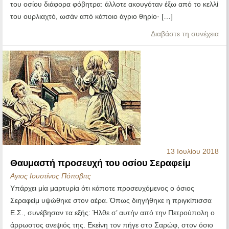
του οσίου διάφορα φόβητρα: άλλοτε ακουγόταν έξω από το κελλί
του ουρλιαχτό, ωσάν από κάποιο άγριο θηρίο· […]
Διαβάστε τη συνέχεια
13 Ιουλίου 2018
Θαυμαστή προσευχή του οσίου Σεραφείμ
Αγιος Ιουστίνος Πόποβιτς
Υπάρχει μία μαρτυρία ότι κάποτε προσευχόμενος ο όσιος
Σεραφείμ υψώθηκε στον αέρα. Όπως διηγήθηκε η πριγκίπισσα
Ε.Σ., συνέβησαν τα εξής: Ήλθε σ’ αυτήν από την Πετρούπολη ο
άρρωστος ανεψιός της. Εκείνη τον πήγε στο Σαρώφ, στον όσιο