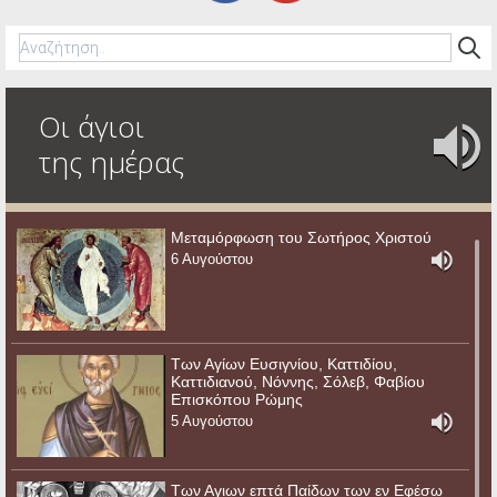
Οι άγιοι
της ημέρας
Μεταμόρφωση του Σωτήρος Χριστού
6 Αυγούστου
Των Αγίων Ευσιγνίου, Καττιδίου,
Καττιδιανού, Νόννης, Σόλεβ, Φαβίου
Επισκόπου Ρώμης
5 Αυγούστου
Των Αγιων επτά Παίδων των εν Εφέσω