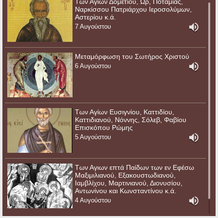
Των Αγίων Δομετίου, Ωρ, Ποταμίας,
Ναρκίσσου Πατριάρχου Ιεροσολύμων,
Αστερίου κ.ά.
7 Αυγούστου
Μεταμόρφωση του Σωτήρος Χριστού
6 Αυγούστου
Των Αγίων Ευσιγνίου, Καττιδίου,
Καττιδιανού, Νόννης, Σόλεβ, Φαβίου
Επισκόπου Ρώμης
5 Αυγούστου
Των Αγιων επτά Παίδων των εν Εφέσω
Μαξιμιλιανού, Εξακουστωδιανού,
Ιαμβλίχου, Μαρτινιανού, Διονυσίου,
Αντωνίνου και Κωνσταντίνου κ.ά.
4 Αυγούστου