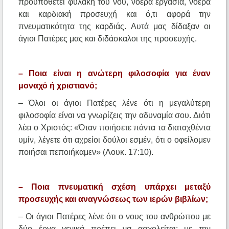
προϋποθέτει φυλακή του νου, νοερά εργασία, νοερά
και καρδιακή προσευχή και ό,τι αφορά την
πνευματικότητα της καρδιάς. Αυτά μας δίδαξαν οι
άγιοι Πατέρες μας και διδάσκαλοι της προσευχής.
– Ποια είναι η ανώτερη φιλοσοφία για έναν
μοναχό ή χριστιανό;
– Όλοι οι άγιοι Πατέρες λένε ότι η μεγαλύτερη
φιλοσοφία είναι να γνωρίζεις την αδυναμία σου. Διότι
λέει ο Χριστός: «Όταν ποιήσετε πάντα τα διαταχθέντα
υμίν, λέγετε ότι αχρείοι δούλοι εσμέν, ότι ο οφείλομεν
ποιήσαι πεποιήκαμεν» (Λουκ. 17:10).
– Ποια πνευματική σχέση υπάρχει μεταξύ
προσευχής και αναγνώσεως των ιερών βιβλίων;
– Οι άγιοι Πατέρες λένε ότι ο νους του ανθρώπου με
δύο έργα γενικά πρέπει να ασχολείται: με την