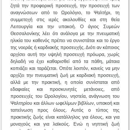
ζητά την προφορική προσευχή, την προσευχή των
αναγνώσεων από το Ωρολόγιο, το Ψαλτήρι, τη
συμμετοχή στις ιερές ακολουθίες και στη θεία
Λειτουργία και την υπακοή. Ο άγιος Συμεών
Θεσσαλονίκης λέει ότι ανάλογα με την πνευματική
ηλικία του καθενός πρέπει να συνιστάται και το έργο
της νοεράς ή καρδιακής προσευχής. Διότι αν κάποιος
αρχίσει αυτή την υψηλή προσευχή πρόωρα, χωρίς
δηλαδή να έχει καθαρισθεί από τα πάθη, μάταια
κοπιάζει και ταράζεται. Οπότε λοιπόν, κανείς να μην
αρχίζει την πνευματική ζωή με καρδιακή προσευχή,
αλλά με την πρακτική, η οποία συνίσταται από
εδαφιαίες και προσκυνητές μετάνοιες, από
προσευχές του Ωρολογίου, νηστεία, ανάγνωση του
Ψαλτηρίου και άλλων ωφελίμων βιβλίων, υπακοή και
ταπείνωση προς όλους. Αυτός ο τύπος της
πρακτικής ζωής είναι κατάλληλος για όλους, και για
μοναχούς και για λαϊκούς. Ενώ η νηπτική ζωή