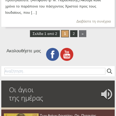
προσηλώσατε. (Αντίφωνο ιβ’ Μ. Παρασκευής) Ακούμε κάθε
χρόνο το παράπονο του πάσχοντος Χριστού προς τους
Ιουδαίους, που […]
Διαβάστε τη συνέχεια
Σελίδα 1 από 2
1
2
»
Ακολουθήστε μας
Οι άγιοι
της ημέρας
Των Αγίων Δομετίου, Ωρ, Ποταμίας,