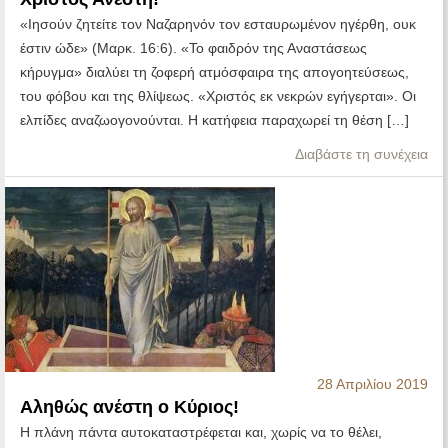
«Ιησούν ζητείτε τον Ναζαρηνόν τον εσταυρωμένον ηγέρθη, ουκ
έστιν ώδε» (Μαρκ. 16:6). «Το φαιδρόν της Αναστάσεως
κήρυγμα» διαλύει τη ζοφερή ατμόσφαιρα της απογοητεύσεως,
του φόβου και της θλίψεως. «Χριστός εκ νεκρών εγήγερται». Οι
ελπίδες αναζωογονούνται. Η κατήφεια παραχωρεί τη θέση […]
Διαβάστε τη συνέχεια
28 Απριλίου 2019
Αληθώς ανέστη ο Κύριος!
Η πλάνη πάντα αυτοκαταστρέφεται και, χωρίς να το θέλει,