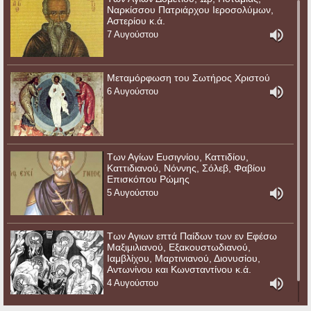
Ναρκίσσου Πατριάρχου Ιεροσολύμων,
Αστερίου κ.ά.
7 Αυγούστου
Μεταμόρφωση του Σωτήρος Χριστού
6 Αυγούστου
Των Αγίων Ευσιγνίου, Καττιδίου,
Καττιδιανού, Νόννης, Σόλεβ, Φαβίου
Επισκόπου Ρώμης
5 Αυγούστου
Των Αγιων επτά Παίδων των εν Εφέσω
Μαξιμιλιανού, Εξακουστωδιανού,
Ιαμβλίχου, Μαρτινιανού, Διονυσίου,
Αντωνίνου και Κωνσταντίνου κ.ά.
4 Αυγούστου