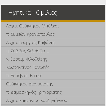
Ηχητικά - Ομιλίες
Αρχιμ. Θεόκλητος Μπόλκας
π. Συμεών Κραγιόπουλος
Αρχιμ. Γεώργιος Καψάνης
π. Σάββας Φιλοθεΐτης
γ. Εφραίμ Φιλοθεΐτης
Κωσταντίνος Γανωτής
π. Ευσέβιος Βίττης
Θεόκλητος Διονυσιάτης
π. Δαμασκηνός Γρηγοριάτης
Αρχιμ. Επιφάνιος Χατζηγιάγκου