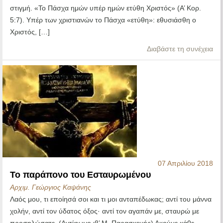
στιγμή. «Το Πάσχα ημών υπέρ ημών ετύθη Χριστός» (Α’ Κορ.
5:7). Υπέρ των χριστιανών το Πάσχα «ετύθη»: εθυσιάσθη ο
Χριστός, […]
Διαβάστε τη συνέχεια
07 Απριλίου 2018
Το παράπονο του Εσταυρωμένου
Αρχιμ. Γεώργιος Καψάνης
Λαός μου, τι εποίησά σοι και τι μοι ανταπέδωκας; αντί του μάννα
χολήν, αντί τον ύδατος όξος· αντί τον αγαπάν με, σταυρώ με