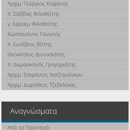
Αρχιμ. Γεώργιος Καψάνης
π. Σάββας Φιλοθεΐτης
γ. Εφραίμ Φιλοθεΐτης
Κωσταντίνος Γανωτής
π. Ευσέβιος Βίττης
Θεόκλητος Διονυσιάτης
π. Δαμασκηνός Γρηγοριάτης
Αρχιμ. Επιφάνιος Χατζηγιάγκου
Αρχιμ. Δωρόθεος Τζεβελέκας
Αναγνώσματα
Από το Γεροντικό