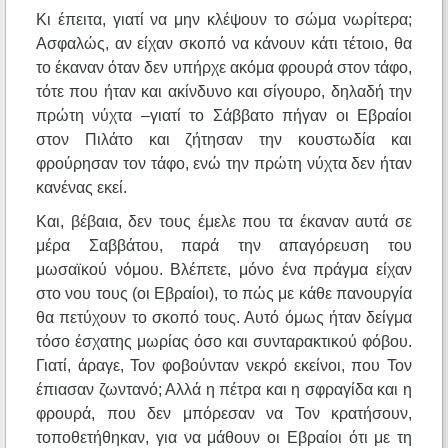
Κι έπειτα, γιατί να μην κλέψουν το σώμα νωρίτερα;
Ασφαλώς, αν είχαν σκοπό να κάνουν κάτι τέτοιο, θα
το έκαναν όταν δεν υπήρχε ακόμα φρουρά στον τάφο,
τότε που ήταν και ακίνδυνο και σίγουρο, δηλαδή την
πρώτη νύχτα –γιατί το Σάββατο πήγαν οι Εβραίοι
στον Πιλάτο και ζήτησαν την κουστωδία και
φρούρησαν τον τάφο, ενώ την πρώτη νύχτα δεν ήταν
κανένας εκεί.
Και, βέβαια, δεν τους έμελε που τα έκαναν αυτά σε
μέρα Σαββάτου, παρά την απαγόρευση του
μωσαϊκού νόμου. Βλέπετε, μόνο ένα πράγμα είχαν
στο νου τους (οι Εβραίοι), το πώς με κάθε πανουργία
θα πετύχουν το σκοπό τους. Αυτό όμως ήταν δείγμα
τόσο έσχατης μωρίας όσο και συνταρακτικού φόβου.
Γιατί, άραγε, Τον φοβούνταν νεκρό εκείνοι, που Τον
έπιασαν ζωντανό; Αλλά η πέτρα και η σφραγίδα και η
φρουρά, που δεν μπόρεσαν να Τον κρατήσουν,
τοποθετήθηκαν, για να μάθουν οι Εβραίοι ότι με τη