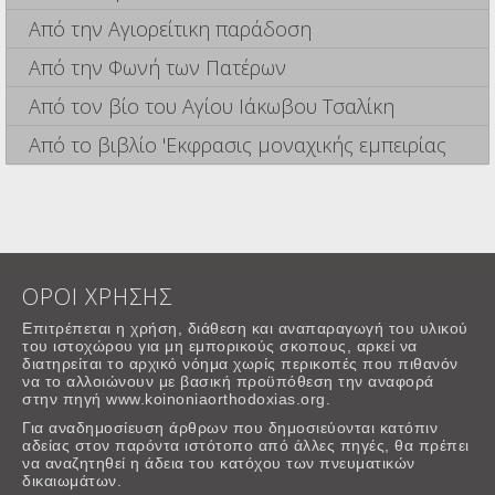
Από την Αγιορείτικη παράδοση
Από την Φωνή των Πατέρων
Από τον βίο του Αγίου Ιάκωβου Τσαλίκη
Από το βιβλίο 'Εκφρασις μοναχικής εμπειρίας
ΟΡΟΙ ΧΡΗΣΗΣ
Επιτρέπεται η χρήση, διάθεση και αναπαραγωγή του υλικού
του ιστοχώρου για μη εμπορικούς σκοπους, αρκεί να
διατηρείται το αρχικό νόημα χωρίς περικοπές που πιθανόν
να το αλλοιώνουν με βασική προϋπόθεση την αναφορά
στην πηγή www.koinoniaorthodoxias.org.
Για αναδημοσίευση άρθρων που δημοσιεύονται κατόπιν
αδείας στον παρόντα ιστότοπο από άλλες πηγές, θα πρέπει
να αναζητηθεί η άδεια του κατόχου των πνευματικών
δικαιωμάτων.