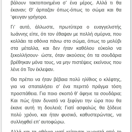
βάλουν τακτοποιημένα σ’ ένα μέρος. Αλλά τι θα
έκαναν; Θ’ άρπαζαν όπως-όπως το σώμα και θα
‘φευγαν γρήγορα.
Γι’ αυτό, άλλωστε, πρωτύτερα ο ευαγγελιστής
Ιωάννης είπε, ότι τον έθαψαν με πολλή σμύρνα, που
κολλάει τα οθόνια πάνω στο σώμα, όπως το μολύβι
στα μέταλλα, και δεν ήταν καθόλου εύκολο να
ξεκολλήσουν· ώστε, όταν ακούσεις ότι τα σουδάρια
βρέθηκαν μόνα τους, να μην πιστέψεις εκείνους που
λένε ότι Τον έκλεψαν.
Θα πρέπει να ήταν βέβαια πολύ ηλίθιος ο κλέφτης,
για να σπαταλήσει σ’ ένα περιττό πράγμα τόση
προσπάθεια. Για ποιο σκοπό θ’ άφηνε τα σουδάρια;
Και πώς ήταν δυνατό να ξεφύγει την ώρα που θα
έκανε αυτή τη δουλειά; Γιατί ασφαλώς θα ξόδευε
πολύ χρόνο, και ήταν φυσικό, καθυστερώντας, να
συλληφθεί επ’ αυτοφώρω.
Αλλά και τα οθόνια γιατί κείτονται χωριστά από το