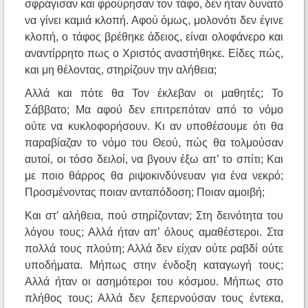
σφράγισαν και φρούρησαν τον τάφο, δεν ήταν δυνατό
να γίνει καμιά κλοπή. Αφού όμως, μολονότι δεν έγινε
κλοπή, ο τάφος βρέθηκε άδειος, είναι ολοφάνερο και
αναντίρρητο πως ο Χριστός αναστήθηκε. Είδες πώς,
και μη θέλοντας, στηρίζουν την αλήθεια;
Αλλά και πότε θα Τον έκλεβαν οι μαθητές; Το
Σάββατο; Μα αφού δεν επιτρεπόταν από το νόμο
ούτε να κυκλοφορήσουν. Κι αν υποθέσουμε ότι θα
παραβίαζαν το νόμο του Θεού, πώς θα τολμούσαν
αυτοί, οι τόσο δειλοί, να βγουν έξω απ’ το σπίτι; Και
με ποιο θάρρος θα ριψοκινδύνευαν για ένα νεκρό;
Προσμένοντας ποιαν ανταπόδοση; Ποιαν αμοιβή;
Και στ’ αλήθεια, πού στηρίζονταν; Στη δεινότητα του
λόγου τους; Αλλά ήταν απ’ όλους αμαθέστεροι. Στα
πολλά τους πλούτη; Αλλά δεν είχαν ούτε ραβδί ούτε
υποδήματα. Μήπως στην ένδοξη καταγωγή τους;
Αλλά ήταν οι ασημότεροι του κόσμου. Μήπως στο
πλήθος τους; Αλλά δεν ξεπερνούσαν τους έντεκα,