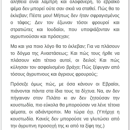
αλήθεια είναι λαμπρή και ολοφάνερη, το εβραϊκό
ψέμα δεν μπορεί ούτε σαν σκιά να σταθεί. Πώς θα το
έκλεβαν; Πέστε μου! Μήπως δεν ήταν σφραγισμένος
ο τάφος; Δεν τον έζωναν τόσοι φρουροί και
στρατιώτες και Ιουδαίοι, που υποψιάζονταν και
αγρυπνούσαν και πρόσεχαν;
Μα και για ποιο λόγο θα το έκλεβαν; Για να πλάσουν
το δόγμα της Αναστάσεως; Και πώς τους ήρθε να
πλάσουν κάτι τέτοιο αυτοί, οι δειλοί; Και πώς
κύλησαν τον ασφαλισμένο βράχο; Πώς ξέφυγαν από
τόσους άγρυπνους και άγριους φρουρούς;
Πρόσεξε όμως πώς, με όσα κάνουν οι Εβραίοι,
πιάνονται πάντα στα ίδια τους τα δίχτυα. Να, αν δεν
πήγαιναν στον Πιλάτο κι αν δεν ζητούσαν την
κουστωδία, πιο εύκολα θα μπορούσαν να λένε τέτοια
ψέματα, οι αδιάντροποι. Μα τώρα όχι. (Υπήρχε η
κουστωδία. Κανείς δεν μπορούσε να γλυτώσει από
την άγρυπνη προσοχή της κι από τα ξίφη της.)