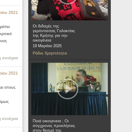
ρίου 2021
Οι διδαχές της
ρέπει
γερόντισσας Γαλακτίας
κριτικό
της Κρήτης για την
οικογένεια
ρνος
19 Μαρτίου 2025
Ράδιο Χρηστότητα
η συνέχεια
ρίου 2021
ει στους
 όμως
η συνέχεια
Ποιά οικογενεια ; Οι
σύγχρονες προκλήσεις
στον θεσμό της