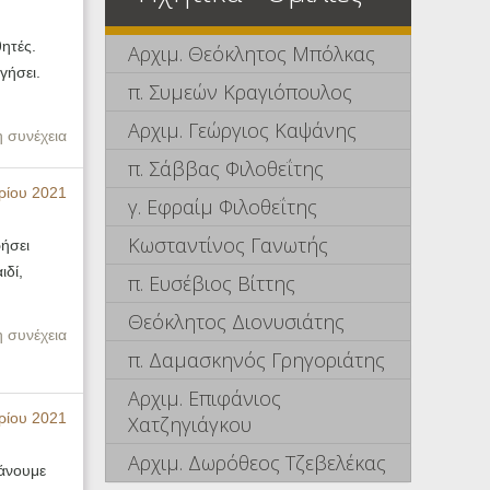
ητές.
Αρχιμ. Θεόκλητος Μπόλκας
γήσει.
π. Συμεών Κραγιόπουλος
Αρχιμ. Γεώργιος Καψάνης
η συνέχεια
π. Σάββας Φιλοθεΐτης
ρίου 2021
γ. Εφραίμ Φιλοθεΐτης
Κωσταντίνος Γανωτής
ρήσει
ιδί,
π. Ευσέβιος Βίττης
Θεόκλητος Διονυσιάτης
η συνέχεια
π. Δαμασκηνός Γρηγοριάτης
Αρχιμ. Επιφάνιος
ρίου 2021
Χατζηγιάγκου
Αρχιμ. Δωρόθεος Τζεβελέκας
άνουμε