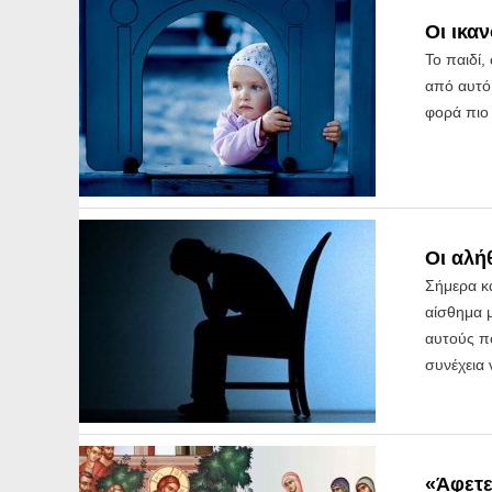
Οι ικα
Το παιδί,
από αυτό,
φορά πιο 
Οι αλή
Σήμερα κ
αίσθημα μ
αυτούς π
συνέχεια 
«Άφετε