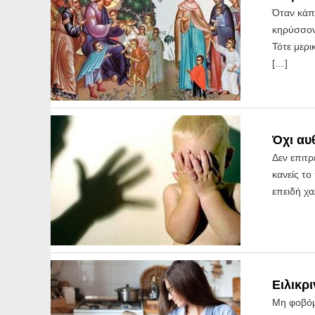
Όταν κάπο
κηρύσσοντ
Τότε μερι
[…]
Όχι αυ
Δεν επιτρ
κανείς το
επειδή χα
Ειλικρι
Μη φοβόμ