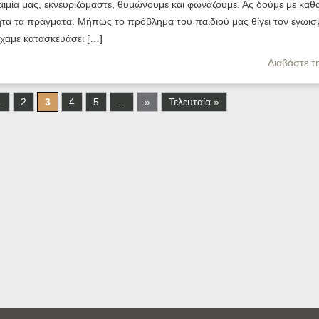
ιμία μας, εκνευριζόμαστε, θυμώνουμε και φωνάζουμε. Ας δούμε με καθ
ητα τα πράγματα. Μήπως το πρόβλημα του παιδιού μας θίγει τον εγωισ
χαμε κατασκευάσει […]
Διαβάστε τ
1
2
3
4
5
...
»
Τελευταία »