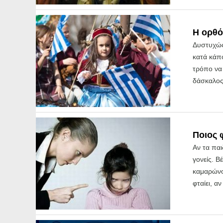
Η ορθό
Δυστυχώς
κατά κάπο
τρόπο να 
δάσκαλος
Ποιος 
Αν τα παι
γονείς. Β
καμαρώνο
φταίει, αν