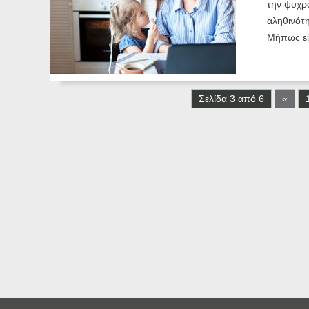
την ψυχρα
αληθινότ
Μήπως εί
Σελίδα 3 από 6
«