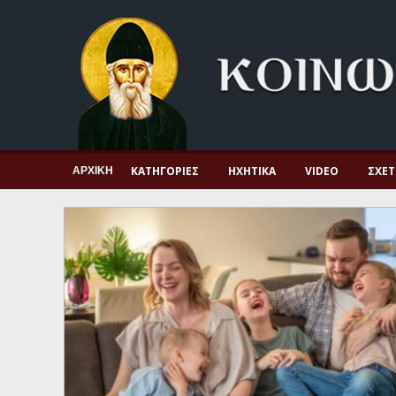
Αρχική
Πνευματική ζωή
Μαρτυρία και διδαχή
Λατρεία και προσευχή
Πατερικό ανθολόγιο
ΚΑΤΗΓΟΡΊΕΣ
ΗΧΗΤΙΚΆ
VIDEO
ΣΧΕΤ
ΑΡΧΙΚΉ
Αγιολόγιο – Εορτολόγιο
Γέροντες
Η πίστη στην εποχή μας
Ορθόδοξη οικογένεια
Ορθόδοξο προσκυνητάριο
Σκέψεις-προβληματισμοί