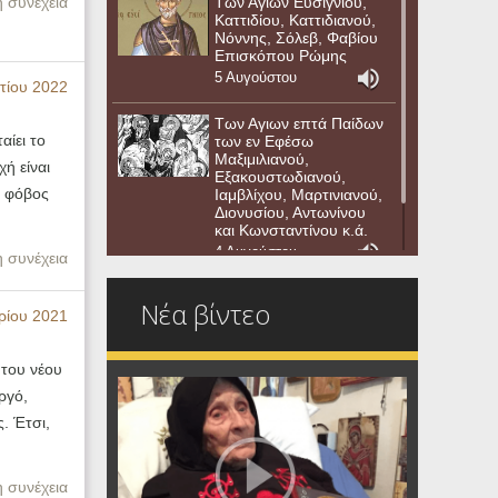
η συνέχεια
Των Αγίων Ευσιγνίου,
Καττιδίου, Καττιδιανού,
Νόννης, Σόλεβ, Φαβίου
Επισκόπου Ρώμης
5 Αυγούστου
τίου 2022
Των Αγιων επτά Παίδων
αίει το
των εν Εφέσω
Μαξιμιλιανού,
ή είναι
Εξακουστωδιανού,
ς φόβος
Ιαμβλίχου, Μαρτινιανού,
Διονυσίου, Αντωνίνου
και Κωνσταντίνου κ.ά.
4 Αυγούστου
η συνέχεια
Νέα βίντεο
ρίου 2021
 του νέου
ργό,
. Έτσι,
η συνέχεια