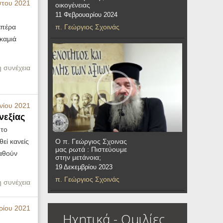
στου 2021
οικογένειας
11 Φεβρουαρίου 2024
π. Γεώργιος Σχοινάς
ά πέρα
 καμιά
η συνέχεια
νίου 2021
νεξίας
 το
Ο π. Γεώργιος Σχοινας
εί κανείς
μας ρωτά : Πιστεύουμε
παθούν
στην μετάνοια;
19 Δεκεμβρίου 2023
π. Γεώργιος Σχοινάς
η συνέχεια
ρίου 2021
Ηχητικά - Ομιλίες