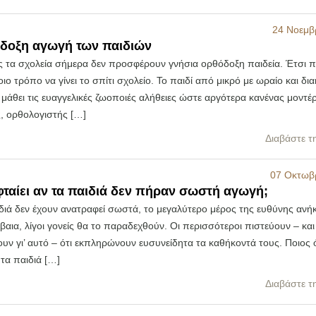
24 Νοεμβ
δοξη αγωγή των παιδιών
 τα σχολεία σήμερα δεν προσφέρουν γνήσια ορθόδοξη παιδεία. Έτσι π
ιο τρόπο να γίνει το σπίτι σχολείο. Το παιδί από μικρό με ωραίο και δια
μάθει τις ευαγγελικές ζωοποιές αλήθειες ώστε αργότερα κανένας μοντέ
, ορθολογιστής […]
Διαβάστε τ
07 Οκτωβ
φταίει αν τα παιδιά δεν πήραν σωστή αγωγή;
διά δεν έχουν ανατραφεί σωστά, το μεγαλύτερο μέρος της ευθύνης ανήκ
έβαια, λίγοι γονείς θα το παραδεχθούν. Οι περισσότεροι πιστεύουν – και
υν γι’ αυτό – ότι εκπληρώνουν ευσυνείδητα τα καθήκοντά τους. Ποιος
 τα παιδιά […]
Διαβάστε τ