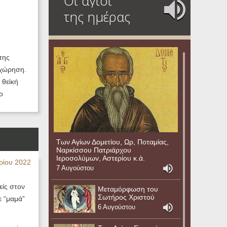
Οι άγιοι
της ημέρας
της
ιχώρηση.
 θεϊκή
ο
Των Αγίων Δομετίου, Ωρ, Ποταμίας,
Ναρκίσσου Πατριάρχου
Ιεροσολύμων, Αστερίου κ.ά.
ρίου 2022
7 Αυγούστου
είς στον
Μεταμόρφωση του
Σωτήρος Χριστού
ε “μαμά”
6 Αυγούστου