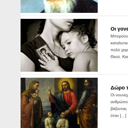
Οι γονε
Μπορούν ά
καταλυτικ
πολύ χειρ
Θεού. Και
Δώρο τ
Οι νουνεχ
ανθρώπου
βάζοντας 
όταν […]