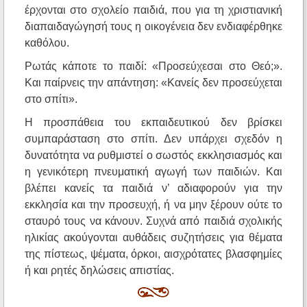
έρχονται στο σχολείο παιδιά, που για τη χριστιανική
διαπαιδαγώγησή τους η οικογένεια δεν ενδιαφέρθηκε
καθόλου.
Ρωτάς κάποτε το παιδί: «Προσεύχεσαι στο Θεό;».
Και παίρνεις την απάντηση: «Κανείς δεν προσεύχεται
στο σπίτι».
Η προσπάθεια του εκπαιδευτικού δεν βρίσκει
συμπαράσταση στο σπίτι. Δεν υπάρχει σχεδόν η
δυνατότητα να ρυθμιστεί ο σωστός εκκλησιασμός και
η γενικότερη πνευματική αγωγή των παιδιών. Και
βλέπει κανείς τα παιδιά ν’ αδιαφορούν για την
εκκλησία και την προσευχή, ή να μην ξέρουν ούτε το
σταυρό τους να κάνουν. Συχνά από παιδιά σχολικής
ηλικίας ακούγονται αυθάδεις συζητήσεις για θέματα
της πίστεως, ψέματα, όρκοι, αισχρότατες βλασφημίες
ή και ρητές δηλώσεις απιστίας.