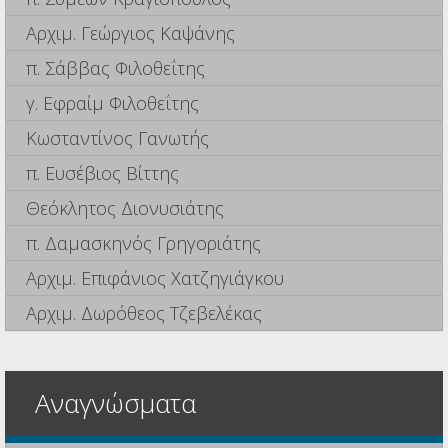
Αρχιμ. Γεώργιος Καψάνης
π. Σάββας Φιλοθεΐτης
γ. Εφραίμ Φιλοθεΐτης
Κωσταντίνος Γανωτής
π. Ευσέβιος Βίττης
Θεόκλητος Διονυσιάτης
π. Δαμασκηνός Γρηγοριάτης
Αρχιμ. Επιφάνιος Χατζηγιάγκου
Αρχιμ. Δωρόθεος Τζεβελέκας
Αναγνώσματα