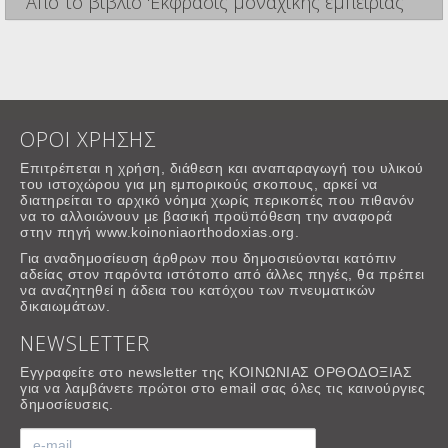
Από το βιβλίο 'Εκφρασις μοναχικής εμπειρίας
ΟΡΟΙ ΧΡΗΣΗΣ
Επιτρέπεται η χρήση, διάθεση και αναπαραγωγή του υλικού
του ιστοχώρου για μη εμπορικούς σκοπους, αρκεί να
διατηρείται το αρχικό νόημα χωρίς περικοπές που πιθανόν
να το αλλοιώνουν με βασική προϋπόθεση την αναφορά
στην πηγή www.koinoniaorthodoxias.org.
Για αναδημοσίευση άρθρων που δημοσιεύονται κατόπιν
αδείας στον παρόντα ιστότοπο από άλλες πηγές, θα πρέπει
να αναζητηθεί η άδεια του κατόχου των πνευματικών
δικαιωμάτων.
NEWSLETTER
Εγγραφείτε στο newsletter της ΚΟΙΝΩΝΙΑΣ ΟΡΘΟΔΟΞΙΑΣ
για να λαμβάνετε πρώτοι στο email σας όλες τις καινούργιες
δημοσίευσεις.