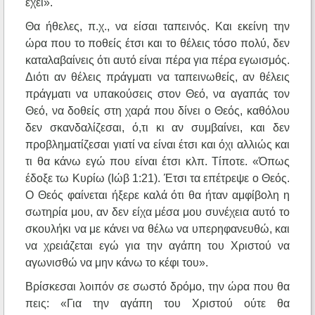
έχει».
Θα ήθελες, π.χ., να είσαι ταπεινός. Και εκείνη την
ώρα που το ποθείς έτσι και το θέλεις τόσο πολύ, δεν
καταλαβαίνεις ότι αυτό είναι πέρα για πέρα εγωισμός.
Διότι αν θέλεις πράγματι να ταπεινωθείς, αν θέλεις
πράγματι να υπακούσεις στον Θεό, να αγαπάς τον
Θεό, να δοθείς στη χαρά που δίνει ο Θεός, καθόλου
δεν σκανδαλίζεσαι, ό,τι κι αν συμβαίνει, και δεν
προβληματίζεσαι γιατί να είναι έτσι και όχι αλλιώς και
τι θα κάνω εγώ που είναι έτσι κλπ. Τίποτε. «Όπως
έδοξε τω Κυρίω (Ιώβ 1:21). Έτσι τα επέτρεψε ο Θεός.
Ο Θεός φαίνεται ήξερε καλά ότι θα ήταν αμφίβολη η
σωτηρία μου, αν δεν είχα μέσα μου συνέχεια αυτό το
σκουλήκι να με κάνει να θέλω να υπερηφανευθώ, και
να χρειάζεται εγώ για την αγάπη του Χριστού να
αγωνισθώ να μην κάνω το κέφι του».
Βρίσκεσαι λοιπόν σε σωστό δρόμο, την ώρα που θα
πεις: «Για την αγάπη του Χριστού ούτε θα