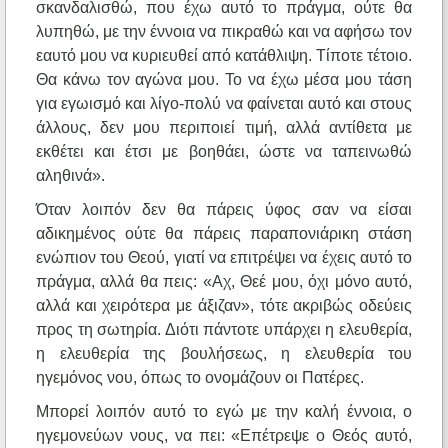
σκανδαλισθώ, που έχω αυτό το πράγμα, ούτε θα
λυπηθώ, με την έννοια να πικραθώ και να αφήσω τον
εαυτό μου να κυριευθεί από κατάθλιψη. Τίποτε τέτοιο.
Θα κάνω τον αγώνα μου. Το να έχω μέσα μου τάση
για εγωισμό και λίγο-πολύ να φαίνεται αυτό και στους
άλλους, δεν μου περιποιεί τιμή, αλλά αντίθετα με
εκθέτει και έτσι με βοηθάει, ώστε να ταπεινωθώ
αληθινά».
Όταν λοιπόν δεν θα πάρεις ύφος σαν να είσαι
αδικημένος ούτε θα πάρεις παραπονιάρικη στάση
ενώπιον του Θεού, γιατί να επιτρέψει να έχεις αυτό το
πράγμα, αλλά θα πεις: «Αχ, Θεέ μου, όχι μόνο αυτό,
αλλά και χειρότερα με άξιζαν», τότε ακριβώς οδεύεις
προς τη σωτηρία. Διότι πάντοτε υπάρχει η ελευθερία,
η ελευθερία της βουλήσεως, η ελευθερία του
ηγεμόνος νου, όπως το ονομάζουν οι Πατέρες.
Μπορεί λοιπόν αυτό το εγώ με την καλή έννοια, ο
ηγεμονεύων νους, να πει: «Επέτρεψε ο Θεός αυτό,