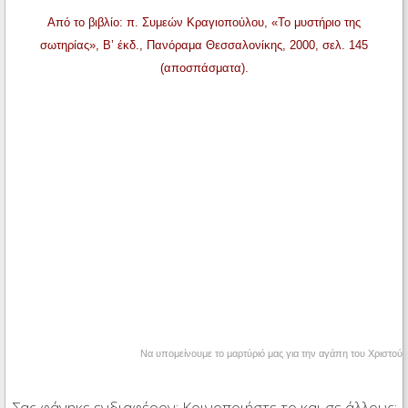
Από το βιβλίο: π. Συμεών Κραγιοπούλου, «Το μυστήριο της
σωτηρίας», Β’ έκδ., Πανόραμα Θεσσαλονίκης, 2000, σελ. 145
(αποσπάσματα).
Να υπομείνουμε το μαρτύριό μας για την αγάπη του Χριστού
Σας φάνηκε ενδιαφέρον; Κοινοποιήστε το και σε άλλους: