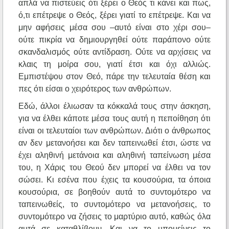
απλά να πιστεύεις ότι ξέρει ο Θεός τι κάνει και πως,
ό,τι επέτρεψε ο Θεός, ξέρει γιατί το επέτρεψε. Και να
μην αφήσεις μέσα σου –αυτό είναι στο χέρι σου–
ούτε πικρία να δημιουργηθεί ούτε παράπονο ούτε
σκανδαλισμός ούτε αντίδραση. Ούτε να αρχίσεις να
κλαις τη μοίρα σου, γιατί έτσι και όχι αλλιώς.
Εμπιστέψου στον Θεό, πάρε την τελευταία θέση και
πες ότι είσαι ο χειρότερος των ανθρώπων.
Εδώ, άλλοι έλιωσαν τα κόκκαλά τους στην άσκηση,
για να έλθει κάποτε μέσα τους αυτή η πεποίθηση ότι
είναι οι τελευταίοι των ανθρώπων. Διότι ο άνθρωπος
αν δεν μετανοήσει και δεν ταπεινωθεί έτσι, ώστε να
έχει αληθινή μετάνοια και αληθινή ταπείνωση μέσα
του, η Χάρις του Θεού δεν μπορεί να έλθει να τον
σώσει. Κι εσένα που έχεις τα κουσούρια, τα όποια
κουσούρια, σε βοηθούν αυτά το συντομότερο να
ταπεινωθείς, το συντομότερο να μετανοήσεις, το
συντομότερο να ζήσεις το μαρτύριο αυτό, καθώς όλα
αυτά σε καταθλίβουν. Και να το υπομείνεις το