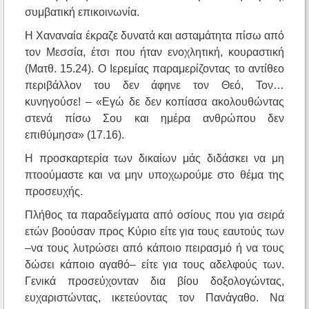
συμβατική επικοινωνία.
Η Χαναναία έκραζε δυνατά και ασταμάτητα πίσω από
τον Μεσσία, έτσι που ήταν ενοχλητική, κουραστική
(Ματθ. 15.24). Ο Ιερεμίας παραμερίζοντας το αντίθεο
περιβάλλον του δεν άφηνε τον Θεό, Τον…
κυνηγούσε! – «Εγώ δε δεν κοπίασα ακολουθώντας
στενά πίσω Σου και ημέρα ανθρώπου δεν
επιθύμησα» (17.16).
Η προσκαρτερία των δικαίων μάς διδάσκει να μη
πτοούμαστε και να μην υποχωρούμε στο θέμα της
προσευχής.
Πλήθος τα παραδείγματα από οσίους που για σειρά
ετών βοούσαν προς Κύριο είτε για τους εαυτούς των
–να τους λυτρώσει από κάποιο πειρασμό ή να τους
δώσει κάποιο αγαθό– είτε για τους αδελφούς των.
Γενικά προσεύχονταν δια βίου δοξολογώντας,
ευχαριστώντας, ικετεύοντας τον Πανάγαθο. Να