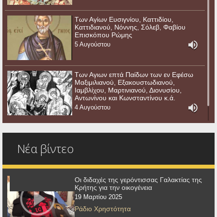
Των Αγίων Ευσιγνίου, Καττιδίου,
Καττιδιανού, Νόννης, Σόλεβ, Φαβίου
Επισκόπου Ρώμης
5 Αυγούστου
Των Αγιων επτά Παίδων των εν Εφέσω
Μαξιμιλιανού, Εξακουστωδιανού,
Ιαμβλίχου, Μαρτινιανού, Διονυσίου,
Αντωνίνου και Κωνσταντίνου κ.ά.
4 Αυγούστου
Νέα βίντεο
Οι διδαχές της γερόντισσας Γαλακτίας της
Κρήτης για την οικογένεια
19 Μαρτίου 2025
Ράδιο Χρηστότητα