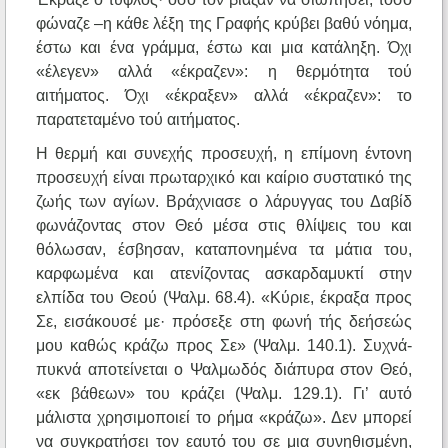
φώναζε –η κάθε λέξη της Γραφής κρύβει βαθύ νόημα,
έστω και ένα γράμμα, έστω και μια κατάληξη. Όχι
«έλεγεν» αλλά «έκραζεν»: η θερμότητα τού
αιτήματος. Όχι «έκραξεν» αλλά «έκραζεν»: το
παρατεταμένο τού αιτήματος.
Η θερμή και συνεχής προσευχή, η επίμονη έντονη
προσευχή είναι πρωταρχικό και καίριο συστατικό της
ζωής των αγίων. Βράχνιασε ο λάρυγγας του Δαβίδ
φωνάζοντας στον Θεό μέσα στις θλίψεις του και
θόλωσαν, έσβησαν, καταπονημένα τα μάτια του,
καρφωμένα και ατενίζοντας ασκαρδαμυκτί στην
ελπίδα του Θεού (Ψαλμ. 68.4). «Κύριε, έκραξα προς
Σε, εισάκουσέ με· πρόσεξε στη φωνή τής δεήσεώς
μου καθώς κράζω προς Σε» (Ψαλμ. 140.1). Συχνά-
πυκνά αποτείνεται ο Ψαλμωδός διάπυρα στον Θεό,
«εκ βάθεων» του κράζει (Ψαλμ. 129.1). Γι’ αυτό
μάλιστα χρησιμοποιεί το ρήμα «κράζω». Δεν μπορεί
να συγκρατήσει τον εαυτό του σε μια συνηθισμένη,