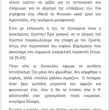
αλλού πρέπει να ψάξει για το οντολογικό του
πλήρωμα, για το γέμισμα της υπάρξεώς του. Και
στρέφεται στα «Μετά τα Φυσικά» κατά έργο του
Αριστοτέλη, στη λεγόμενη μεταφυσική.
Έτσι με επίγνωση ή όχι, το ζητούμενο είναι ο
ανεκτίμητος Χριστός! Άρα τραγικό, αν οι λάτρεις τού
Χριστού παρακωλύουμε την επαφή με τον Χριστό,
όπως στο περιστατικό του τυφλού Βαρτίμαιου που
ακούσαμε στη σημερινή ευαγγελική περικοπή (Λουκ.
18.35-43).
Πλην τότε οι δυσκολίες έφεραν το αντίθετο
αποτέλεσμα. Όχι μόνο δεν φιμώθηκε, δεν κάμφθηκε ο
τυφλός, αλλά «πολλώ μάλλον έκραζεν». Ο ποταμός
όταν βρει εμπόδιο μπροστά του αφρίζει και
φουσκώνει έτσι, που ή θα τα σπάσει όλα ή θ’
αξιοποιηθεί σαν χρησιμότατη πηγή ενεργείας,
κινητήρια δύναμη.
Έκραζε ο τυφλός· όσο τον βίαζαν να σιωπήσει, τόσο