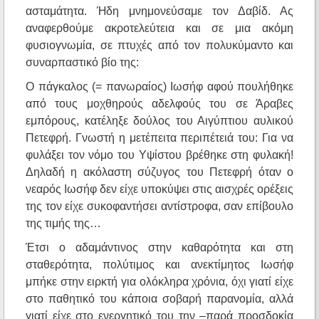
ασταμάτητα. Ήδη μνημονεύσαμε τον Δαβίδ. Ας
αναφερθούμε ακροτελεύτεια και σε μια ακόμη
φυσιογνωμία, σε πτυχές από τον πολυκύμαντο και
συναρπαστικό βίο της:
Ο πάγκαλος (= πανωραίος) Ιωσήφ αφού πουλήθηκε
από τους μοχθηρούς αδελφούς του σε Άραβες
εμπόρους, κατέληξε δούλος του Αιγύπτιου αυλικού
Πετεφρή. Γνωστή η μετέπειτα περιπέτειά του: Για να
φυλάξει τον νόμο του Υψίστου βρέθηκε στη φυλακή!
Δηλαδή η ακόλαστη σύζυγος του Πετεφρή όταν ο
νεαρός Ιωσήφ δεν είχε υποκύψει στις αισχρές ορέξεις
της τον είχε συκοφαντήσει αντίστροφα, σαν επίβουλο
της τιμής της…
Έτσι ο αδαμάντινος στην καθαρότητα και στη
σταθερότητα, πολύτιμος και ανεκτίμητος Ιωσήφ
μπήκε στην ειρκτή για ολόκληρα χρόνια, όχι γιατί είχε
στο παθητικό του κάποια σοβαρή παρανομία, αλλά
γιατί είχε στο ενεργητικό του την –παρά προσδοκία