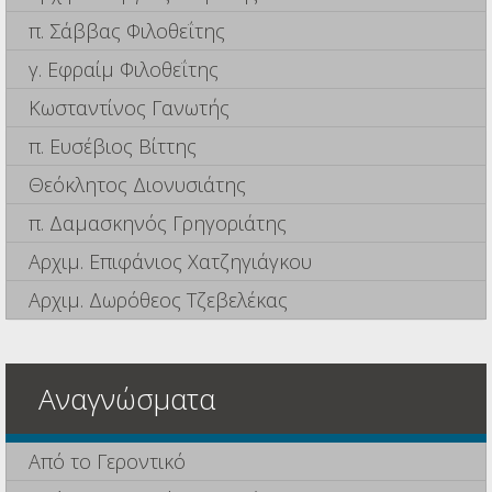
π. Σάββας Φιλοθεΐτης
γ. Εφραίμ Φιλοθεΐτης
Κωσταντίνος Γανωτής
π. Ευσέβιος Βίττης
Θεόκλητος Διονυσιάτης
π. Δαμασκηνός Γρηγοριάτης
Αρχιμ. Επιφάνιος Χατζηγιάγκου
Αρχιμ. Δωρόθεος Τζεβελέκας
Αναγνώσματα
Από το Γεροντικό