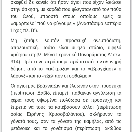
σκεφθεί δε κανείς ότι ήσαν άγιοι που είχαν λειώσει
στην άσκηση, με καρδιά που φλεγόταν από τον πόθο
του Θεού, μπροστά στους οποίους εμείς οι
«αμαρτωλοί πού να φύγουμε;» (Αναστάσιμο εσπέριο
Ήχος πλ. Β’).
Μη ζητάμε λοιπόν προσευχή ανεμπόδιστη,
απολαυστική. Τούτο είναι υψηλό στάδιο, υψηλά
«μέτρα» (πρβλ. Μέγα Γεροντικό Πανοράματος Δ’ σελ.
314). Πρέπει να περάσουμε πρώτα από την οδυνηρή
δέηση, από το «εκέκραξα» και το «εβραγχίασεν ο
λάρυγξ» και το «εξέλιπον οι οφθαλμοί».
Οι άγιοί μας βράχνιαζαν και έλυωναν στην προσευχή
(περίπτωση Δαβίδ, είπαμε)· πάθαιναν αγγύλωση τα
χέρια τους υψωμένα πολύωρα σε προσευχή και
έπρεπε να τους τα κατεβάσουν άλλοι (περίπτωση
οσίας Ειρήνης Χρυσοβαλάντου), σκλήρυναν τα
γόνατά τους, σαν τα γόνατα της καμήλας, από τις
μετάνοιες και το γονάτισμα (περίπτωση Ιακώβου