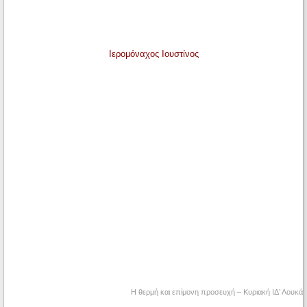
Ιερομόναχος Ιουστίνος
Η θερμή και επίμονη προσευχή – Κυριακή ΙΔ’ Λουκά