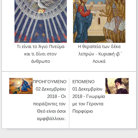
Τι είναι το Άγιο Πνεύμα
Η θεραπεία των δέκα
και τι δίνει στον
λεπρών - Κυριακή ιβ΄
άνθρωπο
Λουκά
ΠΡΟΗΓΟΥΜΕΝΟ
ΕΠΟΜΕΝΟ
02 Δεκεμβρίου
01 Δεκεμβρίου
2018 - Οι
2018 - Γνωριμία
πειράζοντες τον
με τον Γέροντα
Θεό είναι όσοι
Πορφύριο
αμφιβάλλουν.