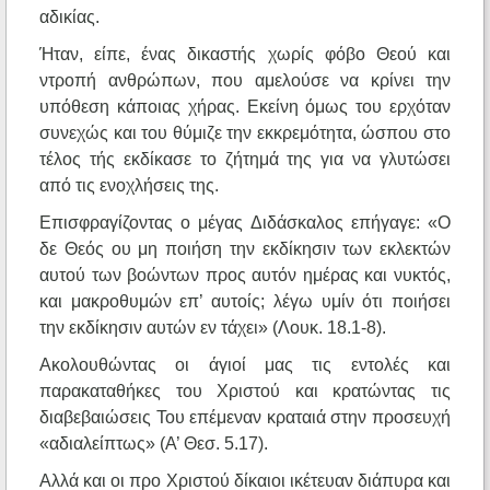
αδικίας.
Ήταν, είπε, ένας δικαστής χωρίς φόβο Θεού και
ντροπή ανθρώπων, που αμελούσε να κρίνει την
υπόθεση κάποιας χήρας. Εκείνη όμως του ερχόταν
συνεχώς και του θύμιζε την εκκρεμότητα, ώσπου στο
τέλος τής εκδίκασε το ζήτημά της για να γλυτώσει
από τις ενοχλήσεις της.
Επισφραγίζοντας ο μέγας Διδάσκαλος επήγαγε: «Ο
δε Θεός ου μη ποιήση την εκδίκησιν των εκλεκτών
αυτού των βοώντων προς αυτόν ημέρας και νυκτός,
και μακροθυμών επ’ αυτοίς; λέγω υμίν ότι ποιήσει
την εκδίκησιν αυτών εν τάχει» (Λουκ. 18.1-8).
Ακολουθώντας οι άγιοί μας τις εντολές και
παρακαταθήκες του Χριστού και κρατώντας τις
διαβεβαιώσεις Του επέμεναν κραταιά στην προσευχή
«αδιαλείπτως» (Α’ Θεσ. 5.17).
Αλλά και οι προ Χριστού δίκαιοι ικέτευαν διάπυρα και