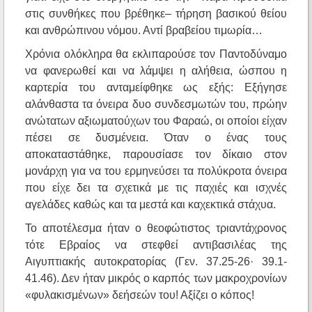
στις συνθήκες που βρέθηκε– τήρηση βασικού θείου
και ανθρώπινου νόμου. Αντί βραβείου τιμωρία…
Χρόνια ολόκληρα θα εκλιπαρούσε τον Παντοδύναμο
να φανερωθεί και να λάμψει η αλήθεια, ώσπου η
καρτερία του ανταμείφθηκε ως εξής: Εξήγησε
αλάνθαστα τα όνειρα δυο συνδεσμωτών του, πρώην
ανώτατων αξιωματούχων του Φαραώ, οι οποίοι είχαν
πέσει σε δυσμένεια. Όταν ο ένας τους
αποκαταστάθηκε, παρουσίασε τον δίκαιο στον
μονάρχη για να του ερμηνεύσει τα πολύκροτα όνειρα
που είχε δει τα σχετικά με τις παχιές και ισχνές
αγελάδες καθώς και τα μεστά και καχεκτικά στάχυα.
Το αποτέλεσμα ήταν ο θεοφώτιστος τριαντάχρονος
τότε Εβραίος να στεφθεί αντιβασιλέας της
Αιγυπτιακής αυτοκρατορίας (Γεν. 37.25-26· 39.1-
41.46). Δεν ήταν μικρός ο καρπός των μακροχρονίων
«φυλακισμένων» δεήσεών του! Αξίζει ο κόπος!