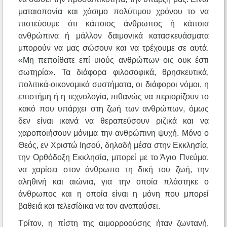
ματαιοπονία και χάσιμο πολύτιμου χρόνου το να
πιστεύουμε ότι κάποιος άνθρωπος ή κάποια
ανθρώπινα ή μάλλον δαιμονικά κατασκευάσματα
μπορούν να μας σώσουν και να τρέχουμε σε αυτά.
«Μη πεποίθατε επί υιούς ανθρώπων οις ουκ έστι
σωτηρία». Τα διάφορα φιλοσοφικά, θρησκευτικά,
πολιτικά-οικονομικά συστήματα, οι διάφοροι νόμοι, η
επιστήμη ή η τεχνολογία, πιθανώς να περιορίζουν το
κακό που υπάρχει στη ζωή των ανθρώπων, όμως
δεν είναι ικανά να θεραπεύσουν ριζικά και να
χαροποιήσουν μόνιμα την ανθρώπινη ψυχή. Μόνο ο
Θεός, εν Χριστώ Ιησού, δηλαδή μέσα στην Εκκλησία,
την Ορθόδοξη Εκκλησία, μπορεί με το Άγιο Πνεύμα,
να χαρίσει στον άνθρωπο τη δική του ζωή, την
αληθινή και αιώνια, για την οποία πλάστηκε ο
άνθρωπος και η οποία είναι η μόνη που μπορεί
βαθειά και τελεσίδικα να τον αναπαύσει.
Τρίτον, η πίστη της αιμορροούσης ήταν ζωντανή,