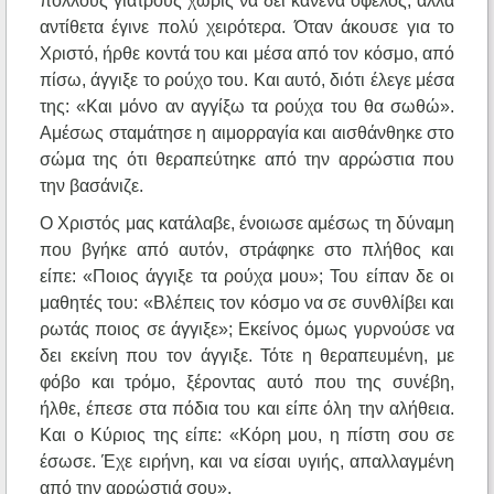
πολλούς γιατρούς χωρίς να δει κανένα όφελος, αλλά
αντίθετα έγινε πολύ χειρότερα. Όταν άκουσε για το
Χριστό, ήρθε κοντά του και μέσα από τον κόσμο, από
πίσω, άγγιξε το ρούχο του. Και αυτό, διότι έλεγε μέσα
της: «Και μόνο αν αγγίξω τα ρούχα του θα σωθώ».
Αμέσως σταμάτησε η αιμορραγία και αισθάνθηκε στο
σώμα της ότι θεραπεύτηκε από την αρρώστια που
την βασάνιζε.
Ο Χριστός μας κατάλαβε, ένοιωσε αμέσως τη δύναμη
που βγήκε από αυτόν, στράφηκε στο πλήθος και
είπε: «Ποιος άγγιξε τα ρούχα μου»; Του είπαν δε οι
μαθητές του: «Βλέπεις τον κόσμο να σε συνθλίβει και
ρωτάς ποιος σε άγγιξε»; Εκείνος όμως γυρνούσε να
δει εκείνη που τον άγγιξε. Τότε η θεραπευμένη, με
φόβο και τρόμο, ξέροντας αυτό που της συνέβη,
ήλθε, έπεσε στα πόδια του και είπε όλη την αλήθεια.
Και ο Κύριος της είπε: «Κόρη μου, η πίστη σου σε
έσωσε. Έχε ειρήνη, και να είσαι υγιής, απαλλαγμένη
από την αρρώστιά σου».