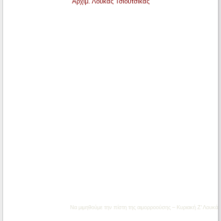
Αρχιμ. Λουκάς Τσιούτσικας
Να μιμηθούμε την πίστη της αιμορροούσης – Κυριακή Ζ’ Λουκά