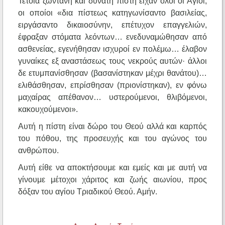
Τέτοια ζωντανή και δυνατή πίστη είχαν όλοι οι Άγιοι,
οι οποίοι «δια πίστεως κατηγωνίσαντο βασιλείας,
ειργάσαντο δικαιοσύνην, επέτυχον επαγγελιών,
έφραξαν στόματα λεόντων… ενεδυναμώθησαν από
ασθενείας, εγενήθησαν ισχυροί εν πολέμω… έλαβον
γυναίκες εξ αναστάσεως τους νεκρούς αυτών· άλλοι
δε ετυμπανίσθησαν (βασανίστηκαν μέχρι θανάτου)…
ελιθάσθησαν, επρίσθησαν (πριονίστηκαν), εν φόνω
μαχαίρας απέθανον… υστερούμενοι, θλιβόμενοι,
κακουχούμενοι».
Αυτή η πίστη είναι δώρο του Θεού αλλά και καρπός
του πόθου, της προσευχής και του αγώνος του
ανθρώπου.
Αυτή είθε να αποκτήσουμε και εμείς και με αυτή να
γίνουμε μέτοχοι χάριτος και ζωής αιωνίου, προς
δόξαν του αγίου Τριαδικού Θεού. Αμήν.