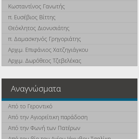
Κωσταντίνος Γανωτής
π. Ευσέβιος Βίττης
Θεόκλητος Διονυσιάτης
π. Δαμασκηνός Γρηγοριάτης
Αρχιμ. Επιφάνιος Χατζηγιάγκου
Αρχιμ. Δωρόθεος Τζεβελέκας
Αναγνώσματα
Από το Γεροντικό
Από την Αγιορείτικη παράδοση
Από την Φωνή των Πατέρων
Από τον βίο του Αγίου Ιάκωβου Τσαλίκη