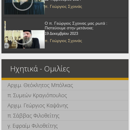
π. Γεώργιος Σχοινάς
Ο π. Γεώργιος Σχοινας μας ρωτά :
Πιστεύουμε στην μετάνοια;
19 Δεκεμβρίου 2023
π. Γεώργιος Σχοινάς
Ηχητικά - Ομιλίες
Αρχιμ. Θεόκλητος Μπόλκας
π. Συμεών Κραγιόπουλος
Αρχιμ. Γεώργιος Καψάνης
π. Σάββας Φιλοθεΐτης
γ. Εφραίμ Φιλοθεΐτης