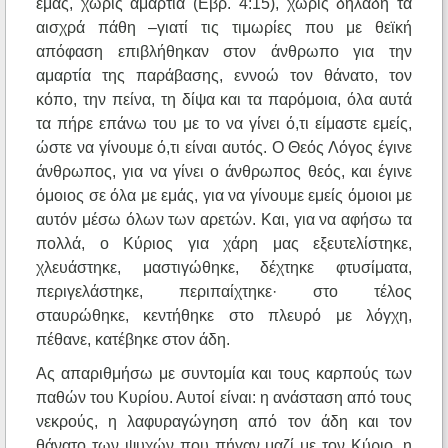
εμάς, χωρίς αμαρτία (Εβρ. 4:15), χωρίς δηλαδή τα
αισχρά πάθη –γιατί τις τιμωρίες που με θεϊκή
απόφαση επιβλήθηκαν στον άνθρωπο για την
αμαρτία της παράβασης, εννοώ τον θάνατο, τον
κόπο, την πείνα, τη δίψα και τα παρόμοια, όλα αυτά
τα πήρε επάνω του με το να γίνει ό,τι είμαστε εμείς,
ώστε να γίνουμε ό,τι είναι αυτός. Ο Θεός Λόγος έγινε
άνθρωπος, για να γίνει ο άνθρωπος θεός, και έγινε
όμοιος σε όλα με εμάς, για να γίνουμε εμείς όμοιοι με
αυτόν μέσω όλων των αρετών. Και, για να αφήσω τα
πολλά, ο Κύριος για χάρη μας εξευτελίστηκε,
χλευάστηκε, μαστιγώθηκε, δέχτηκε φτυσίματα,
περιγελάστηκε, περιπαίχτηκε· στο τέλος
σταυρώθηκε, κεντήθηκε στο πλευρό με λόγχη,
πέθανε, κατέβηκε στον άδη.
Ας απαριθμήσω με συντομία και τους καρπούς των
παθών του Κυρίου. Αυτοί είναι: η ανάσταση από τους
νεκρούς, η λαφυραγώγηση από τον άδη και τον
θάνατο των ψυχών που πήγαν μαζί με τον Κύριο, η