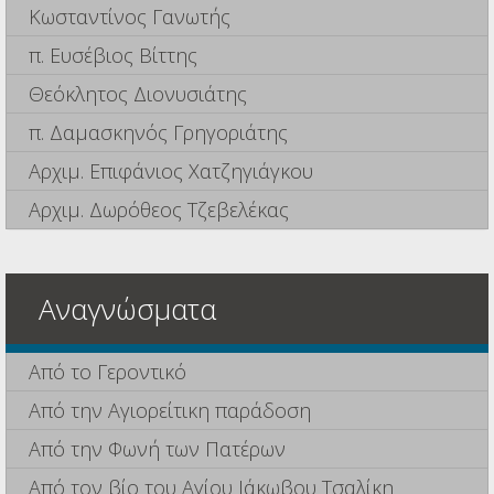
Κωσταντίνος Γανωτής
π. Ευσέβιος Βίττης
Θεόκλητος Διονυσιάτης
π. Δαμασκηνός Γρηγοριάτης
Αρχιμ. Επιφάνιος Χατζηγιάγκου
Αρχιμ. Δωρόθεος Τζεβελέκας
Αναγνώσματα
Από το Γεροντικό
Από την Αγιορείτικη παράδοση
Από την Φωνή των Πατέρων
Από τον βίο του Αγίου Ιάκωβου Τσαλίκη