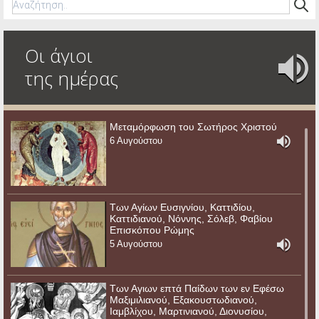
Οι άγιοι
της ημέρας
Μεταμόρφωση του Σωτήρος Χριστού
6 Αυγούστου
Των Αγίων Ευσιγνίου, Καττιδίου,
Καττιδιανού, Νόννης, Σόλεβ, Φαβίου
Επισκόπου Ρώμης
5 Αυγούστου
Των Αγιων επτά Παίδων των εν Εφέσω
Μαξιμιλιανού, Εξακουστωδιανού,
Ιαμβλίχου, Μαρτινιανού, Διονυσίου,