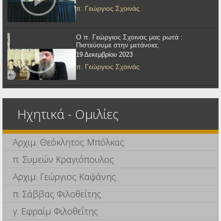
π. Γεώργιος Σχοινάς
Ο π. Γεώργιος Σχοινας μας ρωτά :
Πιστεύουμε στην μετάνοια;
19 Δεκεμβρίου 2023
π. Γεώργιος Σχοινάς
Ηχητικά - Ομιλίες
Αρχιμ. Θεόκλητος Μπόλκας
π. Συμεών Κραγιόπουλος
Αρχιμ. Γεώργιος Καψάνης
π. Σάββας Φιλοθεΐτης
γ. Εφραίμ Φιλοθεΐτης