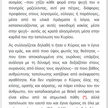
ανομίας –που χτίζει κάθε φορά στην ψυχή του ο
πονηρός μαζεύοντας, αντί για πέτρες, διάφορες
προφάσεις στους λογισμούς, εύλογες ή παράλογες,
μέσα από τα υλικά πράγματα ή λόγια, και
κατασκευάζοντας με αυτές οικοδομή κακίας μέσα
στην ψυχή– αυτός ας κρατά αλησμόνητη μέσα στην
καρδιά του την ταπείνωση του Κυρίου.
Ας συλλογίζεται δηλαδή τι ήταν ο Κύριος και τι έγινε
για εμάς, και από ποιο ύψος φωτός της θεότητας –
που ήταν αποκαλυμμένη στις ουράνιες υπάρξεις
ανάλογα με τη δύναμή τους και δοξαζόταν στους
ουρανούς από όλους τους αγγέλους– σε ποιο βάθος
ανθρώπινης ταπείνωσης κατέβηκε από ανέκφραστη
αγαθότητα. Και δεν ντράπηκε ο Κύριος όλης της
κτίσης, ορατής και αόρατης, να πάρει επάνω του τον
άνθρωπο, τον καταδικασμένο με θεϊκή απόφαση να
είναι κάτω από τα ατιμωτικά πάθη
(*)
, αλλά
ταπείνωσε τον εαυτό του και έγινε όμοιος σε όλα με