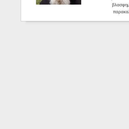
βλασφημ
παρακα