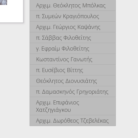
Αρχιμ. Θεόκλητος Μπόλκας
π. Συμεών Κραγιόπουλος
Αρχιμ. Γεώργιος Καψάνης
π. Σάββας Φιλοθεΐτης
γ. Εφραίμ Φιλοθεΐτης
Κωσταντίνος Γανωτής
π. Ευσέβιος Βίττης
Θεόκλητος Διονυσιάτης
π. Δαμασκηνός Γρηγοριάτης
Αρχιμ. Επιφάνιος
Χατζηγιάγκου
Αρχιμ. Δωρόθεος Τζεβελέκας