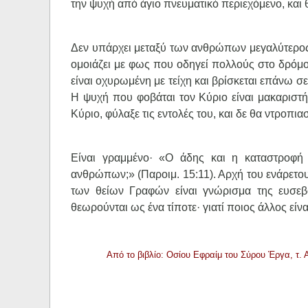
την ψυχή από άγιο πνευματικό περιεχόμενο, και 
Δεν υπάρχει μεταξύ των ανθρώπων μεγαλύτερος 
ομοιάζει με φως που οδηγεί πολλούς στο δρόμο
είναι οχυρωμένη με τείχη και βρίσκεται επάνω σ
Η ψυχή που φοβάται τον Κύριο είναι μακαριστή,
Κύριο, φύλαξε τις εντολές του, και δε θα ντροπιασ
Είναι γραμμένο· «Ο άδης και η καταστροφή 
ανθρώπων;» (Παροιμ. 15:11). Αρχή του ενάρετο
των θείων Γραφών είναι γνώρισμα της ευσε
θεωρούνται ως ένα τίποτε· γιατί ποιος άλλος εί
Από το βιβλίο: Οσίου Εφραίμ του Σύρου Έργα, τ. 