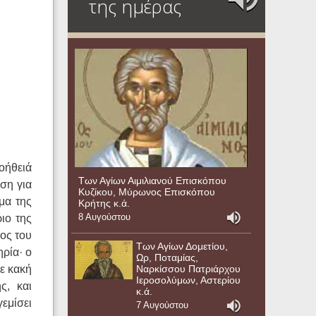
της ημέρας
οήθειά
Των Αγίων Αιμιλιανού Επισκόπου
ση για
Κυζίκου, Μύρωνος Επισκόπου
μα της
Κρήτης κ.ά.
8 Αυγούστου
ιο της
ος του
Των Αγίων Δομετίου,
ηρία· ο
Ωρ, Ποταμίας,
Ναρκίσσου Πατριάρχου
ε κακή
Ιεροσολύμων, Αστερίου
ς, και
κ.ά.
γεμίσει
7 Αυγούστου