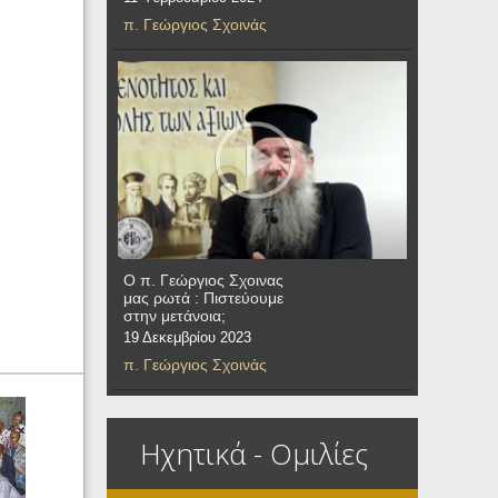
π. Γεώργιος Σχοινάς
Ο π. Γεώργιος Σχοινας
μας ρωτά : Πιστεύουμε
στην μετάνοια;
19 Δεκεμβρίου 2023
π. Γεώργιος Σχοινάς
Ηχητικά - Ομιλίες