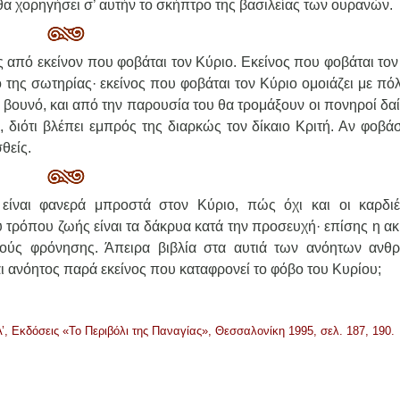
θα χορηγήσει σ’ αυτήν το σκήπτρο της βασιλείας των ουρανών.
από εκείνον που φοβάται τον Κύριο. Εκείνος που φοβάται τον
 της σωτηρίας· εκείνος που φοβάται τον Κύριο ομοιάζει με πό
ε βουνό, και από την παρουσία του θα τρομάξουν οι πονηροί δα
 διότι βλέπει εμπρός της διαρκώς τον δίκαιο Κριτή. Αν φοβάσ
θείς.
είναι φανερά μπροστά στον Κύριο, πώς όχι και οι καρδι
υ τρόπου ζωής είναι τα δάκρυα κατά την προσευχή· επίσης η α
βούς φρόνησης. Άπειρα βιβλία στα αυτιά των ανόητων αν
ναι ανόητος παρά εκείνος που καταφρονεί το φόβο του Κυρίου;
Α’, Εκδόσεις «Το Περιβόλι της Παναγίας», Θεσσαλονίκη 1995, σελ. 187, 190.