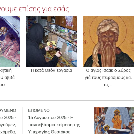
ουμε επίσης για εσάς
κητική
Η κατά Θεόν εργασία
Ο άγιος Ισαάκ ο Σύρος
ου αββά
γιά τους πειρασμούς και
ίου
τις ...
ΟΥΜΕΝΟ
ΕΠΟΜΕΝΟ
υ 2025 -
15 Αυγούστου 2025 - Η
ογούμεν,
πανσεβάσμια κοίμηση της
εχόμεθα,
Υπεραγίας Θεοτόκου