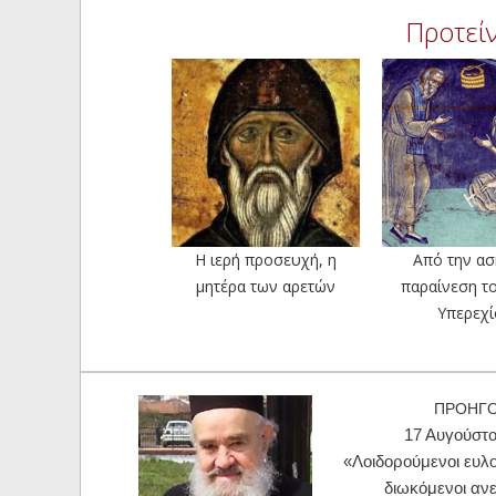
Προτείν
Η ιερή προσευχή, η
Από την ασ
μητέρα των αρετών
παραίνεση τ
Υπερεχ
ΠΡΟΗΓ
17 Αυγούστο
«Λοιδορούμενοι ευλ
διωκόμενοι αν