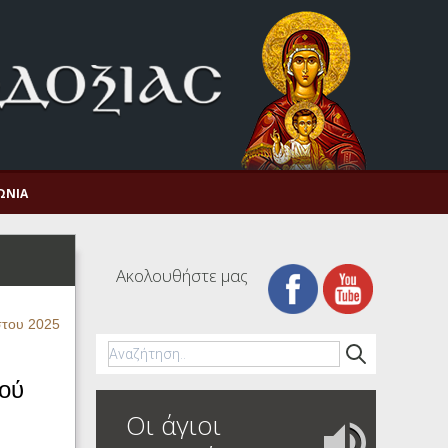
ΩΝΊΑ
Ακολουθήστε μας
στου 2025
εού
Οι άγιοι