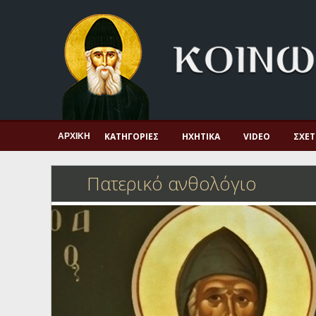
Αρχική
Πνευματική ζωή
Μαρτυρία και διδαχή
Λατρεία και προσευχή
Πατερικό ανθολόγιο
ΚΑΤΗΓΟΡΊΕΣ
ΗΧΗΤΙΚΆ
VIDEO
ΣΧΕΤ
ΑΡΧΙΚΉ
Αγιολόγιο – Εορτολόγιο
Πατερικό ανθολόγιο
Γέροντες
Η πίστη στην εποχή μας
Ορθόδοξη οικογένεια
Ορθόδοξο προσκυνητάριο
Σκέψεις-προβληματισμοί