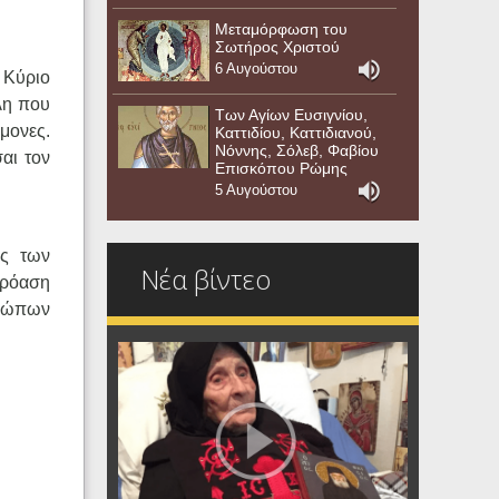
Μεταμόρφωση του
Σωτήρος Χριστού
6 Αυγούστου
 Κύριο
λη που
Των Αγίων Ευσιγνίου,
ίμονες.
Καττιδίου, Καττιδιανού,
Νόννης, Σόλεβ, Φαβίου
αι τον
Επισκόπου Ρώμης
5 Αυγούστου
ές των
Νέα βίντεο
κρόαση
θρώπων