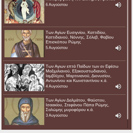
6 Αυγούστου
Των Αγίων Ευσιγνίου, Καττιδίου,
Καττιδιανού, Νόννης, Σόλεβ, Φαβίου
Επισκόπου Ρώμης
5 Αυγούστου
Των Αγιων επτά Παίδων των εν Εφέσω
Μαξιμιλιανού, Εξακουστωδιανού,
Ιαμβλίχου, Μαρτινιανού, Διονυσίου,
Αντωνίνου και Κωνσταντίνου κ.ά.
4 Αυγούστου
Των Αγίων Δαλμάτου, Φαύστου,
Ισαακίου, Στεφάνου Πάπα Ρώμης,
Σαλώμης μυροφόρου κ.ά.
3 Αυγούστου