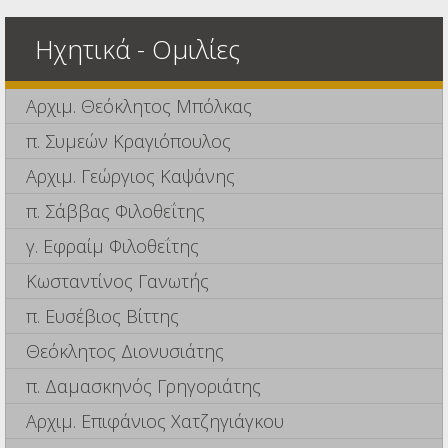
Ηχητικά - Ομιλίες
Αρχιμ. Θεόκλητος Μπόλκας
π. Συμεών Κραγιόπουλος
Αρχιμ. Γεώργιος Καψάνης
π. Σάββας Φιλοθεΐτης
γ. Εφραίμ Φιλοθεΐτης
Κωσταντίνος Γανωτής
π. Ευσέβιος Βίττης
Θεόκλητος Διονυσιάτης
π. Δαμασκηνός Γρηγοριάτης
Αρχιμ. Επιφάνιος Χατζηγιάγκου