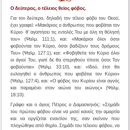
Ο δεύτερος, ο τέλειος θείος φόβος.
Για τον δεύτερο, δηλαδή τον τέλειο φόβο του Θεού,
έχει γραφεί: «Μακάριος ο άνθρωπος που φοβάται τον
Κύριο· θ’ αγαπήσει τις εντολές Του με όλη τη θέλησή
του» (Ψαλμ. 111:1), και: «Μακάριοι όλοι όσοι
φοβούνται τον Κύριο, όσοι βαδίζουν τους δρόμους
Του» (Ψαλμ. 127:1), και: «Φοβηθείτε τον Κύριο όλοι
οι άγιοί Του, γιατί δε θα στερηθούν τίποτε όσοι Τον
φοβούνται» (Ψαλμ. 33:10), και: «Ιδού, έτσι θα
ευλογηθεί ο άνθρωπος που φοβάται τον Κύριο»
(Ψαλμ. 127:4), και: «Ο φόβος του Κυρίου είναι αγνός
και παραμένει στον αιώνα του αιώνος» (Ψαλμ.
18:10).
Γράφει και ο άγιος Πέτρος ο Δαμασκηνός: «Σημάδι
του πρώτου φόβου είναι να μισεί κανείς την αμαρτία
και να οργίζεται εναντίον της, σαν εκείνον που
πληγώθηκε από θηρίο. Σημάδι του τέλειου φόβου, να