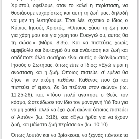
Χριστού, οφείλομε, όταν το καλεί η περίσταση, να
θυσιάσομε ευχαρίστως και αυτή τη ζωή μας, δηλαδή
να μην τη λυπηθούμε. Έτσι λέει σχετικά ο ίδιος ο
Κύριος Ιησούς Χριστός: «Όποιος χάσει τη ζωή του
για χάρη μου και για χάρη του Ευαγγελίου, αυτός θα
τη σώσει» (Μάρκ. 8:35). Και να πιστεύεις χωρίς
αμφιβολία και δισταγμό ότι και ανάσταση και ζωή και
οτιδήποτε άλλο σωτήριο είναι αυτός ο Θεάνθρωπος
Ιησούς ο Σωτήρας, όπως είπε ο Ίδιος: «Εγώ είμαι η
ανάσταση και η ζωή. Όποιος πιστεύει σ’ εμένα θα
ζήσει κι αν ακόμη πεθάνει. Καθένας που ζει και
πιστεύει σ’ εμένα, δε θα πεθάνει στον αιώνα» (Ιω.
11:25-26), και: «Τόσο πολύ αγάπησε ο Θεός τον
κόσμο, ώστε έδωσε τον ίδιο τον μονογενή Υιό Του για
να μη χαθεί, αλλά να έχει ζωή αιώνια όποιος πιστεύει
σ’ Αυτόν» (Ιω. 3:16), και: «Εγώ ήρθα για να έχουν
ζωή, και μάλιστα ζωή περίσσεια» (Ιω. 10:10).
Όπως λοιπόν και να βρίσκεσαι, να ξεχνάς πάντοτε τα