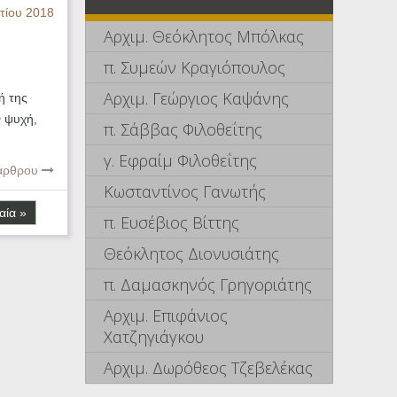
τίου 2018
Αρχιμ. Θεόκλητος Μπόλκας
π. Συμεών Κραγιόπουλος
Αρχιμ. Γεώργιος Καψάνης
ή της
 ψυχή,
π. Σάββας Φιλοθεΐτης
γ. Εφραίμ Φιλοθεΐτης
 άρθρου
Κωσταντίνος Γανωτής
αία »
π. Ευσέβιος Βίττης
Θεόκλητος Διονυσιάτης
π. Δαμασκηνός Γρηγοριάτης
Αρχιμ. Επιφάνιος
Χατζηγιάγκου
Αρχιμ. Δωρόθεος Τζεβελέκας