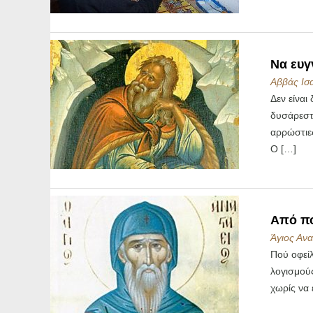
Να ευγ
Αββάς Ισ
Δεν είναι
δυσάρεστα
αρρώστιες
Ο […]
Από πο
Άγιος Ανα
Πού οφείλ
λογισμούς
χωρίς να 