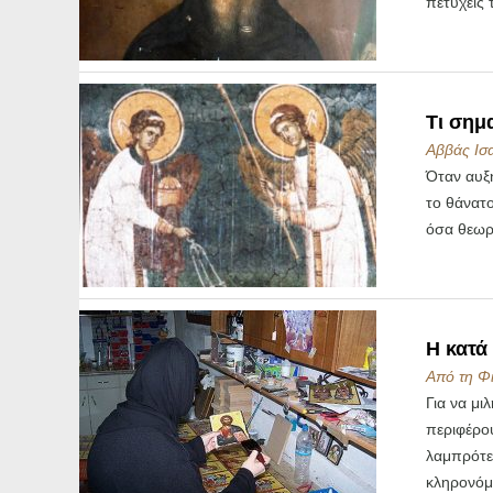
πετύχεις 
Τι σημα
Αββάς Ισ
Όταν αυξ
το θάνατο
όσα θεωρο
Η κατά
Από τη Φ
Για να μι
περιφέρου
λαμπρότε
κληρονόμ