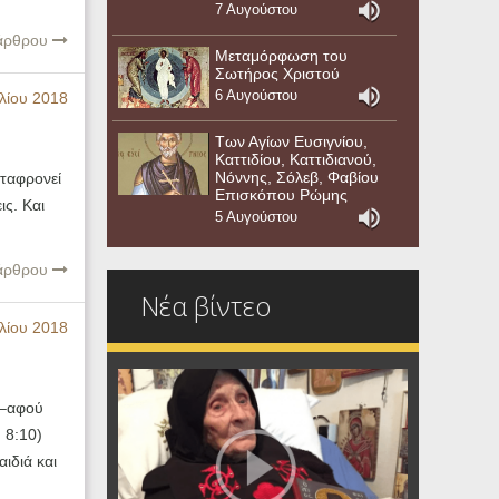
7 Αυγούστου
 άρθρου
Μεταμόρφωση του
Σωτήρος Χριστού
6 Αυγούστου
λίου 2018
Των Αγίων Ευσιγνίου,
Καττιδίου, Καττιδιανού,
Νόννης, Σόλεβ, Φαβίου
ταφρονεί
Επισκόπου Ρώμης
ις. Και
5 Αυγούστου
 άρθρου
Νέα βίντεο
λίου 2018
 –αφού
 8:10)
ιδιά και