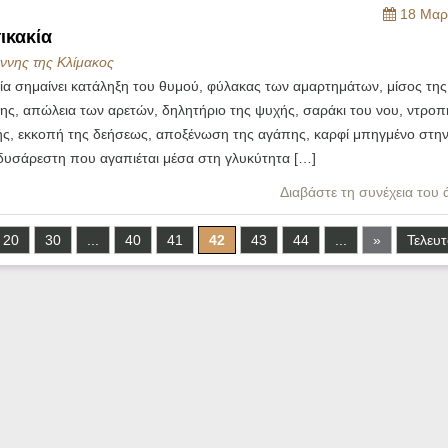
18 Μαρ
ικακία
ννης της Κλίμακος
ία σημαίνει κατάληξη του θυμού, φύλακας των αμαρτημάτων, μίσος της
ης, απώλεια των αρετών, δηλητήριο της ψυχής, σαράκι του νου, ντροπ
ς, εκκοπή της δεήσεως, αποξένωση της αγάπης, καρφί μπηγμένο στην
δυσάρεστη που αγαπιέται μέσα στη γλυκύτητα […]
Διαβάστε τη συνέχεια του
20
30
...
40
41
42
43
44
...
»
Τελευτ