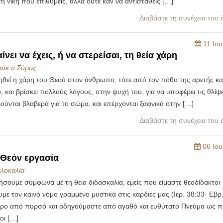
τη νίκη που επιθυμείς, αλλά ούτε καν να αντισταθείς […]
Διαβάστε τη συνέχεια του
11 Ιου
ίνει να έχεις, ή να στερείσαι, τη θεία χάρη
αάκ ο Σύρος
ηθεί η χάρη του Θεού στον άνθρωπο, τότε από τον πόθο της αρετής κα
, και βρίσκει πολλούς λόγους, στην ψυχή του, για να υποφέρει τις θλίψε
ύνται βλαβερά για το σώμα, και επέρχονται ξαφνικά στην […]
Διαβάστε τη συνέχεια του
06 Ιου
 Θεόν εργασία
ιλοκαλία
λήσουμε σύμφωνα με τη θεία διδασκαλία, εμείς που είμαστε θεοδίδακτοι
με τον καινό νόμο γραμμένο μυστικά στις καρδιές μας (Ιερ. 38:33· Εβρ.
ρο από πυρσό και οδηγούμαστε από αγαθό και ευθύτατο Πνεύμα ως πα
οι […]