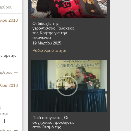
 άρθρου
νίου 2018
Οι διδαχές της
γερόντισσας Γαλακτίας
της Κρήτης για την
οικογένεια
19 Μαρτίου 2025
Ράδιο Χρηστότητα
ης αρετής.
 άρθρου
λίου 2018
ς
 και
Ποιά οικογενεια ; Οι
[…]
σύγχρονες προκλήσεις
στον θεσμό της
 άρθρου