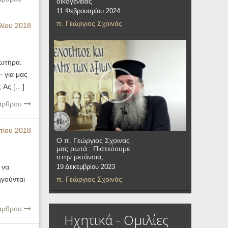
οικογένειας
11 Φεβρουαρίου 2024
π. Γεώργιος Σχοινάς
λίου 2018
Σωτήρα.
· για μας
; Ας […]
 άρθρου
τίου 2018
Ο π. Γεώργιος Σχοινας
μας ρωτά : Πιστεύουμε
στην μετάνοια;
 να
19 Δεκεμβρίου 2023
ηγούνται
π. Γεώργιος Σχοινάς
 άρθρου
Ηχητικά - Ομιλίες