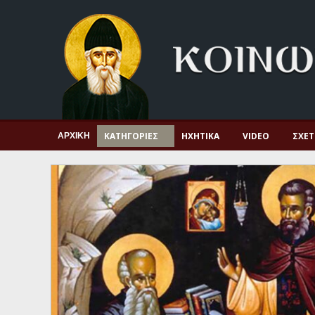
Αρχική
Πνευματική ζωή
Μαρτυρία και διδαχή
Λατρεία και προσευχή
Πατερικό ανθολόγιο
ΚΑΤΗΓΟΡΊΕΣ
ΗΧΗΤΙΚΆ
VIDEO
ΣΧΕΤ
ΑΡΧΙΚΉ
Αγιολόγιο – Εορτολόγιο
Γέροντες
Η πίστη στην εποχή μας
Ορθόδοξη οικογένεια
Ορθόδοξο προσκυνητάριο
Σκέψεις-προβληματισμοί