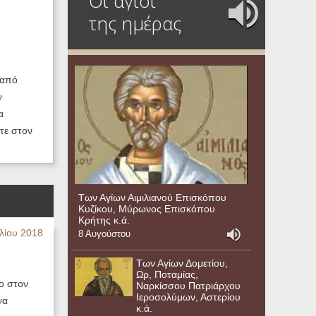
Οι άγιοι
της ημέρας
 από
ν
α
τε στον
Των Αγίων Αιμιλιανού Επισκόπου
Κυζίκου, Μύρωνος Επισκόπου
Κρήτης κ.ά.
λίου 2018
8 Αυγούστου
Των Αγίων Δομετίου,
Ωρ, Ποταμίας,
ίο στον
Ναρκίσσου Πατριάρχου
Ιεροσολύμων, Αστερίου
να
κ.ά.