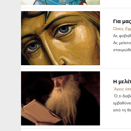
Για μα
Όσιος Εφ
Ας φοβηθ
Ας μελετο
σταυρώθηκ
Η μελέ
'Αγιος Ισ
Ό,τι διαβ
εμβαθύνει
από τη θε