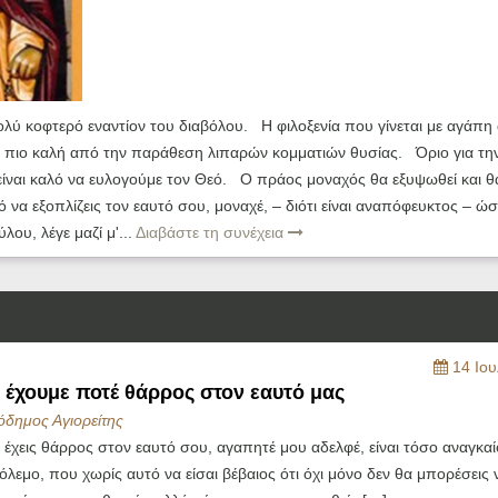
λύ κοφτερό εναντίον του διαβόλου. Η φιλοξενία που γίνεται με αγάπη
ύ πιο καλή από την παράθεση λιπαρών κομματιών θυσίας. Όριο για τη
είναι καλό να ευλογούμε τον Θεό. Ο πράος μοναχός θα εξυψωθεί και θ
να εξοπλίζεις τον εαυτό σου, μοναχέ, – διότι είναι αναπόφευκτος – ώσ
ου, λέγε μαζί μ'...
Διαβάστε τη συνέχεια
14 Ιου
 έχουμε ποτέ θάρρος στον εαυτό μας
όδημος Αγιορείτης
 έχεις θάρρος στον εαυτό σου, αγαπητέ μου αδελφέ, είναι τόσο αναγκα
λεμο, που χωρίς αυτό να είσαι βέβαιος ότι όχι μόνο δεν θα μπορέσεις 