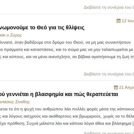
Διαβάστε τη συνέχεια του
12 Ιου
νωμονούμε το Θεό για τις θλίψεις
αάκ ο Σύρος
 δυνατό, όταν βαδίζουμε στο δρόμο του Θεού, να μη μας συναντήσουν
 πράγματα και καταστάσεις, και το σώμα μας να μην ταλαιπωρείται με
 και κόπους, και να μένει ανενόχλητο, αν βέβαια αγαπήσουμε τη ζωή τ
Διαβάστε τη συνέχεια του
21 Απρι
ύ γεννιέται η βλασφημία και πώς θεραπεύεται
στάσιος Σιναΐτης
εται το ότι η ψυχή του ανθρώπου λέει πολλές φορές μέσα της κάποιου
 και λόγους αισχρούς και ακάθαρτους και βρωμερούς, χωρίς να το θέλει
έχει πρόθεση; Συχνά μάλιστα λέει και κάποια λόγια άθεα και βλάσφημα 
Διαβάστε τη συνέχεια του