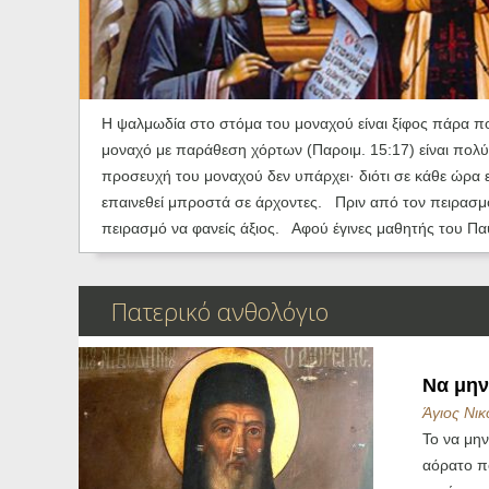
Ηχητικά
Η ψαλμωδία στο στόμα του μοναχού είναι ξίφος πάρα πο
μοναχό με παράθεση χόρτων (Παροιμ. 15:17) είναι πολ
προσευχή του μοναχού δεν υπάρχει· διότι σε κάθε ώρα 
επαινεθεί μπροστά σε άρχοντες. Πριν από τον πειρασμό 
πειρασμό να φανείς άξιος. Αφού έγινες μαθητής του Παύλ
Πατερικό ανθολόγιο
Να μην
Άγιος Νικ
Το να μην
αόρατο πό