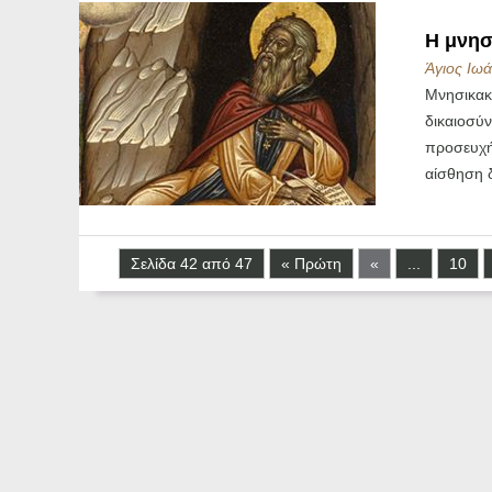
Η μνησ
Άγιος Ιωά
Μνησικακ
δικαιοσύν
προσευχή
αίσθηση 
Σελίδα 42 από 47
« Πρώτη
«
...
10