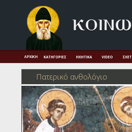
Αρχική
Πνευματική ζωή
Μαρτυρία και διδαχή
Λατρεία και προσευχή
Πατερικό ανθολόγιο
ΚΑΤΗΓΟΡΊΕΣ
ΗΧΗΤΙΚΆ
VIDEO
ΣΧΕΤ
ΑΡΧΙΚΉ
Αγιολόγιο – Εορτολόγιο
Πατερικό ανθολόγιο
Γέροντες
Η πίστη στην εποχή μας
Ορθόδοξη οικογένεια
Ορθόδοξο προσκυνητάριο
Σκέψεις-προβληματισμοί