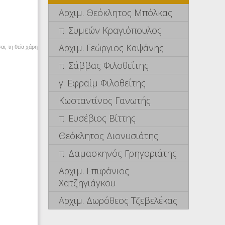
Αρχιμ. Θεόκλητος Μπόλκας
π. Συμεών Κραγιόπουλος
Αρχιμ. Γεώργιος Καψάνης
σαι, τη θεία χάρη
π. Σάββας Φιλοθεΐτης
γ. Εφραίμ Φιλοθεΐτης
Κωσταντίνος Γανωτής
π. Ευσέβιος Βίττης
Θεόκλητος Διονυσιάτης
π. Δαμασκηνός Γρηγοριάτης
Αρχιμ. Επιφάνιος
Χατζηγιάγκου
Αρχιμ. Δωρόθεος Τζεβελέκας