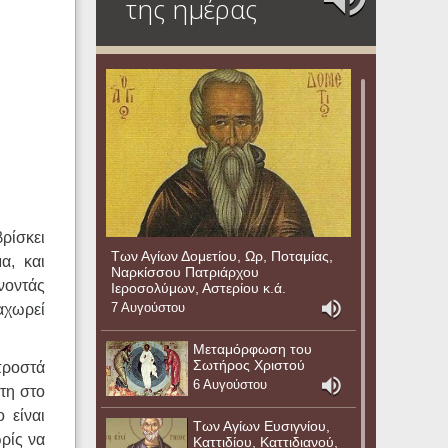
της ημέρας
ρίσκει
Των Αγίων Δομετίου, Ωρ, Ποταμίας,
α, και
Ναρκίσσου Πατριάρχου
νοντάς
Ιεροσολύμων, Αστερίου κ.ά.
7 Αυγούστου
ραχωρεί
Μεταμόρφωση του
Σωτήρος Χριστού
προστά
6 Αυγούστου
στη στο
 είναι
Των Αγίων Ευσιγνίου,
ωρίς να
Καττιδίου, Καττιδιανού,