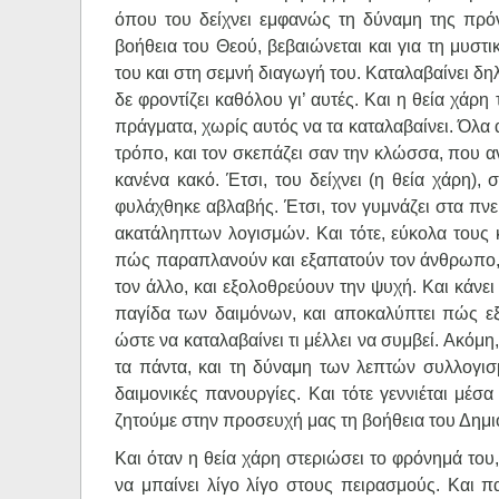
όπου του δείχνει εμφανώς τη δύναμη της πρό
βοήθεια του Θεού, βεβαιώνεται και για τη μυστ
του και στη σεμνή διαγωγή του. Καταλαβαίνει δ
δε φροντίζει καθόλου γι’ αυτές. Και η θεία χά
πράγματα, χωρίς αυτός να τα καταλαβαίνει. Όλα 
τρόπο, και τον σκεπάζει σαν την κλώσσα, που α
κανένα κακό. Έτσι, του δείχνει (η θεία χάρη),
φυλάχθηκε αβλαβής. Έτσι, τον γυμνάζει στα πνευ
ακατάληπτων λογισμών. Και τότε, εύκολα τους κ
πώς παραπλανούν και εξαπατούν τον άνθρωπο, κ
τον άλλο, και εξολοθρεύουν την ψυχή. Και κάνει
παγίδα των δαιμόνων, και αποκαλύπτει πώς εξαφ
ώστε να καταλαβαίνει τι μέλλει να συμβεί. Ακόμη
τα πάντα, και τη δύναμη των λεπτών συλλογισμώ
δαιμονικές πανουργίες. Και τότε γεννιέται μέσα
ζητούμε στην προσευχή μας τη βοήθεια του Δημι
Και όταν η θεία χάρη στεριώσει το φρόνημά του,
να μπαίνει λίγο λίγο στους πειρασμούς. Και 