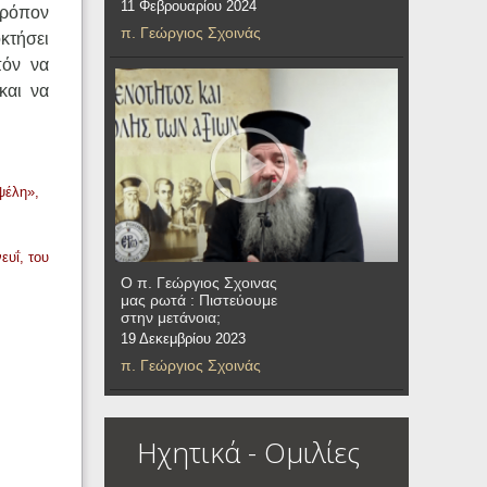
11 Φεβρουαρίου 2024
 τρόπον
π. Γεώργιος Σχοινάς
οκτήσει
πόν να
και να
ψέλη»,
ευΐ, του
Ο π. Γεώργιος Σχοινας
μας ρωτά : Πιστεύουμε
στην μετάνοια;
19 Δεκεμβρίου 2023
π. Γεώργιος Σχοινάς
Ηχητικά - Ομιλίες