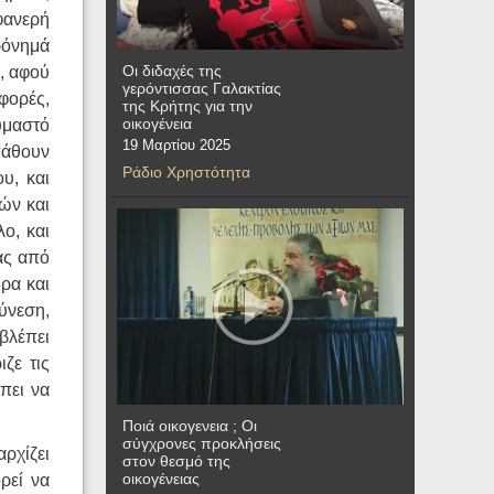
φανερή
ρόνημά
Οι διδαχές της
, αφού
γερόντισσας Γαλακτίας
φορές,
της Κρήτης για την
οικογένεια
αυμαστό
19 Μαρτίου 2025
πάθουν
Ράδιο Χρηστότητα
υ, και
κών και
ο, και
ας από
δρα και
ύνεση,
 βλέπει
ζε τις
έπει να
Ποιά οικογενεια ; Οι
σύγχρονες προκλήσεις
αρχίζει
στον θεσμό της
οικογένειας
ρεί να