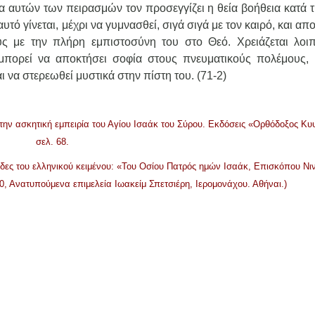
κεια αυτών των πειρασμών τον προσεγγίζει η θεία βοήθεια κατά
υτό γίνεται, μέχρι να γυμνασθεί, σιγά σιγά με τον καιρό, και απ
ύς με την πλήρη εμπιστοσύνη του στο Θεό. Χρειάζεται λοι
ν μπορεί να αποκτήσει σοφία στους πνευματικούς πολέμους, 
ι να στερεωθεί μυστικά στην πίστη του. (71-2)
την ασκητική εμπειρία του Αγίου Ισαάκ του Σύρου. Εκδόσεις «Ορθόδοξος Κυ
σελ. 68.
λίδες του ελληνικού κειμένου: «Του Οσίου Πατρός ημών Ισαάκ, Επισκόπου Νιν
0, Ανατυπούμενα επιμελεία Ιωακείμ Σπετσιέρη, Ιερομονάχου. Αθήναι.)