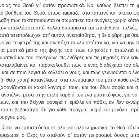
νοιας του Θεού γι’ αυτόν προσωπικά. Και καθώς βλέπει τη 
ική βοήθεια του Θεού, όπως ταιριάζει στο ταπεινό και άκακο φ
ηλαδή πώς τακτοποιούνται οι σωματικές του ανάγκες χωρίς κόπο
ρη τον απαλλάσσει από πολλά δυσάρεστα και επικίνδυνα πολλές 
αυτά τα αποδιώχνει απ’ αυτόν, ανεπαίσθητα, η θεία χάρη, με θ
νοίγει τα φτερά της και σκεπάζει τα κλωσσόπουλα, για να μην 
 στα μυστικά μάτια της ψυχής του, πώς πλησίαζε η απώλειά το
ματικά και του φανερώνει τις ενέδρες και τις μηχανές των κα
αταλαβαίνει, και παρακολουθεί πώς ο ένας διαδέχεται τον άλλ
αι σε ποιο λογισμό κολλάει ο νους, και πώς γεννιούνται ο έν
 (η θεία χάρη) καταγέλαστη στα πνευματικά του μάτια κάθε ενέ
ανίζονται οι κακοί λογισμοί τους, και του δίνει σοφία και σ
, ανατέλλει μέσα στην απλή καρδιά του ένα μυστικό φως, για να
ν, και του δείχνει φανερά τι έμελλε να πάθει, αν δεν εγνώρι
 του η βεβαιότητα ότι για κάθε πράγμα, μικρό και μεγάλο, πρ
ουργού μας.
 ώστε να εμπιστεύεται σε όλα, και ολοκληρωτικά, το Θεό, τότε 
παραχωρεί ο Θεός να σταλούν σ’ αυτόν πειρασμοί, όσους μπο