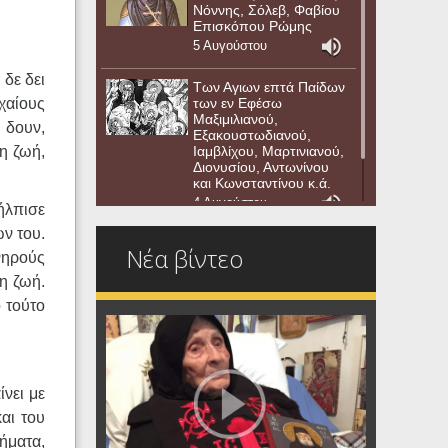
Νόννης, Σόλεβ, Φαβίου
Επισκόπου Ρώμης
5 Αυγούστου
 δε δει
Των Αγιων επτά Παίδων
χαίους
των εν Εφέσω
Μαξιμιλιανού,
 δουν,
Εξακουστωδιανού,
η ζωή,
Ιαμβλίχου, Μαρτινιανού,
Διονυσίου, Αντωνίνου
και Κωνσταντίνου κ.ά.
4 Αυγούστου
ήλπισε
ων του.
Νέα βίντεο
νηρούς
τη ζωή.
 τούτο
νει με
αι του
ήματα,