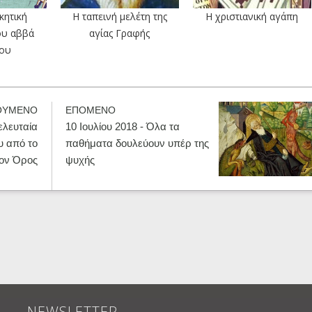
κητική
Η ταπεινή μελέτη της
Η χριστιανική αγάπη
ου αββά
αγίας Γραφής
ίου
ΟΥΜΕΝΟ
ΕΠΟΜΕΝΟ
τελευταία
10 Ιουλίου 2018 - Όλα τα
υ από το
παθήματα δουλεύουν υπέρ της
ιον Όρος
ψυχής
NEWSLETTER