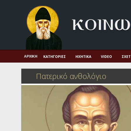
Αρχική
Πνευματική ζωή
Μαρτυρία και διδαχή
Λατρεία και προσευχή
Πατερικό ανθολόγιο
ΚΑΤΗΓΟΡΊΕΣ
ΗΧΗΤΙΚΆ
VIDEO
ΣΧΕΤ
ΑΡΧΙΚΉ
Αγιολόγιο – Εορτολόγιο
Πατερικό ανθολόγιο
Γέροντες
Η πίστη στην εποχή μας
Ορθόδοξη οικογένεια
Ορθόδοξο προσκυνητάριο
Σκέψεις-προβληματισμοί