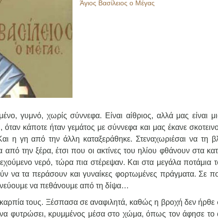
Άγιος Βασίλειος ο Μέγας
ένο, γυμνό, χωρίς σύννεφα. Είναι αίθριος, αλλά μας είναι μι
, όταν κάποτε ήταν γεμάτος με σύννεφα και μας έκανε σκοτειν
αι η γη από την άλλη καταξεράθηκε. Στεναχωριέσαι να τη βλ
 από την ξέρα, έτσι που οι ακτίνες του ηλίου φθάνουν στα κα
ρεχούμενο νερό, τώρα πια στέρεψαν. Και στα μεγάλα ποτάμια τ
ούν να τα περάσουν και γυναίκες φορτωμένες πράγματα. Σε π
δυνεύουμε να πεθάνουμε από τη δίψα…
ακαρπία τους. Ξέσπασα σε αναφιλητά, καθώς η βροχή δεν ήρθε 
να φυτρώσει, κρυμμένος μέσα στο χώμα, όπως τον άφησε το α