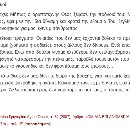
κοί.
χει; Μήπως ο αριστοτέχνης Θεός ξέχασε την πρόνοιά του;
, έχει μεν την ίδια δύναμη και κρατεί την εξουσία Του, ξεγλί
νοητικός για μας, έγινε μισάνθρωπος;
τέτοια πράγματα. Οι αιτίες που δεν μας έρχονται βολικά τα π
ουμε (χρήματα ή σοδειές), στους άλλους δεν δίνουμε. Ενώ επα
άζονται. Ενώ από δούλοι γίναμε ελεύθεροι, δεν σπλαχνιζόμαστ
φαγητό να κορέσουμε την πείνα μας, παραβλέπουμε αυτόν που
νόμαστε τσιγκούνηδες και δεν φροντίζουμε τους φτωχούς…
αυτό ο Θεός δεν μας δίνει το δώρο της βροχής, γιατί και εμείς ξ
, επειδή ψυχράθηκε η αγάπη. Κάνουμε λιτανείες με δυνατές ψαλ
έρα. Άλλωστε και εμείς δεν γυρίσαμε το αυτί μας σ’ αυτούς π
σίου Γρηγορίου Αγίου Όρους, τ. 32 (2007), άρθρο: «ΟΜΙΛΙΑ ΕΠΙ ΑΝΟΜΒΡΙΑ
ΣΙΑ», σελ. 35 (αποσπάσματα).