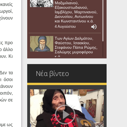
Μαξιμιλιανού,
κανείς
Εξακουστωδιανού,
ωργοί,
Ιαμβλίχου, Μαρτινιανού,
Διονυσίου, Αντωνίνου
 χύνουν
και Κωνσταντίνου κ.ά.
4 Αυγούστου
Των Αγίων Δαλμάτου,
ες προ
Φαύστου, Ισαακίου,
Στεφάνου Πάπα Ρώμης,
ο άλλο
Σαλώμης μυροφόρου
ουν. Κι
κ.ά.
3 Αυγούστου
Νέα βίντεο
Δεν τα
ι όσοι
 κάνουν
λοιπόν,
ρών σε
ουμε ως