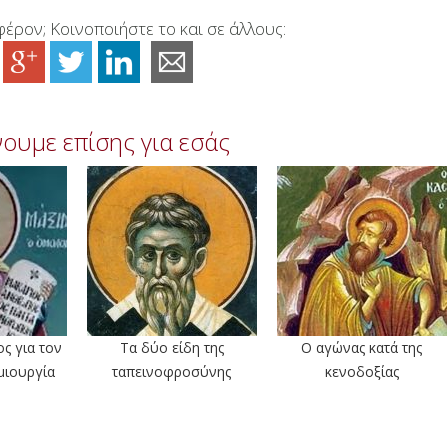
έρον; Κοινοποιήστε το και σε άλλους:
ουμε επίσης για εσάς
ς για τον
Τα δύο είδη της
Ο αγώνας κατά της
μιουργία
ταπεινοφροσύνης
κενοδοξίας