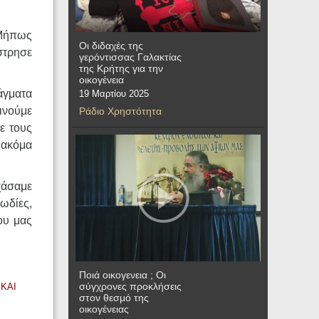
 Μήπως
Οι διδαχές της
στρησε
γερόντισσας Γαλακτίας
της Κρήτης για την
οικογένεια
ράγματα
19 Μαρτίου 2025
ινούμε
Ράδιο Χρηστότητα
ε τους
 ακόμα
εχάσαμε
μωδίες,
ου μας
Ποιά οικογενεια ; Οι
σύγχρονες προκλήσεις
 ΚΑΙ
στον θεσμό της
οικογένειας