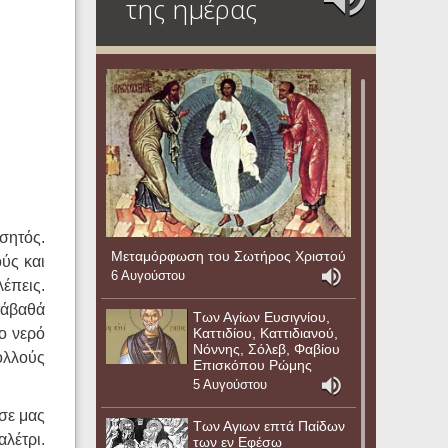
της ημέρας
σητός.
Μεταμόρφωση του Σωτήρος Χριστού
ούς και
6 Αυγούστου
έπεις.
τάβαθά
Των Αγίων Ευσιγνίου,
Καττιδίου, Καττιδιανού,
ο νερό
Νόννης, Σόλεβ, Φαβίου
ολλούς
Επισκόπου Ρώμης
5 Αυγούστου
σε μας
Των Αγιων επτά Παίδων
λέτρι.
των εν Εφέσω