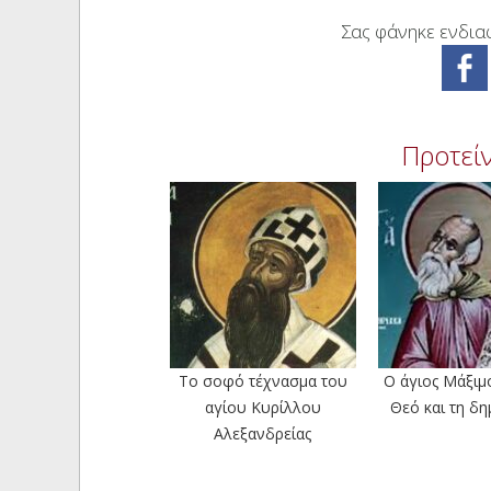
Σας φάνηκε ενδιαφ
Προτείν
Το σοφό τέχνασμα του
Ο άγιος Μάξιμο
αγίου Κυρίλλου
Θεό και τη δη
Αλεξανδρείας