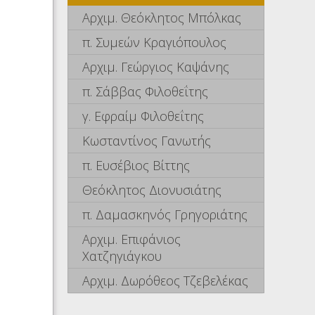
Αρχιμ. Θεόκλητος Μπόλκας
π. Συμεών Κραγιόπουλος
Αρχιμ. Γεώργιος Καψάνης
π. Σάββας Φιλοθεΐτης
γ. Εφραίμ Φιλοθεΐτης
Κωσταντίνος Γανωτής
π. Ευσέβιος Βίττης
Θεόκλητος Διονυσιάτης
π. Δαμασκηνός Γρηγοριάτης
Αρχιμ. Επιφάνιος
Χατζηγιάγκου
Αρχιμ. Δωρόθεος Τζεβελέκας