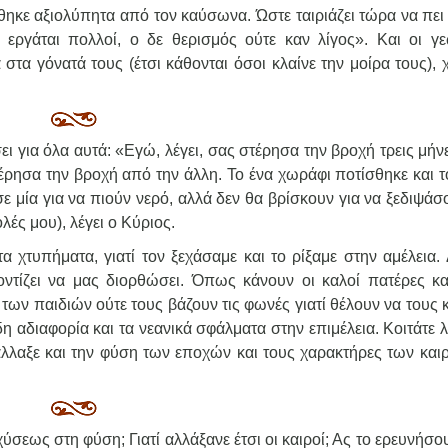
θηκε αξιολύπητα από τον καύσωνα. Ώστε ταιριάζει τώρα να πει 
 εργάται πολλοί, ο δε θερισμός ούτε καν λίγος». Και οι γε
στα γόνατά τους (έτσι κάθονται όσοι κλαίνε την μοίρα τους),
ι για όλα αυτά: «Εγώ, λέγει, σας στέρησα την βροχή τρεις μήν
έρησα την βροχή από την άλλη. Το ένα χωράφι ποτίσθηκε και τ
σε μία για να πιούν νερό, αλλά δεν θα βρίσκουν για να ξεδιψάσ
ολές μου), λέγει ο Κύριος.
α χτυπήματα, γιατί τον ξεχάσαμε και το ρίξαμε στην αμέλεια. 
οντίζει να μας διορθώσει. Όπως κάνουν οι καλοί πατέρες κα
 των παιδιών ούτε τους βάζουν τις φωνές γιατί θέλουν να τους
 αδιαφορία και τα νεανικά σφάλματα στην επιμέλεια. Κοιτάτε 
λαξε και την φύση των εποχών και τους χαρακτήρες των και
γχύσεως στη φύση; Γιατί αλλάξανε έτσι οι καιροί; Ας το ερευνήσ