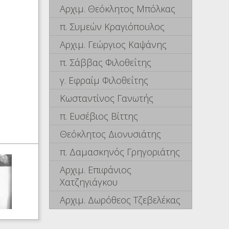
Αρχιμ. Θεόκλητος Μπόλκας
π. Συμεών Κραγιόπουλος
Αρχιμ. Γεώργιος Καψάνης
π. Σάββας Φιλοθεΐτης
γ. Εφραίμ Φιλοθεΐτης
Κωσταντίνος Γανωτής
π. Ευσέβιος Βίττης
Θεόκλητος Διονυσιάτης
π. Δαμασκηνός Γρηγοριάτης
Αρχιμ. Επιφάνιος
Χατζηγιάγκου
Αρχιμ. Δωρόθεος Τζεβελέκας