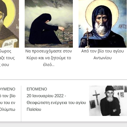
δωρος
Να προσευχόμαστε στον
Από τον βίο του αγίου
αζε τους
Κύριο και να ζητούμε το
Αντωνίου
ς σου
έλεό...
ΟΥΜΕΝΟ
ΕΠΟΜΕΝΟ
 τον βίο
20 Ιανουαρίου 2022 -
ου του εν
Θεοφώτιστη ενέργεια του αγίου
Ολύμπω
Παϊσίου