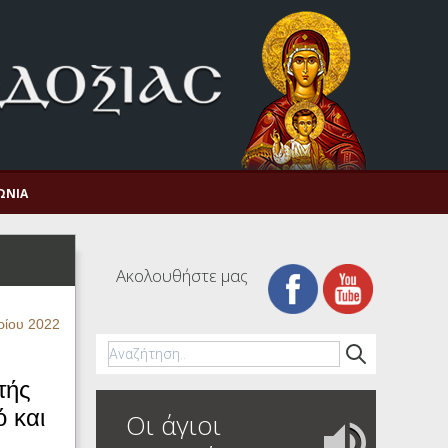
ΩΝΊΑ
Ακολουθήστε μας
ρίου 2022
τής
 και
Οι άγιοι