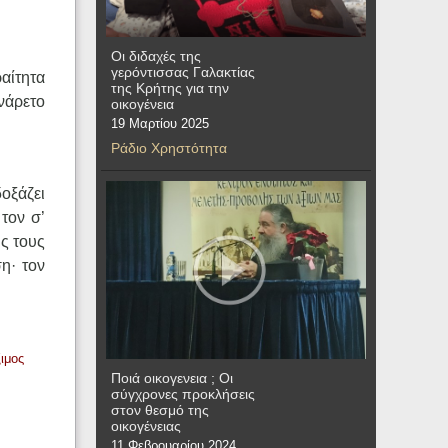
Οι διδαχές της
γερόντισσας Γαλακτίας
ραίτητα
της Κρήτης για την
ενάρετο
οικογένεια
19 Μαρτίου 2025
Ράδιο Χρηστότητα
οξάζει
τον σ’
ς τους
η· τον
ιμος
Ποιά οικογενεια ; Οι
σύγχρονες προκλήσεις
στον θεσμό της
οικογένειας
11 Φεβρουαρίου 2024