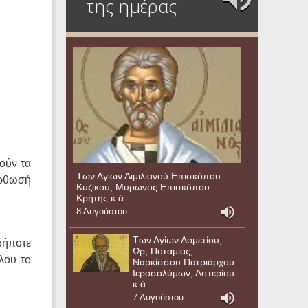
της ημέρας
ούν τα
Των Αγίων Αιμιλιανού Επισκόπου
ιόρθωσή
Κυζίκου, Μύρωνος Επισκόπου
Κρήτης κ.ά.
8 Αυγούστου
Των Αγίων Δομετίου,
δήποτε
Ωρ, Ποταμίας,
λου το
Ναρκίσσου Πατριάρχου
Ιεροσολύμων, Αστερίου
κ.ά.
7 Αυγούστου