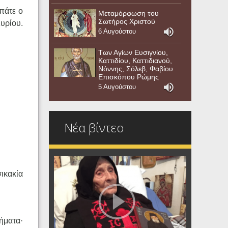
απάτε ο
Μεταμόρφωση του
Σωτήρος Χριστού
υρίου.
6 Αυγούστου
Των Αγίων Ευσιγνίου,
Καττιδίου, Καττιδιανού,
Νόννης, Σόλεβ, Φαβίου
Επισκόπου Ρώμης
5 Αυγούστου
Νέα βίντεο
σικακία
ήματα·