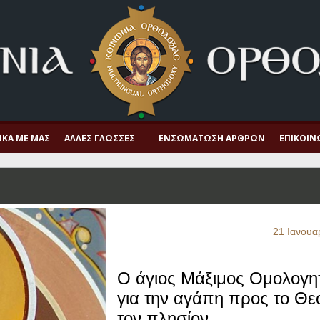
ΙΚΆ ΜΕ ΜΑΣ
ΆΛΛΕΣ ΓΛΏΣΣΕΣ
ΕΝΣΩΜΆΤΩΣΗ ΆΡΘΡΩΝ
ΕΠΙΚΟΙΝ
21 Ιανουα
Ο άγιος Μάξιμος Ομολογη
για την αγάπη προς το Θεό
τον πλησίον