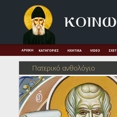
Αρχική
Πνευματική ζωή
Μαρτυρία και διδαχή
Λατρεία και προσευχή
Πατερικό ανθολόγιο
ΚΑΤΗΓΟΡΊΕΣ
ΗΧΗΤΙΚΆ
VIDEO
ΣΧΕΤ
ΑΡΧΙΚΉ
Αγιολόγιο – Εορτολόγιο
Πατερικό ανθολόγιο
Γέροντες
Η πίστη στην εποχή μας
Ορθόδοξη οικογένεια
Ορθόδοξο προσκυνητάριο
Σκέψεις-προβληματισμοί