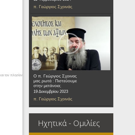
π. Γεώργιος Σχοινάς
και τον πλησίον
Ο π. Γεώργιος Σχοινας
μας ρωτά : Πιστεύουμε
στην μετάνοια;
19 Δεκεμβρίου 2023
π. Γεώργιος Σχοινάς
Ηχητικά - Ομιλίες