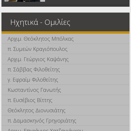
Ηχητικά - Ομιλίες
Αρχιμ. Θεόκλητος Μπόλκας
π. Συμεών Κραγιόπουλος
Αρχιμ. Γεώργιος Καψάνης
π. Σάββας Φιλοθεΐτης
γ. Εφραίμ Φιλοθεΐτης
Κωσταντίνος Γανωτής
π. Ευσέβιος Βίττης
Θεόκλητος Διονυσιάτης
π. Δαμασκηνός Γρηγοριάτης
Αρχιμ. Επιφάνιος Χατζηγιάγκου