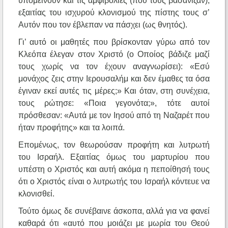
υπομείνουν και τις αμφιβολίες (που τους βασάνιζαν),
εξαιτίας του ισχυρού κλονισμού της πίστης τους σ’
Αυτόν που τον έβλεπαν να πάσχει (ως θνητός).
Γι’ αυτό οι μαθητές που βρίσκονταν γύρω από τον
Κλεόπα έλεγαν στον Χριστό (ο Οποίος βάδιζε μαζί
τους χωρίς να τον έχουν αναγνωρίσει): «Εσύ
μονάχος ζεις στην Ιερουσαλήμ και δεν έμαθες τα όσα
έγιναν εκεί αυτές τις μέρες;» Και όταν, στη συνέχεια,
τους ρώτησε: «Ποια γεγονότα;», τότε αυτοί
πρόσθεσαν: «Αυτά με τον Ιησού από τη Ναζαρέτ που
ήταν προφήτης» και τα λοιπά.
Επομένως, τον θεωρούσαν προφήτη και λυτρωτή
του Ισραήλ. Εξαιτίας όμως του μαρτυρίου που
υπέστη ο Χριστός και αυτή ακόμα η πεποίθησή τους
ότι ο Χριστός είναι ο λυτρωτής του Ισραήλ κόντευε να
κλονισθεί.
Τούτο όμως δε συνέβαινε άσκοπα, αλλά για να φανεί
καθαρά ότι «αυτό που μοιάζει με μωρία του Θεού