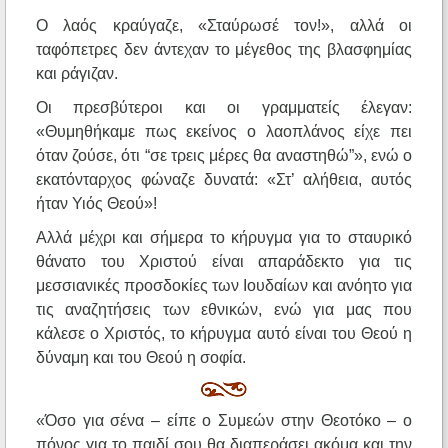
Ο λαός κραύγαζε, «Σταύρωσέ τον!», αλλά οι
ταφόπετρες δεν άντεχαν το μέγεθος της βλασφημίας
και ράγιζαν.
Οι πρεσβύτεροι και οι γραμματείς έλεγαν:
«Θυμηθήκαμε πως εκείνος ο λαοπλάνος είχε πει
όταν ζούσε, ότι “σε τρεις μέρες θα αναστηθώ”», ενώ ο
εκατόνταρχος φώναζε δυνατά: «Στ’ αλήθεια, αυτός
ήταν Υιός Θεού»!
Αλλά μέχρι και σήμερα το κήρυγμα για το σταυρικό
θάνατο του Χριστού είναι απαράδεκτο για τις
μεσσιανικές προσδοκίες των Ιουδαίων και ανόητο για
τις αναζητήσεις των εθνικών, ενώ για μας που
κάλεσε ο Χριστός, το κήρυγμα αυτό είναι του Θεού η
δύναμη και του Θεού η σοφία.
«Όσο για σένα – είπε ο Συμεών στην Θεοτόκο – ο
πόνος για το παιδί σου θα διαπεράσει ακόμα και την