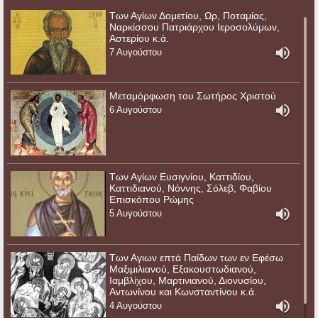
Των Αγίων Δομετίου, Ωρ, Ποταμίας,
Ναρκίσσου Πατριάρχου Ιεροσολύμων,
Αστερίου κ.ά.
7 Αυγούστου
Μεταμόρφωση του Σωτήρος Χριστού
6 Αυγούστου
Των Αγίων Ευσιγνίου, Καττιδίου,
Καττιδιανού, Νόννης, Σόλεβ, Φαβίου
Επισκόπου Ρώμης
5 Αυγούστου
Των Αγιων επτά Παίδων των εν Εφέσω
Μαξιμιλιανού, Εξακουστωδιανού,
Ιαμβλίχου, Μαρτινιανού, Διονυσίου,
Αντωνίνου και Κωνσταντίνου κ.ά.
4 Αυγούστου