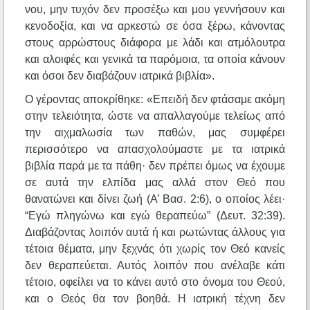
νου, μην τυχόν δεν προσέξω και μου γεννήσουν και
κενοδοξία, και να αρκεστώ σε όσα ξέρω, κάνοντας
στους αρρώστους διάφορα με λάδι και ατμόλουτρα
και αλοιφές και γενικά τα παρόμοια, τα οποία κάνουν
και όσοι δεν διαβάζουν ιατρικά βιβλία».
Ο γέροντας αποκρίθηκε: «Επειδή δεν φτάσαμε ακόμη
στην τελειότητα, ώστε να απαλλαγούμε τελείως από
την αιχμαλωσία των παθών, μας συμφέρει
περισσότερο να απασχολούμαστε με τα ιατρικά
βιβλία παρά με τα πάθη· δεν πρέπει όμως να έχουμε
σε αυτά την ελπίδα μας αλλά στον Θεό που
θανατώνει και δίνει ζωή (Α’ Βασ. 2:6), ο οποίος λέει·
“Εγώ πληγώνω και εγώ θεραπεύω” (Δευτ. 32:39).
Διαβάζοντας λοιπόν αυτά ή και ρωτώντας άλλους για
τέτοια θέματα, μην ξεχνάς ότι χωρίς τον Θεό κανείς
δεν θεραπεύεται. Αυτός λοιπόν που ανέλαβε κάτι
τέτοιο, οφείλει να το κάνει αυτό στο όνομα του Θεού,
και ο Θεός θα τον βοηθά. Η ιατρική τέχνη δεν