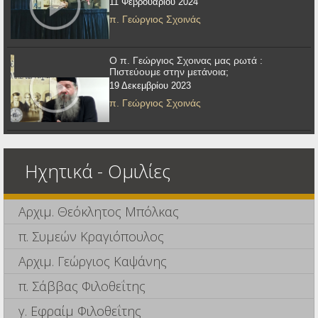
11 Φεβρουαρίου 2024
π. Γεώργιος Σχοινάς
Ο π. Γεώργιος Σχοινας μας ρωτά :
Πιστεύουμε στην μετάνοια;
19 Δεκεμβρίου 2023
π. Γεώργιος Σχοινάς
Ηχητικά - Ομιλίες
Αρχιμ. Θεόκλητος Μπόλκας
π. Συμεών Κραγιόπουλος
Αρχιμ. Γεώργιος Καψάνης
π. Σάββας Φιλοθεΐτης
γ. Εφραίμ Φιλοθεΐτης