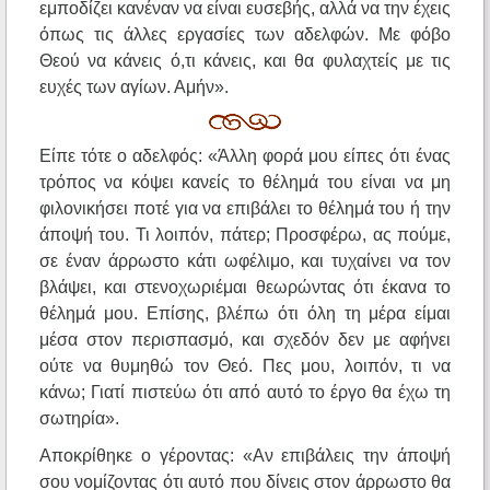
εμποδίζει κανέναν να είναι ευσεβής, αλλά να την έχεις
όπως τις άλλες εργασίες των αδελφών. Με φόβο
Θεού να κάνεις ό,τι κάνεις, και θα φυλαχτείς με τις
ευχές των αγίων. Αμήν».
Είπε τότε ο αδελφός: «Άλλη φορά μου είπες ότι ένας
τρόπος να κόψει κανείς το θέλημά του είναι να μη
φιλονικήσει ποτέ για να επιβάλει το θέλημά του ή την
άποψή του. Τι λοιπόν, πάτερ; Προσφέρω, ας πούμε,
σε έναν άρρωστο κάτι ωφέλιμο, και τυχαίνει να τον
βλάψει, και στενοχωριέμαι θεωρώντας ότι έκανα το
θέλημά μου. Επίσης, βλέπω ότι όλη τη μέρα είμαι
μέσα στον περισπασμό, και σχεδόν δεν με αφήνει
ούτε να θυμηθώ τον Θεό. Πες μου, λοιπόν, τι να
κάνω; Γιατί πιστεύω ότι από αυτό το έργο θα έχω τη
σωτηρία».
Αποκρίθηκε ο γέροντας: «Αν επιβάλεις την άποψή
σου νομίζοντας ότι αυτό που δίνεις στον άρρωστο θα