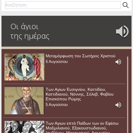
Οι άγιοι
της ημέρας
Μεταμόρφωση του Σωτήρος Χριστού
6 Αυγούστου
Των Αγίων Ευσιγνίου, Καττιδίου,
Καττιδιανού, Νόννης, Σόλεβ, Φαβίου
Επισκόπου Ρώμης
5 Αυγούστου
Των Αγιων επτά Παίδων των εν Εφέσω
Μαξιμιλιανού, Εξακουστωδιανού,
Ιαμβλίχου, Μαρτινιανού, Διονυσίου,