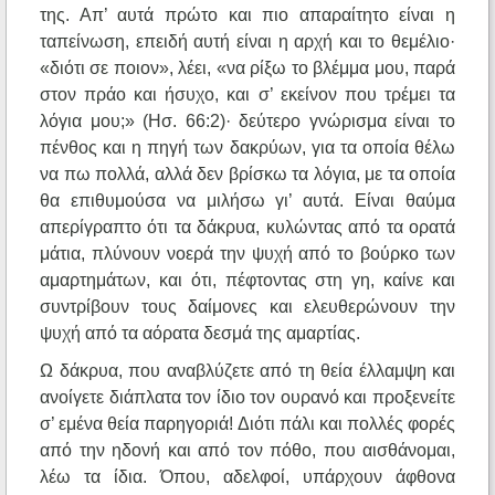
της. Απ’ αυτά πρώτο και πιο απαραίτητο είναι η
ταπείνωση, επειδή αυτή είναι η αρχή και το θεμέλιο·
«διότι σε ποιον», λέει, «να ρίξω το βλέμμα μου, παρά
στον πράο και ήσυχο, και σ’ εκείνον που τρέμει τα
λόγια μου;» (Ησ. 66:2)· δεύτερο γνώρισμα είναι το
πένθος και η πηγή των δακρύων, για τα οποία θέλω
να πω πολλά, αλλά δεν βρίσκω τα λόγια, με τα οποία
θα επιθυμούσα να μιλήσω γι’ αυτά. Είναι θαύμα
απερίγραπτο ότι τα δάκρυα, κυλώντας από τα ορατά
μάτια, πλύνουν νοερά την ψυχή από το βούρκο των
αμαρτημάτων, και ότι, πέφτοντας στη γη, καίνε και
συντρίβουν τους δαίμονες και ελευθερώνουν την
ψυχή από τα αόρατα δεσμά της αμαρτίας.
Ω δάκρυα, που αναβλύζετε από τη θεία έλλαμψη και
ανοίγετε διάπλατα τον ίδιο τον ουρανό και προξενείτε
σ’ εμένα θεία παρηγοριά! Διότι πάλι και πολλές φορές
από την ηδονή και από τον πόθο, που αισθάνομαι,
λέω τα ίδια. Όπου, αδελφοί, υπάρχουν άφθονα