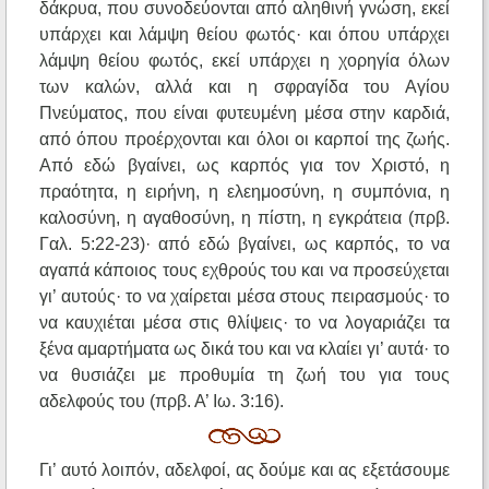
δάκρυα, που συνοδεύονται από αληθινή γνώση, εκεί
υπάρχει και λάμψη θείου φωτός· και όπου υπάρχει
λάμψη θείου φωτός, εκεί υπάρχει η χορηγία όλων
των καλών, αλλά και η σφραγίδα του Αγίου
Πνεύματος, που είναι φυτευμένη μέσα στην καρδιά,
από όπου προέρχονται και όλοι οι καρποί της ζωής.
Από εδώ βγαίνει, ως καρπός για τον Χριστό, η
πραότητα, η ειρήνη, η ελεημοσύνη, η συμπόνια, η
καλοσύνη, η αγαθοσύνη, η πίστη, η εγκράτεια (πρβ.
Γαλ. 5:22-23)· από εδώ βγαίνει, ως καρπός, το να
αγαπά κάποιος τους εχθρούς του και να προσεύχεται
γι’ αυτούς· το να χαίρεται μέσα στους πειρασμούς· το
να καυχιέται μέσα στις θλίψεις· το να λογαριάζει τα
ξένα αμαρτήματα ως δικά του και να κλαίει γι’ αυτά· το
να θυσιάζει με προθυμία τη ζωή του για τους
αδελφούς του (πρβ. Α’ Ιω. 3:16).
Γι’ αυτό λοιπόν, αδελφοί, ας δούμε και ας εξετάσουμε