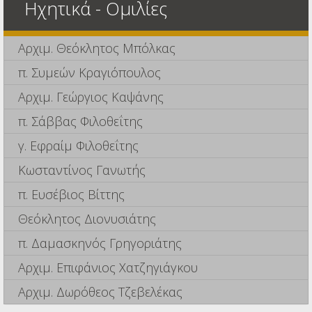
Ηχητικά - Ομιλίες
Αρχιμ. Θεόκλητος Μπόλκας
π. Συμεών Κραγιόπουλος
Αρχιμ. Γεώργιος Καψάνης
π. Σάββας Φιλοθεΐτης
γ. Εφραίμ Φιλοθεΐτης
Κωσταντίνος Γανωτής
π. Ευσέβιος Βίττης
Θεόκλητος Διονυσιάτης
π. Δαμασκηνός Γρηγοριάτης
Αρχιμ. Επιφάνιος Χατζηγιάγκου
Αρχιμ. Δωρόθεος Τζεβελέκας