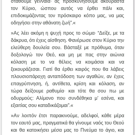
σταθούμε γενναία· ας προσκυνήσουμε ακούραστα
τον Κύριο, ώσπου αυτός να έρθει πάλι και,
επιδοκιμάζοντας τον πρόσκαιρο κόπο μας, να μας
οδηγήσει στην αθάνατη ζωή”.«
»Ας λέει ακόμη η ψυχή προς το σώμα· “Δείξε, με τα
δάκρυα, ότι έχεις αίσθηση. Φανέρωσε στον Κύριο την
ελεύθερη δουλεία σου. Βάσταξέ με πρόθυμα, όταν
δοξολογώ τον Θεό, και μη με πας στην αιώνια
κόλαση με το να θέλεις να κοιμάσαι και να
ξεκουράζεσαι. Γιατί θα έρθει καιρός που θα λάβεις
πλουσιοπάροχη ανταπόδοση των αγαθών, αν έχεις
επαγρύπνηση, ή, αντίθετα, κρίση και κόλαση, αν
τώρα δείξουμε ραθυμία· και τότε θα σου πω με
οδυρμούς: Αλίμονο που συνδέθηκα μ’ εσένα, και
εξαιτίας σου καταδικάζομαι”.«
»Αν λοιπόν έτσι παρακινούμε, αδελφοί, κάθε μέρα
τον εαυτό μας, πραγματικά θα γίνουμε ναός του Θεού
και θα κατοικήσει μέσα μας το Πνεύμα το άγιο, και