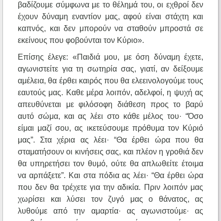
βαδίζουμε σύμφωνα με το θέλημά του, οι εχθροί δεν
έχουν δύναμη εναντίον μας, αφού είναι στάχτη και
καπνός, και δεν μπορούν να σταθούν μπροστά σε
εκείνους που φοβούνται τον Κύριο».
Επίσης έλεγε: «Παιδιά μου, με όση δύναμη έχετε,
αγωνιστείτε για τη σωτηρία σας, γιατί, αν δείξουμε
αμέλεια, θα έρθει καιρός που θα ελεεινολογούμε τους
εαυτούς μας. Καθε μέρα λοιπόν, αδελφοί, η ψυχή ας
απευθύνεται με φιλόσοφη διάθεση προς το βαρύ
αυτό σώμα, και ας λέει στο κάθε μέλος του· “Όσο
είμαι μαζί σου, ας ικετεύσουμε πρόθυμα τον Κύριό
μας”. Στα χέρια ας λέει· “Θα έρθει ώρα που θα
σταματήσουν οι κινήσεις σας, και πλέον η γροθιά δεν
θα υπηρετήσει τον θυμό, ούτε θα απλωθείτε έτοιμα
να αρπάξετε”. Και στα πόδια ας λέει· “Θα έρθει ώρα
που δεν θα τρέχετε για την αδικία. Πριν λοιπόν μας
χωρίσει και λύσει τον ζυγό μας ο θάνατος, ας
λυθούμε από την αμαρτία· ας αγωνιστούμε· ας