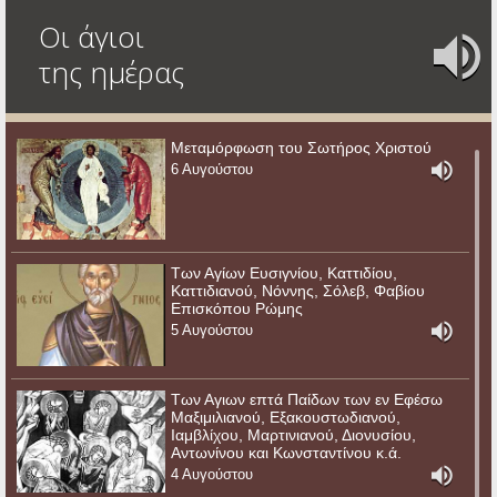
Οι άγιοι
της ημέρας
Μεταμόρφωση του Σωτήρος Χριστού
6 Αυγούστου
Των Αγίων Ευσιγνίου, Καττιδίου,
Καττιδιανού, Νόννης, Σόλεβ, Φαβίου
Επισκόπου Ρώμης
5 Αυγούστου
Των Αγιων επτά Παίδων των εν Εφέσω
Μαξιμιλιανού, Εξακουστωδιανού,
Ιαμβλίχου, Μαρτινιανού, Διονυσίου,
Αντωνίνου και Κωνσταντίνου κ.ά.
4 Αυγούστου