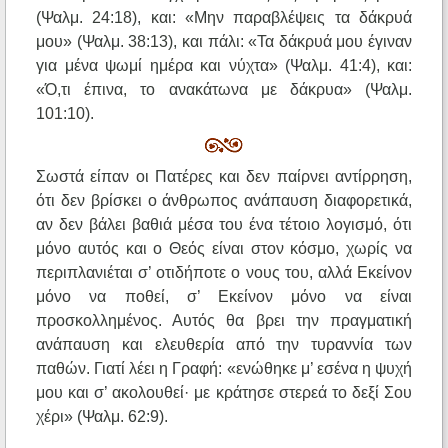
(Ψαλμ. 24:18), και: «Μην παραβλέψεις τα δάκρυά
μου» (Ψαλμ. 38:13), και πάλι: «Τα δάκρυά μου έγιναν
για μένα ψωμί ημέρα και νύχτα» (Ψαλμ. 41:4), και:
«Ό,τι έπινα, το ανακάτωνα με δάκρυα» (Ψαλμ.
101:10).
Σωστά είπαν οι Πατέρες και δεν παίρνει αντίρρηση,
ότι δεν βρίσκει ο άνθρωπος ανάπαυση διαφορετικά,
αν δεν βάλει βαθιά μέσα του ένα τέτοιο λογισμό, ότι
μόνο αυτός και ο Θεός είναι στον κόσμο, χωρίς να
περιπλανιέται σ’ οτιδήποτε ο νους του, αλλά Εκείνον
μόνο να ποθεί, σ’ Εκείνον μόνο να είναι
προσκολλημένος. Αυτός θα βρει την πραγματική
ανάπαυση και ελευθερία από την τυραννία των
παθών. Γιατί λέει η Γραφή: «ενώθηκε μ’ εσένα η ψυχή
μου και σ’ ακολουθεί· με κράτησε στερεά το δεξί Σου
χέρι» (Ψαλμ. 62:9).