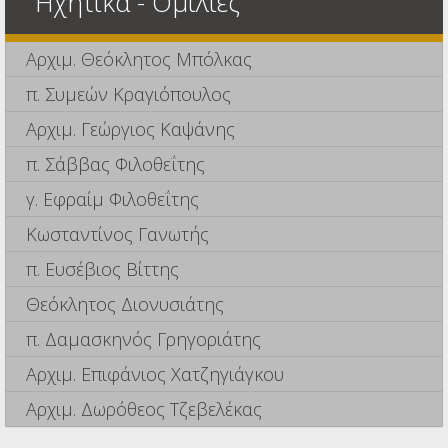
Ηχητικά - Ομιλίες
Αρχιμ. Θεόκλητος Μπόλκας
π. Συμεών Κραγιόπουλος
Αρχιμ. Γεώργιος Καψάνης
π. Σάββας Φιλοθεΐτης
γ. Εφραίμ Φιλοθεΐτης
Κωσταντίνος Γανωτής
π. Ευσέβιος Βίττης
Θεόκλητος Διονυσιάτης
π. Δαμασκηνός Γρηγοριάτης
Αρχιμ. Επιφάνιος Χατζηγιάγκου
Αρχιμ. Δωρόθεος Τζεβελέκας