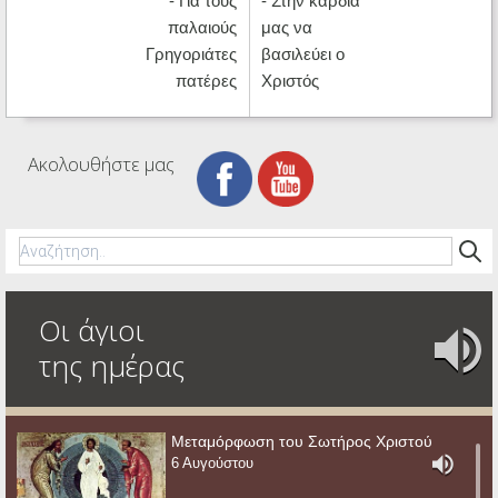
- Για τους
- Στην καρδιά
παλαιούς
μας να
Γρηγοριάτες
βασιλεύει ο
πατέρες
Χριστός
Ακολουθήστε μας
Οι άγιοι
της ημέρας
Μεταμόρφωση του Σωτήρος Χριστού
6 Αυγούστου