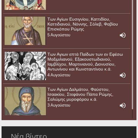
Των Αγίων Ευσιγνίου, Καττιδίου,
Καττιδιανού, Νόννης, Σόλεβ, Φαβίου
Επισκόπου Ρώμης
5 Αυγούστου
Των Αγιων επτά Παίδων των εν Εφέσω
Μαξιμιλιανού, Εξακουστωδιανού,
Ιαμβλίχου, Μαρτινιανού, Διονυσίου,
Αντωνίνου και Κωνσταντίνου κ.ά.
4 Αυγούστου
Των Αγίων Δαλμάτου, Φαύστου,
Ισαακίου, Στεφάνου Πάπα Ρώμης,
Σαλώμης μυροφόρου κ.ά.
3 Αυγούστου
Νέα βίντεο