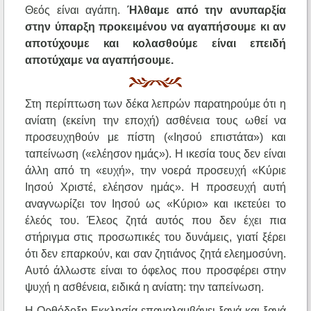
Θεός είναι αγάπη.
Ήλθαμε από την ανυπαρξία
στην ύπαρξη προκειμένου να αγαπήσουμε κι αν
αποτύχουμε και κολασθούμε είναι επειδή
αποτύχαμε να αγαπήσουμε.
Στη περίπτωση των δέκα λεπρών παρατηρούμε ότι η
ανίατη (εκείνη την εποχή) ασθένεια τους ωθεί να
προσευχηθούν με πίστη («Ιησού επιστάτα») και
ταπείνωση («ελέησον ημάς»). Η ικεσία τους δεν είναι
άλλη από τη «ευχή», την νοερά προσευχή «Κύριε
Ιησού Χριστέ, ελέησον ημάς». Η προσευχή αυτή
αναγνωρίζει τον Ιησού ως «Κύριο» και ικετεύει το
έλεός του. Έλεος ζητά αυτός που δεν έχει πια
στήριγμα στις προσωπικές του δυνάμεις, γιατί ξέρει
ότι δεν επαρκούν, και σαν ζητιάνος ζητά ελεημοσύνη.
Αυτό άλλωστε είναι το όφελος που προσφέρει στην
ψυχή η ασθένεια, ειδικά η ανίατη: την ταπείνωση.
Η Ορθόδοξη Εκκλησία επαναλαμβάνει ξανά και ξανά