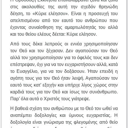
στις ακολουθίες της αυτή την σχεδόν θρηνώδη
δέηση, το «Κύριε ελέησον». Είναι η προσευχή του
απελπισμένου από τον εαυτό του ανθρώπου που
έχοντας συναίσθηση της αμαρτωλότητάς του αλλά
και του θείου ελέους δέεται: Κύριε ελέησον.
Από τους δέκα λεπρούς οι εννέα χρησιμοποίησαν
τον Θεό και τον ξέχασαν. Δεν αγαπούσαν τον Θεό
αλλά τον χρησιμοποίησαν για το όφελός τους και δεν
επέστρεψαν, όχι για να τον ευχαριστήσουν αλλά, κατά
το Ευαγγέλιο, για να τον δοξάσουν. Ήταν επειδή η
αγάπη τους για τον Θεό ήταν λειψή. Αγαπούσαν τον
εαυτό τους κατ’ εξοχήν και υπήρχε λίγος χώρος στην
καρδιά τους για τον Θεό και ίσως τον συνάνθρωπο.
Παρ’ όλα αυτά ο Χριστός τους γιάτρεψε.
Η βαθειά σχέση του ανθρώπου με το Θεό τον ωθεί να
αναπέμπει δοξολογίες και ύμνους ευχαριστίας. Η
δοξολογία είναι γνώρισμα της φλεγομένης από θείο