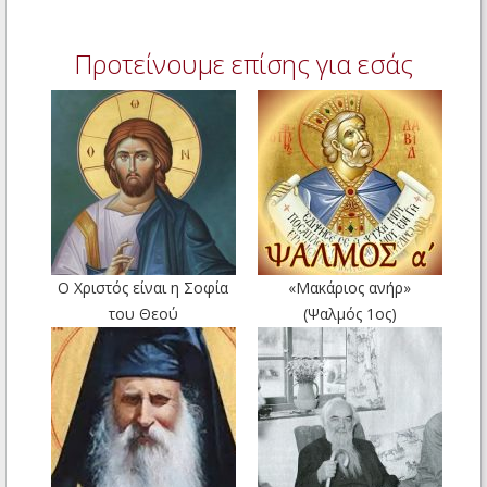
Προτείνουμε επίσης για εσάς
Ο Χριστός είναι η Σοφία
«Μακάριος ανήρ»
του Θεού
(Ψαλμός 1ος)