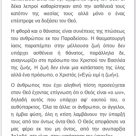
δέκα λεπροί καθαρίστηκαν από την ασθένειά τους
κατόπιν της ικεσίας τους αλλά μόνο ο ένας
επέστρεψε να δοξάσει τον Θεό.
Η φθορά και ο θάνατος είναι συνέπειες της πτώσεως
του ανθρώπου εκ του Παραδείσου. Η θαυματουργή
ίασις παραπέμπει στην μέλλουσα ζωή όπου δεν
υπάρχει ασθένεια ή θάνατος, παράλληλα δε,
αναγνωρίζει στο πρόσωπο του Χριστού τον Βασιλέα
της ζωής. Η ζωή δεν είναι μια κατάσταση της ύλης
αλλά ένα πρόσωπο, ο Χριστός («Εγώ ειμί η ζωή»).
Ο άνθρωπος που έχει αληθινή πίστη προσεύχεται
στον Θεό έχοντας επίγνωση ότι ο Θεός είναι «ο ων»,
δηλαδή αυτός που υπάρχει αφ’ εαυτού του, ο
αυθύπαρκτος. Όλα τα άλλα: οι άνθρωποι, οι άγγελοι,
η έμβια φύση, όλη η κτίση λαμβάνουν την ύπαρξή
τους από τον όντως όντα Θεό. Ο Θεός απεφάσισε να
μας φέρει εκ του μη όντος, από την ανυπαρξία