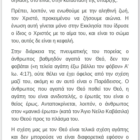
δηλαδή, στο είναι, στην κατάσταση της ύπαρξης.
Πρέπει, λοιπόν, να ενωθούμε με την αληθινή ζωή,
τον Χριστό, προκειμένου να ζήσουμε αιώνια. Η
ένωση αυτή γίνεται μόνο στην Εκκλησία που ίδρυσε
ο ίδιος ο Χριστός με το αίμα του, και είναι το σώμα
του, αυτός δε είναι η κεφαλή.
Στην διάρκεια της πνευματικής του πορείας ο
άνθρωπος βαθμηδόν αγαπά τον Θεό, δεν τον
φοβάται («η τελεία αγάπη έξω βάλλει τον φόβον» Α’
Ιω. 4:17), ούτε θέλει να έχει όφελος από την σχέση
μαζί του, ακόμη κι αν αυτό είναι ο Παράδεισος. Ο
άνθρωπος που αγαπά τον Θεό ποθεί τον Θεό, η
αγάπη του είναι ανιδιοτελής, ο έρωτάς του είναι ο
θείος έρως. Ανταποκρίνεται, λοιπόν, ο άνθρωπος
στον «μανικό έρωτα» (κατά τον Άγιο Νείλο Καβάσιλα)
του Θεού προς το πλάσμα του.
Η σχέση μας με τον Θεό είναι τελικά σχέση αγάπης
και δεν μπορούσε να είναι διαφορετικά εφόσον ο