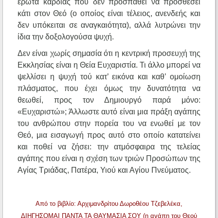
έρωτα καρδιάς που δεν προσπαθεί να προσθέσει
κάτι στον Θεό (ο οποίος είναι τέλειος, ανενδεής και
δεν υπόκειται σε αναγκαιότητα), αλλά λυτρώνει την
ίδια την δοξολογούσα ψυχή.
Δεν είναι χωρίς σημασία ότι η κεντρική προσευχή της
Εκκλησίας είναι η Θεία Ευχαριστία. Τι άλλο μπορεί να
ψελλίσει η ψυχή τού κατ’ εικόνα και καθ’ ομοίωση
πλάσματος, που έχει όμως την δυνατότητα να
θεωθεί, προς τον Δημιουργό παρά μόνο:
«Ευχαριστώ»; Άλλωστε αυτό είναι μια πράξη αγάπης
του ανθρώπου στην πορεία του να ενωθεί με τον
Θεό, μια εισαγωγή προς αυτό στο οποίο κατατείνει
και ποθεί να ζήσει: την ατμόσφαιρα της τελείας
αγάπης που είναι η σχέση των τριών Προσώπων της
Αγίας Τριάδας, Πατέρα, Υιού και Αγίου Πνεύματος.
Από το βιβλίο: Αρχιμανδρίτου Δωροθέου Τζεβελέκα,
ΔΙΗΓΗΣΟΜΑΙ ΠΑΝΤΑ ΤΑ ΘΑΥΜΑΣΙΑ ΣΟΥ (η αγάπη του Θεού