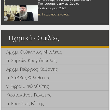
Πιστεύουμε στην μετάνοια;
19 Δεκεμβρίου 2023
π. Γεώργιος Σχοινάς
Ηχητικά - Ομιλίες
Αρχιμ. Θεόκλητος Μπόλκας
π. Συμεών Κραγιόπουλος
Αρχιμ. Γεώργιος Καψάνης
π. Σάββας Φιλοθεΐτης
γ. Εφραίμ Φιλοθεΐτης
Κωσταντίνος Γανωτής
π. Ευσέβιος Βίττης