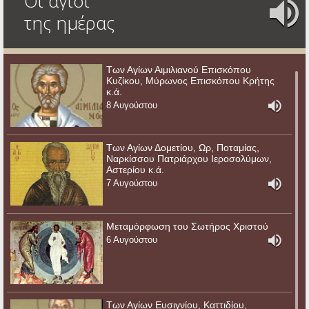
Οι άγιοι
της ημέρας
Των Αγίων Αιμιλιανού Επισκόπου
Κυζίκου, Μύρωνος Επισκόπου Κρήτης
κ.ά.
8 Αυγούστου
Των Αγίων Δομετίου, Ωρ, Ποταμίας,
Ναρκίσσου Πατριάρχου Ιεροσολύμων,
Αστερίου κ.ά.
7 Αυγούστου
Μεταμόρφωση του Σωτήρος Χριστού
6 Αυγούστου
Των Αγίων Ευσιγνίου, Καττιδίου,