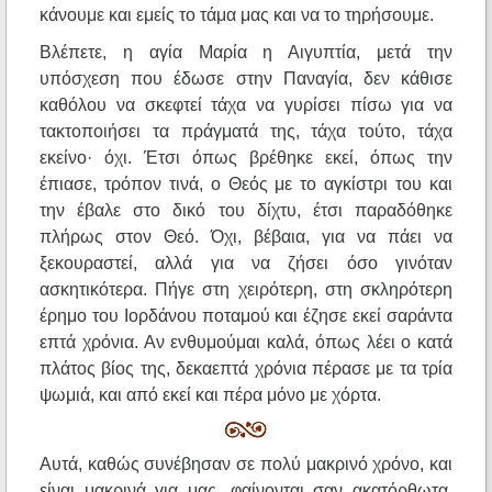
κάνουμε και εμείς το τάμα μας και να το τηρήσουμε.
Βλέπετε, η αγία Μαρία η Αιγυπτία, μετά την
υπόσχεση που έδωσε στην Παναγία, δεν κάθισε
καθόλου να σκεφτεί τάχα να γυρίσει πίσω για να
τακτοποιήσει τα πράγματά της, τάχα τούτο, τάχα
εκείνο· όχι. Έτσι όπως βρέθηκε εκεί, όπως την
έπιασε, τρόπον τινά, ο Θεός με το αγκίστρι του και
την έβαλε στο δικό του δίχτυ, έτσι παραδόθηκε
πλήρως στον Θεό. Όχι, βέβαια, για να πάει να
ξεκουραστεί, αλλά για να ζήσει όσο γινόταν
ασκητικότερα. Πήγε στη χειρότερη, στη σκληρότερη
έρημο του Ιορδάνου ποταμού και έζησε εκεί σαράντα
επτά χρόνια. Αν ενθυμούμαι καλά, όπως λέει ο κατά
πλάτος βίος της, δεκαεπτά χρόνια πέρασε με τα τρία
ψωμιά, και από εκεί και πέρα μόνο με χόρτα.
Αυτά, καθώς συνέβησαν σε πολύ μακρινό χρόνο, και
είναι μακρινά για μας, φαίνονται σαν ακατόρθωτα,